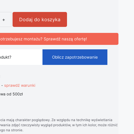
+
Dodaj do koszyka
awska Lampa Wisząca Haliness Loft
otrzebujesz montażu? Sprawdź naszą ofertę!
odukt?
Oblicz zapotrzebowanie
i
t -
sprawdź warunki
wa od 500zł
cia mają charakter poglądowy. Ze względu na technikę wyświetlania
wania zdjęć rzeczywisty wygląd produktów, w tym ich kolor, może różnić
go na stronie.