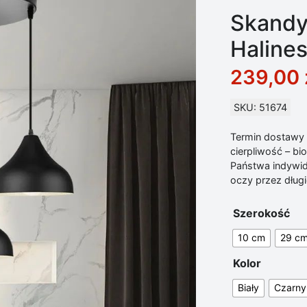
Skandy
Halines
239,00
SKU: 51674
Termin dostawy d
cierpliwość – b
Państwa indywid
oczy przez długie
Szerokość
10 cm
29 c
Kolor
Biały
Czarny