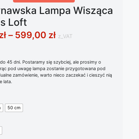
nawska Lampa Wisząca
s Loft
Zakres cen: od 239
zł
–
599,00
zł
z_VAT
o 45 dni. Postaramy się szybciej, ale prosimy o
iorąc pod uwagę lampa zostanie przygotowana pod
ualne zamówienie, warto nieco zaczekać i cieszyć nią
 lata.
m
50 cm