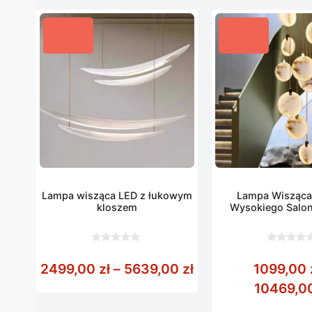
Lampa wisząca LED z łukowym
Lampa Wisząca
kloszem
Wysokiego Salonu
Schodow
0
0
z
z
Zakres cen: od 24
2499,00
zł
–
5639,00
zł
1099,00
5
5
10469,0