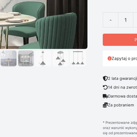
-
ilość Skandyn
P
Zapytaj o pr
2 lata gwarancj
14 dni na zwro
Darmowa dosta
Za pobraniem
* Prezentowane zdję
oraz warunki wykony
się od prezentowane