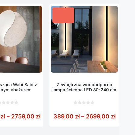
sząca Wabi Sabi z
Zewnętrzna wodoodporna
bnym abażurem
lampa ścienna LED 30-240 cm
0
z
Zakres cen: od 1379,00 zł do 275
Zakres
0
zł
–
2759,00
zł
389,00
zł
–
2699,00
zł
5