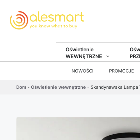
Przejdź do treści
Oświetlenie
Oświ
WEWNĘTRZNE
PR
NOWOŚCI
PROMOCJE
Dom
-
Oświetlenie wewnętrzne
-
Skandynawska Lampa W