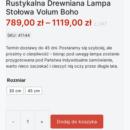
Rustykalna Drewniana Lampa
Stołowa Volum Boho
Zakres ce
789,00
zł
–
1119,00
zł
z_VAT
SKU: 41144
Termin dostawy do 45 dni. Postaramy się szybciej, ale
prosimy o cierpliwość – biorąc pod uwagę lampa zostanie
przygotowana pod Państwa indywidualne zamówienie,
warto nieco zaczekać i cieszyć nią oczy przez długie lata.
Rozmiar
30 cm
45 cm
-
+
Dodaj do koszyka
ilość Rustykalna Drewniana Lampa 