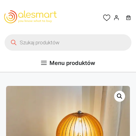
Przejdź do treści
Wyszukiwarka produktów
Menu produktów