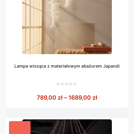
Lampa wisząca z materiałowym abażurem Japandi
0
z
Zakres cen: o
789,00
zł
–
1689,00
zł
5