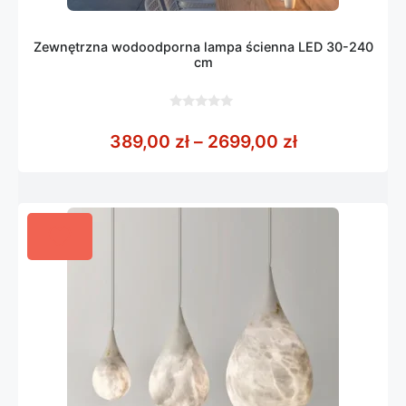
Zewnętrzna wodoodporna lampa ścienna LED 30-240
cm
0
z
Zakres cen: 
389,00
zł
–
2699,00
zł
5