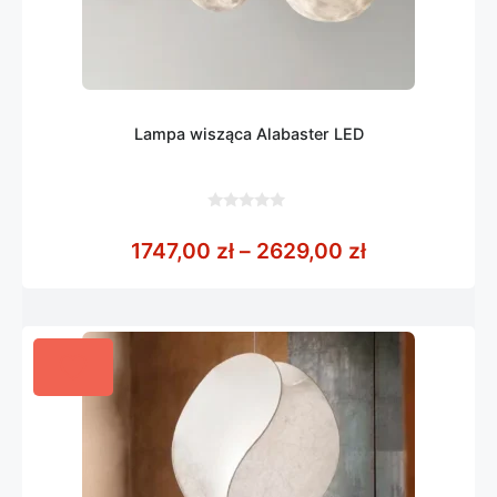
Lampa wisząca Alabaster LED
0
z
Zakres cen: 
1747,00
zł
–
2629,00
zł
5