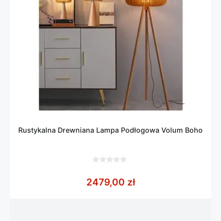
Rustykalna Drewniana Lampa Podłogowa Volum Boho
0
z
2479,00
zł
5