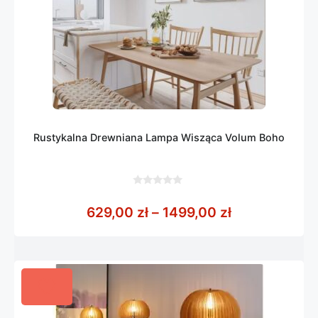
Rustykalna Drewniana Lampa Wisząca Volum Boho
0
z
Zakres cen: 
629,00
zł
–
1499,00
zł
5