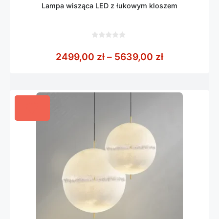
Lampa wisząca LED z łukowym kloszem
0
z
Zakres cen:
2499,00
zł
–
5639,00
zł
5