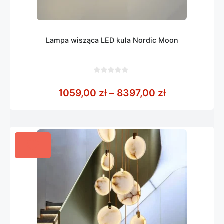
Lampa wisząca LED kula Nordic Moon
0
z
Zakres cen: 
1059,00
zł
–
8397,00
zł
5