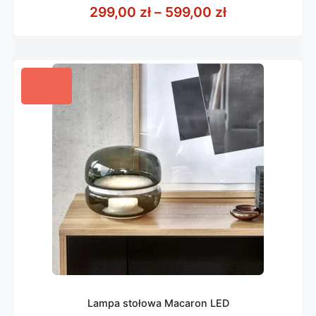
z
Zakres cen: o
299,00
zł
–
599,00
zł
5
Lampa stołowa Macaron LED