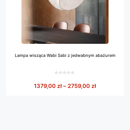
Lampa wisząca Wabi Sabi z jedwabnym abażurem
0
z
Zakres cen: 
1379,00
zł
–
2759,00
zł
5