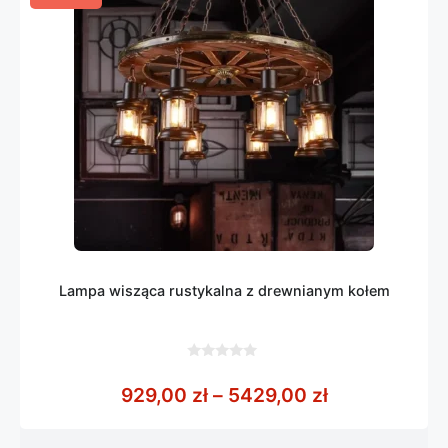
Lampa wisząca rustykalna z drewnianym kołem
0
z
Zakres cen: 
929,00
zł
–
5429,00
zł
5