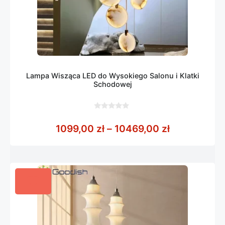
Lampa Wisząca LED do Wysokiego Salonu i Klatki
Schodowej
0
z
Zakres cen:
1099,00
zł
–
10469,00
zł
5