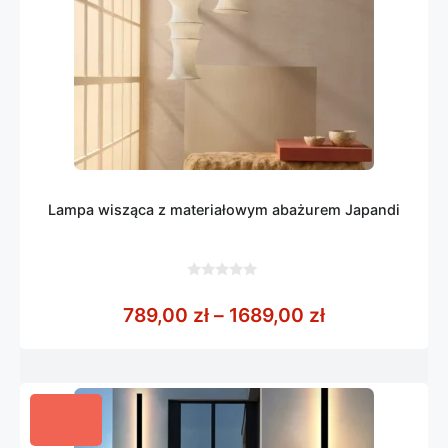
Lampa wisząca z materiałowym abażurem Japandi
0
z
Zakres cen: o
789,00
zł
–
1689,00
zł
5