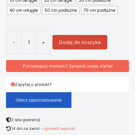
10 cm okrągłe
20 cm okrągłe
20 cm podłużne
40 cm orkągłe
50 cm podłużne
70 cm podłużne
-
+
Dodaj do koszyka
ilość Oryginalna Lampa Nordic Moo
Potrzebujesz montażu? Sprawdź naszą ofertę!
Zapytaj o produkt?
Oblicz zapotrzebowanie
2 lata gwarancji
14 dni na zwrot -
sprawdź warunki