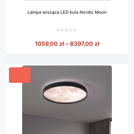
Lampa wisząca LED kula Nordic Moon
0
z
Zakres cen: 
1059,00
zł
–
8397,00
zł
5