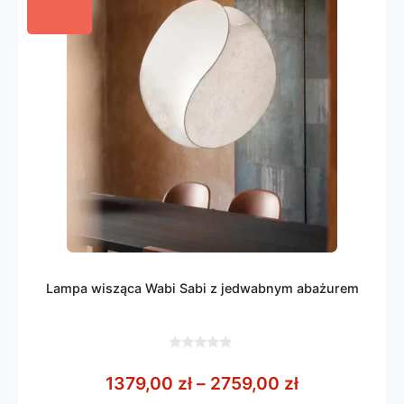
Lampa wisząca Wabi Sabi z jedwabnym abażurem
0
z
Zakres cen: 
1379,00
zł
–
2759,00
zł
5