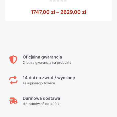
0
z
Zakres cen: 
1747,00
zł
–
2629,00
zł
5
Oficjalna gwarancja
2 letnia gwarancja na produkty
14 dni na zwrot / wymianę
zakupionego towaru
Darmowa dostawa
dla zamówień od 499 zł