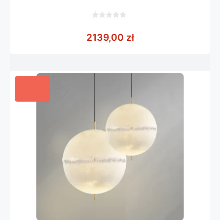
0
z
2139,00
zł
5