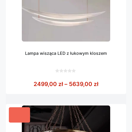
Lampa wisząca LED z łukowym kloszem
0
z
Zakres cen:
2499,00
zł
–
5639,00
zł
5