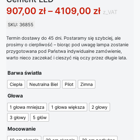
Zakres ce
907,00
zł
–
4109,00
zł
z_VAT
SKU: 36855
Termin dostawy do 45 dni. Postaramy się szybciej, ale
prosimy o cierpliwość – biorąc pod uwagę lampa zostanie
przygotowana pod Państwa indywidualne zamówienie,
warto nieco zaczekać i cieszyć nią oczy przez długie lata.
Barwa światła
Ciepła
Neutralna Biel
Pilot
Zimna
Głowa
1 głowa mniejsza
1 głowa większa
2 głowy
3 głowy
5 głów
Mocowanie