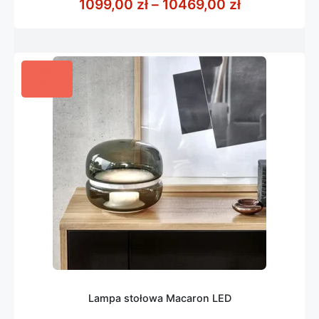
Zakres cen:
1099,00
zł
–
10469,00
zł
5
Lampa stołowa Macaron LED