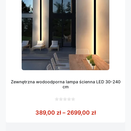
Zewnętrzna wodoodporna lampa ścienna LED 30-240
cm
0
z
Zakres cen: 
389,00
zł
–
2699,00
zł
5