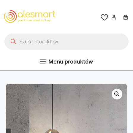
Przejdź do treści
Wyszukiwarka produktów
Menu produktów