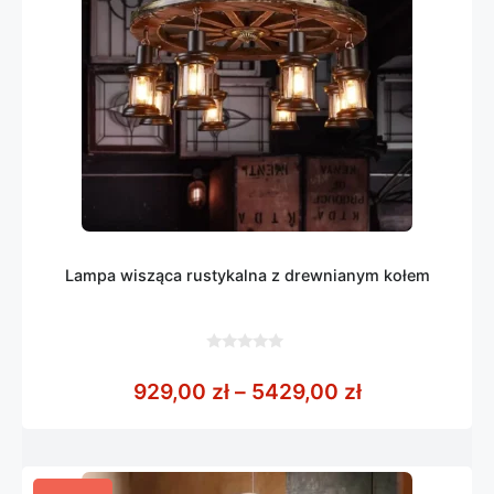
Lampa wisząca rustykalna z drewnianym kołem
0
z
Zakres cen: 
929,00
zł
–
5429,00
zł
5