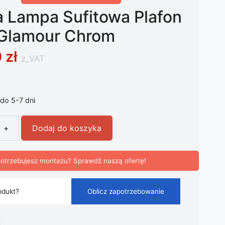
a Lampa Sufitowa Plafon
 Glamour Chrom
0
zł
z_VAT
do 5-7 dni
+
Dodaj do koszyka
 Lampa Sufitowa Plafon Prince Glamour Chrom
otrzebujesz montażu? Sprawdź naszą ofertę!
odukt?
Oblicz zapotrzebowanie
i