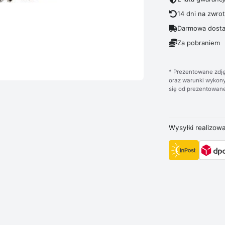
14 dni na zwro
Darmowa dosta
Za pobraniem
* Prezentowane zdję
oraz warunki wykony
się od prezentowane
Wysyłki realizow