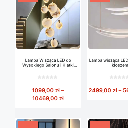
Lampa Wisząca LED do
Lampa wisząca LED
Wysokiego Salonu i Klatki
klosze
Schodowej
0
0
z
z
1099,00
zł
–
2499,00
zł
–
5
5
5
Zakres cen: od 1099,00 
10469,00
zł