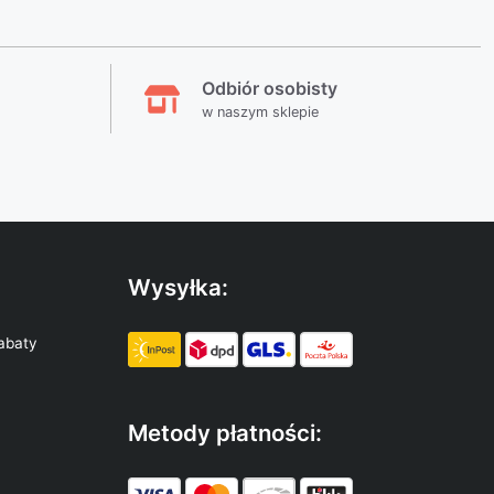
Odbiór osobisty
w naszym sklepie
Wysyłka:
abaty
Metody płatności: