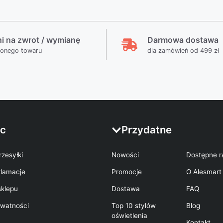
ni na zwrot / wymianę
Darmowa dostawa
ionego towaru
dla zamówień od 499 zł
c
Przydatne
rzesyłki
Nowości
Dostępne r
klamacje
Promocje
O Alesmart
sklepu
Dostawa
FAQ
ywatności
Top 10 stylów
Blog
oświetlenia
Kontakt