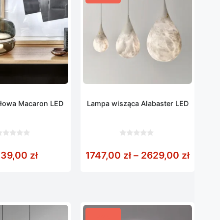
łowa Macaron LED
Lampa wisząca Alabaster LED
0
z
zł
od 1379,00 zł do 2759,00 zł
Zakres
139,00
zł
1747,00
zł
–
2629,00
zł
5