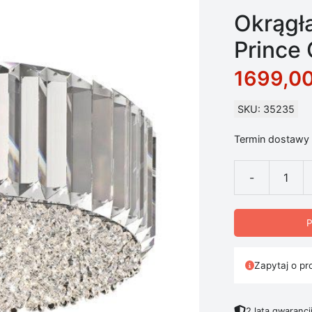
Okrągł
Prince
1699,0
SKU: 35235
Termin dostawy 
-
ilość Okrągła
P
Zapytaj o pr
2 lata gwarancj