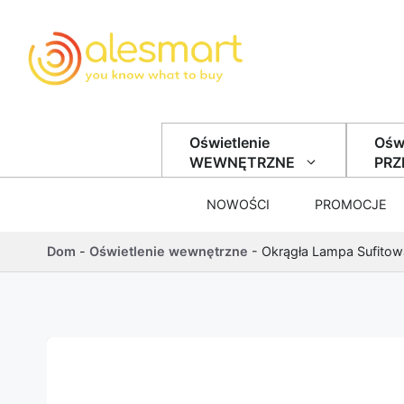
Przejdź do treści
Oświetlenie
Oświ
WEWNĘTRZNE
PR
NOWOŚCI
PROMOCJE
Dom
-
Oświetlenie wewnętrzne
-
Okrągła Lampa Sufitow