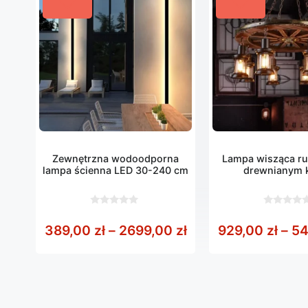
Zewnętrzna wodoodporna
Lampa wisząca ru
lampa ścienna LED 30-240 cm
drewnianym 
0
0
z
z
Zakres cen: od 389
389,00
zł
–
2699,00
zł
929,00
zł
–
54
5
5