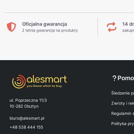
Oficjalna gwarancja
14 d
2 letnia gwarancja na produkty
zakup
Pomo
Śledzenie p
ul. Poprzeczna 11/3
Zwroty i re
10-282 Olsztyn
Regulamin 
biuro@alesmart.pl
Polityka pr
+48 538 444 155