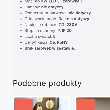
Moc:
do 9W LED ( 1 żarówka )
Lumeny:
nie dotyczy
Temperatura barwowa:
nie dotyczy
Oddawanie barw (Ra):
nie dotyczy
Napięcie robocze (V):
230V
Stopień ochrony IP:
IP 20
Liczba świateł:
5
Certyfikacja:
Ce, RoHS
Brak żarówek w zestawie.
Podobne produkty