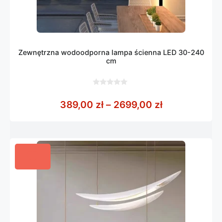
Zewnętrzna wodoodporna lampa ścienna LED 30-240
cm
0
z
Zakres cen: 
389,00
zł
–
2699,00
zł
5