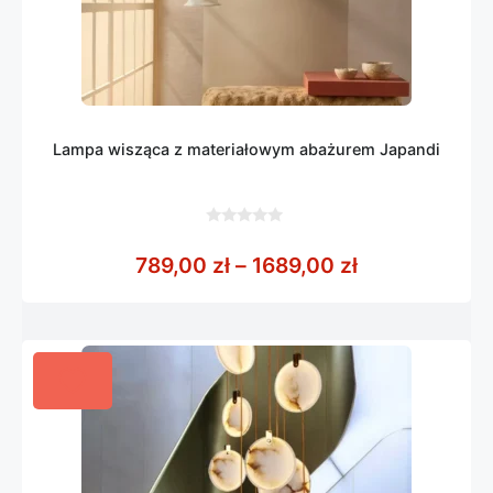
Lampa wisząca z materiałowym abażurem Japandi
0
z
Zakres cen: o
789,00
zł
–
1689,00
zł
5