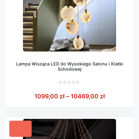
Lampa Wisząca LED do Wysokiego Salonu i Klatki
Schodowej
0
z
Zakres cen:
1099,00
zł
–
10469,00
zł
5