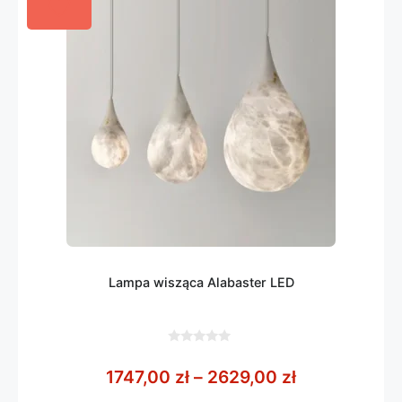
Lampa wisząca Alabaster LED
0
z
Zakres cen: 
1747,00
zł
–
2629,00
zł
5