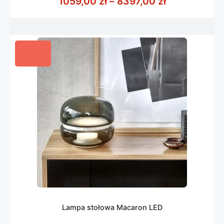
Zakres cen: 
1059,00
zł
–
8397,00
zł
5
Lampa stołowa Macaron LED