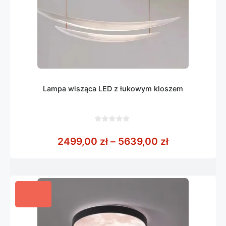
Lampa wisząca LED z łukowym kloszem
0
z
Zakres cen:
2499,00
zł
–
5639,00
zł
5