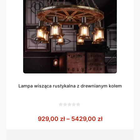
Lampa wisząca rustykalna z drewnianym kołem
0
z
Zakres cen: 
929,00
zł
–
5429,00
zł
5