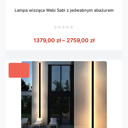
Lampa wisząca Wabi Sabi z jedwabnym abażurem
0
z
Zakres cen: 
1379,00
zł
–
2759,00
zł
5