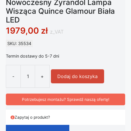
Nowoczesny Żyrandol Lampa
Wisząca Quince Glamour Biała
LED
1979,00
zł
z_VAT
SKU: 35534
Termin dostawy do 5-7 dni
-
+
Dodaj do koszyka
ilość Nowoczesny Żyrandol Lampa W
Potrzebujesz montażu? Sprawdź naszą ofertę!
Zapytaj o produkt?