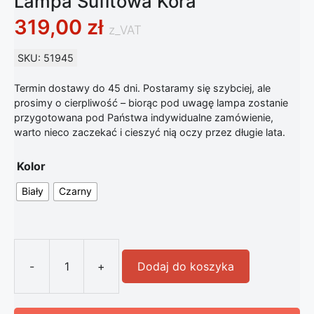
Lampa Sufitowa Kora
319,00
zł
z_VAT
SKU: 51945
Termin dostawy do 45 dni. Postaramy się szybciej, ale
prosimy o cierpliwość – biorąc pod uwagę lampa zostanie
przygotowana pod Państwa indywidualne zamówienie,
warto nieco zaczekać i cieszyć nią oczy przez długie lata.
Kolor
Biały
Czarny
-
+
Dodaj do koszyka
ilość Nowoczesna Wisząca Loft Lam