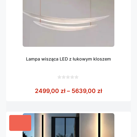
Lampa wisząca LED z łukowym kloszem
0
z
Zakres cen:
2499,00
zł
–
5639,00
zł
5