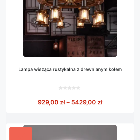
Lampa wisząca rustykalna z drewnianym kołem
0
z
Zakres cen: 
929,00
zł
–
5429,00
zł
5