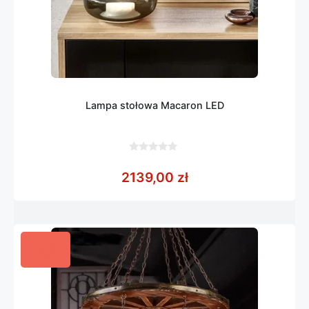
Lampa stołowa Macaron LED
0
z
2139,00
zł
5