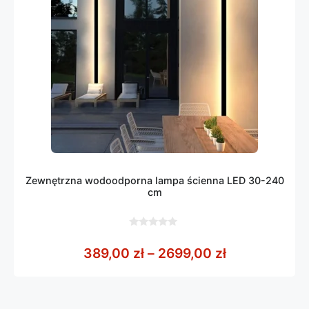
Zewnętrzna wodoodporna lampa ścienna LED 30-240
cm
0
z
Zakres cen: 
389,00
zł
–
2699,00
zł
5