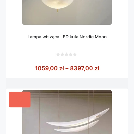
Lampa wisząca LED kula Nordic Moon
0
z
Zakres cen: 
1059,00
zł
–
8397,00
zł
5