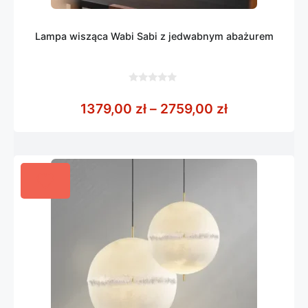
Lampa wisząca Wabi Sabi z jedwabnym abażurem
0
z
Zakres cen: 
1379,00
zł
–
2759,00
zł
5