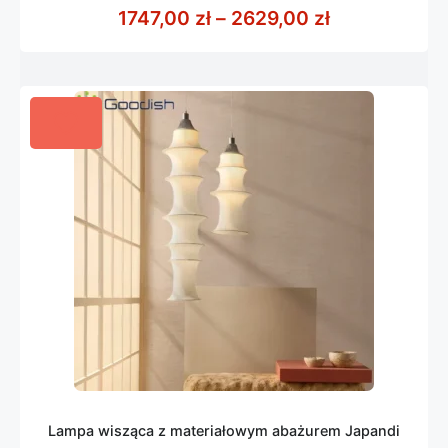
z
Zakres cen: 
1747,00
zł
–
2629,00
zł
5
Lampa wisząca z materiałowym abażurem Japandi