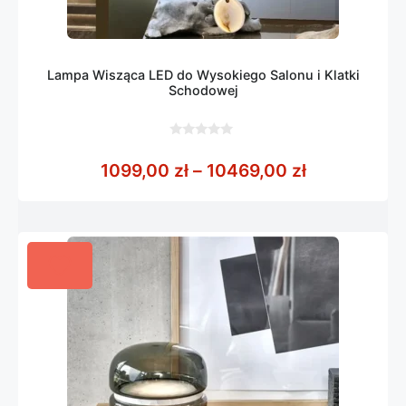
Lampa Wisząca LED do Wysokiego Salonu i Klatki
Schodowej
0
z
Zakres cen:
1099,00
zł
–
10469,00
zł
5