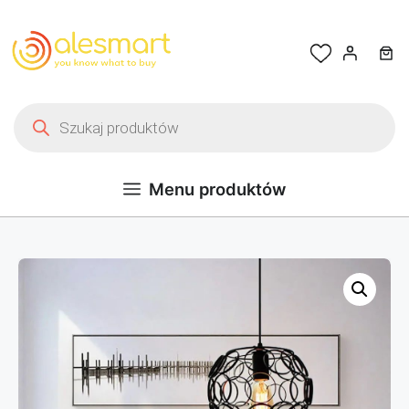
Przejdź do treści
Wyszukiwarka produktów
Menu produktów