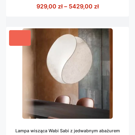
z
Zakres cen: 
929,00
zł
–
5429,00
zł
5
Lampa wisząca Wabi Sabi z jedwabnym abażurem