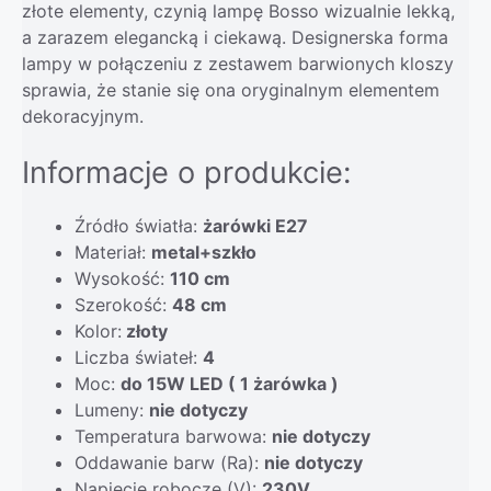
złote elementy, czynią lampę Bosso wizualnie lekką,
a zarazem elegancką i ciekawą. Designerska forma
lampy w połączeniu z zestawem barwionych kloszy
sprawia, że stanie się ona oryginalnym elementem
dekoracyjnym.
Informacje o produkcie:
Źródło światła:
żarówki E27
Materiał:
metal+szkło
Wysokość:
110 cm
Szerokość:
48 cm
Kolor:
złoty
Liczba świateł:
4
Moc:
do 15W LED ( 1 żarówka )
Lumeny:
nie dotyczy
Temperatura barwowa:
nie dotyczy
Oddawanie barw (Ra):
nie dotyczy
Napięcie robocze (V):
230V