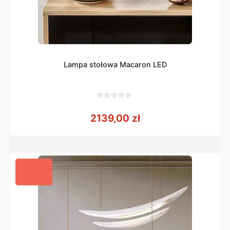
Lampa stołowa Macaron LED
0
z
2139,00
zł
5