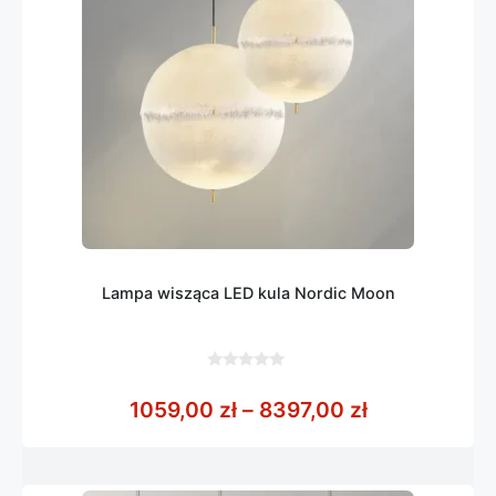
Lampa wisząca LED kula Nordic Moon
0
z
Zakres cen: 
1059,00
zł
–
8397,00
zł
5