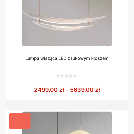
Lampa wisząca LED z łukowym kloszem
0
z
Zakres cen:
2499,00
zł
–
5639,00
zł
5