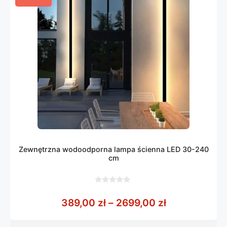
Zewnętrzna wodoodporna lampa ścienna LED 30-240
cm
0
z
Zakres cen: 
389,00
zł
–
2699,00
zł
5