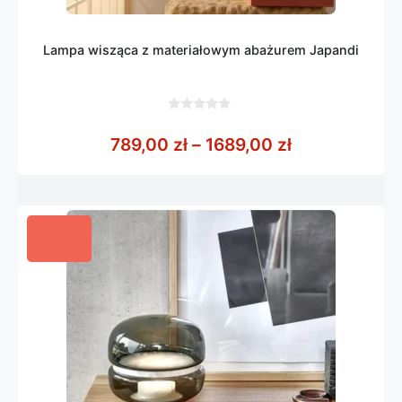
Lampa wisząca z materiałowym abażurem Japandi
0
z
Zakres cen: o
789,00
zł
–
1689,00
zł
5