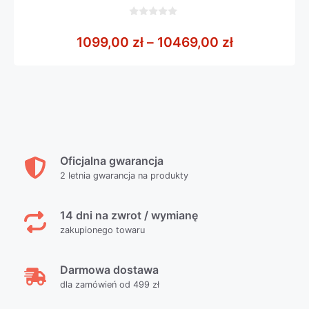
0
z
Zakres cen:
1099,00
zł
–
10469,00
zł
5
Oficjalna gwarancja
2 letnia gwarancja na produkty
14 dni na zwrot / wymianę
zakupionego towaru
Darmowa dostawa
dla zamówień od 499 zł