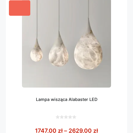
Lampa wisząca Alabaster LED
0
z
Zakres cen: 
1747,00
zł
–
2629,00
zł
5