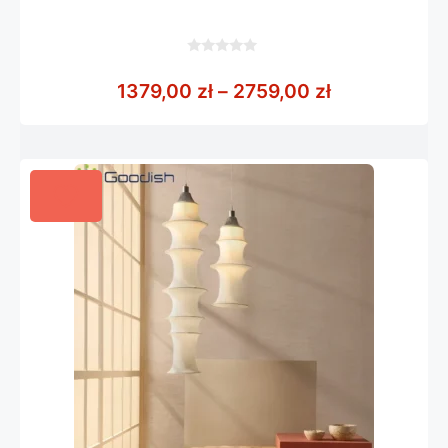
0
z
Zakres cen: 
1379,00
zł
–
2759,00
zł
5