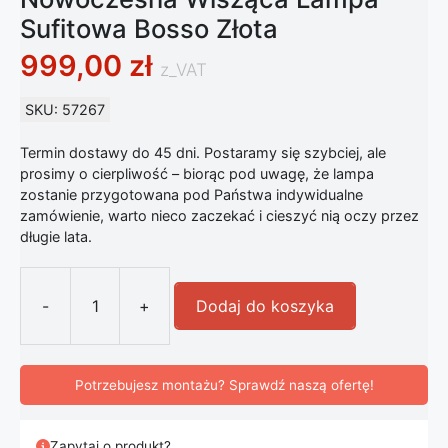
Sufitowa Bosso Złota
999,00
zł
z_VAT
SKU: 57267
Termin dostawy do 45 dni. Postaramy się szybciej, ale
prosimy o cierpliwość – biorąc pod uwagę, że lampa
zostanie przygotowana pod Państwa indywidualne
zamówienie, warto nieco zaczekać i cieszyć nią oczy przez
długie lata.
-
+
Dodaj do koszyka
ilość Nowoczesna Wisząca Lampa Su
Potrzebujesz montażu? Sprawdź naszą ofertę!
Zapytaj o produkt?