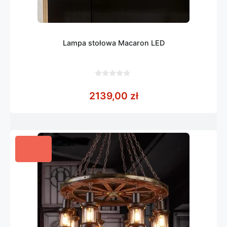
Lampa stołowa Macaron LED
0
z
2139,00
zł
5