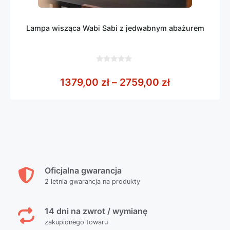
Lampa wisząca Wabi Sabi z jedwabnym abażurem
0
z
Zakres cen: 
1379,00
zł
–
2759,00
zł
5
Oficjalna gwarancja
2 letnia gwarancja na produkty
14 dni na zwrot / wymianę
zakupionego towaru