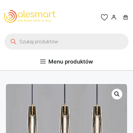
Przejdź do treści
Wyszukiwarka produktów
Menu produktów