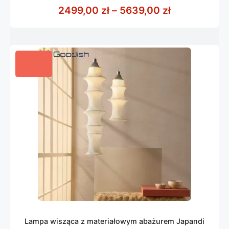
z
Zakres cen:
2499,00
zł
–
5639,00
zł
5
Lampa wisząca z materiałowym abażurem Japandi