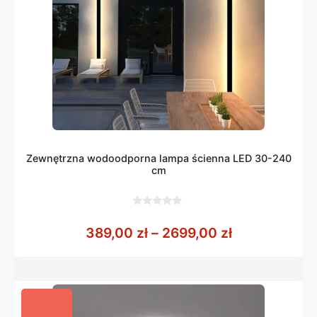
Zewnętrzna wodoodporna lampa ścienna LED 30-240
cm
0
z
Zakres cen: 
389,00
zł
–
2699,00
zł
5