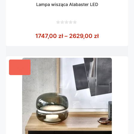
Lampa wisząca Alabaster LED
0
z
Zakres cen: 
1747,00
zł
–
2629,00
zł
5