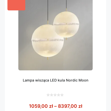
Lampa wisząca LED kula Nordic Moon
0
z
Zakres cen: 
1059,00
zł
–
8397,00
zł
5