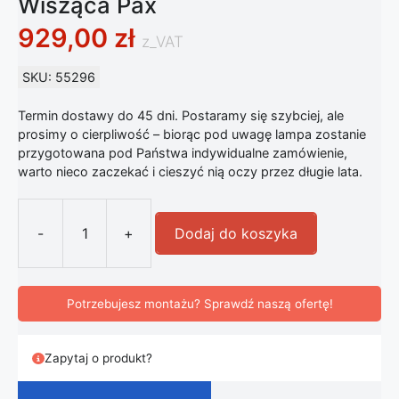
Wisząca Pax
929,00
zł
z_VAT
SKU: 55296
Termin dostawy do 45 dni. Postaramy się szybciej, ale
prosimy o cierpliwość – biorąc pod uwagę lampa zostanie
przygotowana pod Państwa indywidualne zamówienie,
warto nieco zaczekać i cieszyć nią oczy przez długie lata.
-
+
Dodaj do koszyka
ilość Nowoczesna Szklana Lampa W
Potrzebujesz montażu? Sprawdź naszą ofertę!
Zapytaj o produkt?