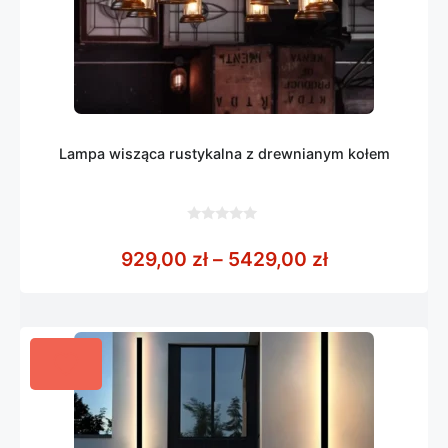
Lampa wisząca rustykalna z drewnianym kołem
0
z
Zakres cen: 
929,00
zł
–
5429,00
zł
5