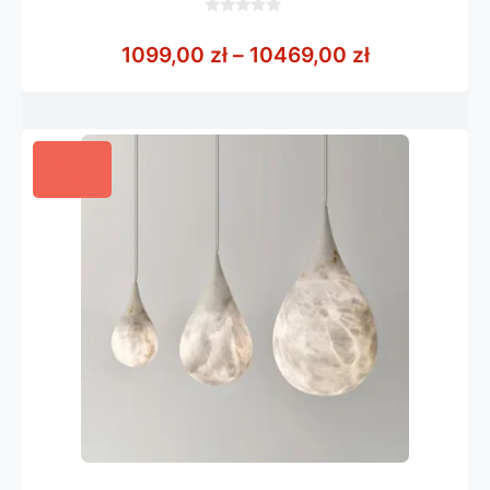
0
z
Zakres cen:
1099,00
zł
–
10469,00
zł
5