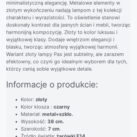
minimalistyczną elegancję. Metalowe elementy w
złotym wykończeniu nadają lampom z tej kolekcji
charakteru i wyrazistości. To oświetlenie stanowi
doskonały kontrast dla jasnych ścian i mebli, tworząc
harmonijną kompozycję. Złoty to kolor luksusu i
wyjątkowej klasy. Dodaje wnętrzom elegancji i
blasku, tworząc atmosferę wyjątkowej harmonii.
Wariant złoty lampy Pax jest subtelny, ale zarazem
efektowny, co czyni go idealnym wyborem dla tych,
którzy cenią sobie wyjątkowe detale.
Informacje o produkcie:
Kolor:
złoty
Kolor klosza :
czarny
Materiał:
metal+szkło.
Wysokość:
38 cm.
Szerokość:
7 cm
.
Źródło światła:
żarówki E14