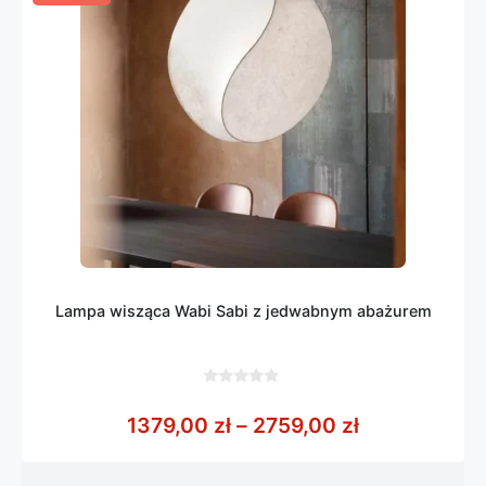
Lampa wisząca Wabi Sabi z jedwabnym abażurem
0
z
Zakres cen: 
1379,00
zł
–
2759,00
zł
5