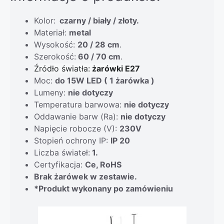
Kolor:
czarny / biały / złoty.
Materiał:
metal
Wysokość:
20 / 28 cm
.
Szerokość:
60 / 70 cm
.
Źródło światła:
żarówki E27
Moc:
do 15W LED ( 1 żarówka )
Lumeny:
nie dotyczy
Temperatura barwowa:
nie dotyczy
Oddawanie barw (Ra):
nie dotyczy
Napięcie robocze (V):
230V
Stopień ochrony IP:
IP 20
Liczba świateł:
1.
Certyfikacja:
Ce, RoHS
Brak żarówek w zestawie.
*Produkt wykonany po zamówieniu