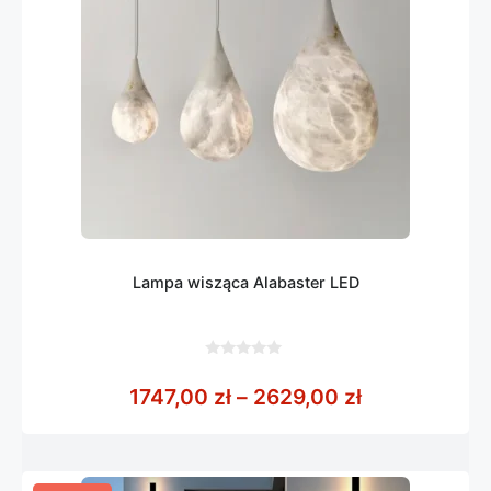
Lampa wisząca Alabaster LED
0
z
Zakres cen: 
1747,00
zł
–
2629,00
zł
5