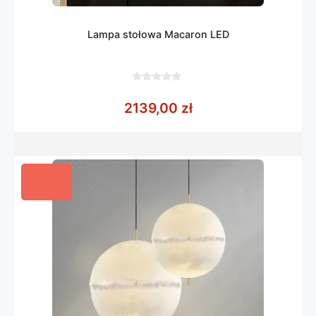
Lampa stołowa Macaron LED
0
z
2139,00
zł
5