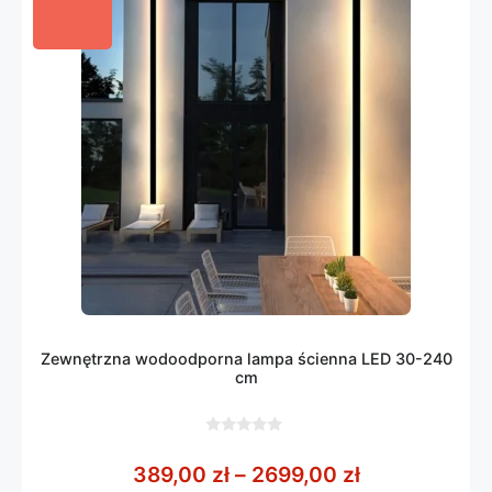
Zewnętrzna wodoodporna lampa ścienna LED 30-240
cm
0
z
Zakres cen: 
389,00
zł
–
2699,00
zł
5