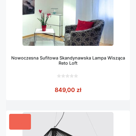
Nowoczesna Sufitowa Skandynawska Lampa Wisząca
Reto Loft
0
z
849,00
zł
5