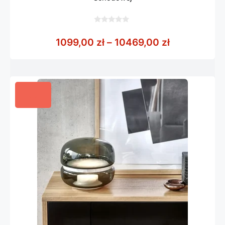
0
z
Zakres cen:
1099,00
zł
–
10469,00
zł
5