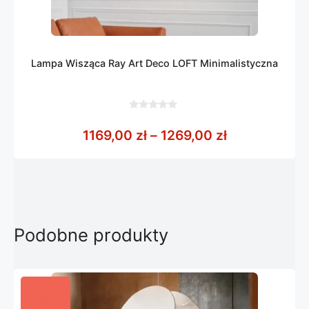
Lampa Wisząca Ray Art Deco LOFT Minimalistyczna
0
z
Zakres cen: 
1169,00
zł
–
1269,00
zł
5
Podobne produkty