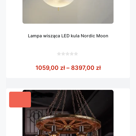
Lampa wisząca LED kula Nordic Moon
0
z
Zakres cen: 
1059,00
zł
–
8397,00
zł
5