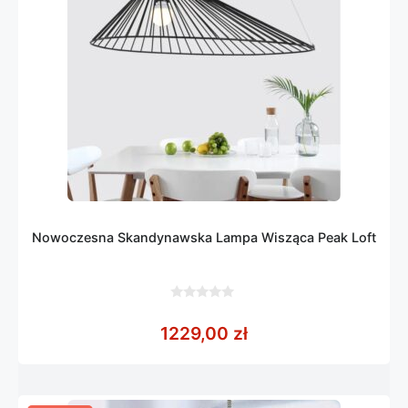
Nowoczesna Skandynawska Lampa Wisząca Peak Loft
0
z
1229,00
zł
5