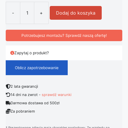
-
+
Dodaj do koszyka
ilość Nowoczesna Sufitowa Skandyn
Potrzebujesz montażu? Sprawdź naszą ofertę!
Zapytaj o produkt?
Oblicz zapotrzebowanie
2 lata gwarancji
14 dni na zwrot -
sprawdź warunki
Darmowa dostawa od 500zł
Za pobraniem
* Prezentowane zdjęcia mają charakter poglądowy. Ze względu na