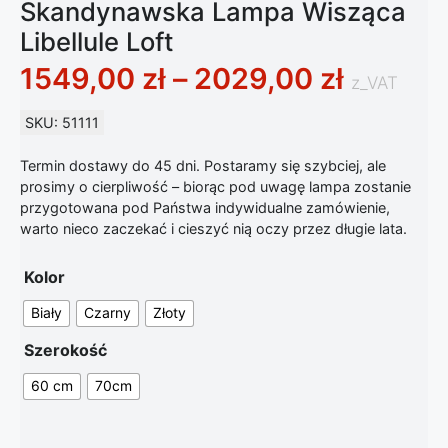
Skandynawska Lampa Wisząca
Libellule Loft
Zakres 
1549,00
zł
–
2029,00
zł
z_VAT
SKU: 51111
Termin dostawy do 45 dni. Postaramy się szybciej, ale
prosimy o cierpliwość – biorąc pod uwagę lampa zostanie
przygotowana pod Państwa indywidualne zamówienie,
warto nieco zaczekać i cieszyć nią oczy przez długie lata.
Kolor
Biały
Czarny
Złoty
Szerokość
60 cm
70cm