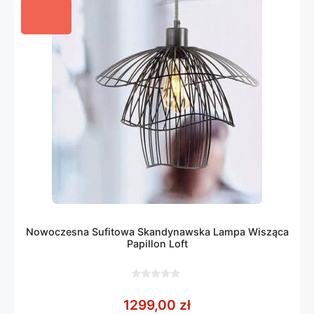
Nowoczesna Sufitowa Skandynawska Lampa Wisząca
Papillon Loft
0
z
1299,00
zł
5