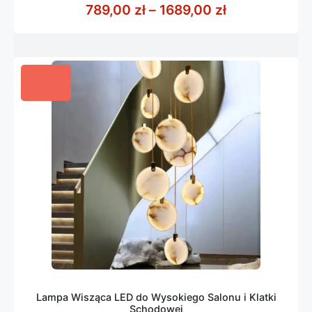
z
Zakres cen: o
789,00
zł
–
1689,00
zł
5
Lampa Wisząca LED do Wysokiego Salonu i Klatki
Schodowej