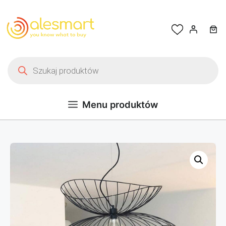
Przejdź do treści
Wyszukiwarka produktów
Menu produktów