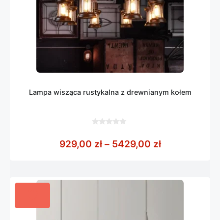
Lampa wisząca rustykalna z drewnianym kołem
0
z
Zakres cen: 
929,00
zł
–
5429,00
zł
5