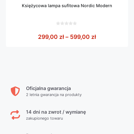
Księżycowa lampa sufitowa Nordic Modern
0
z
Zakres cen: o
299,00
zł
–
599,00
zł
5
Oficjalna gwarancja
2 letnia gwarancja na produkty
14 dni na zwrot / wymianę
zakupionego towaru