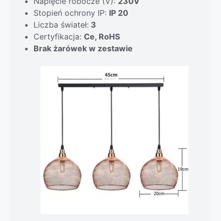
Napięcie robocze (V):
230V
Stopień ochrony IP:
IP 20
Liczba świateł:
3
Certyfikacja:
Ce, RoHS
Brak żarówek w zestawie