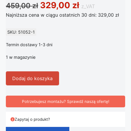
Pierwotna cena wynosi
Aktualna cen
329,00
zł
459,00
zł
z_VAT
Najniższa cena w ciągu ostatnich 30 dni:
329,00
zł
SKU: 51052-1
Termin dostawy 1-3 dni
1 w magazynie
ilość Nowoczesna Skandynawska Lampa Wisząca Valeri
Dodaj do koszyka
Potrzebujesz montażu? Sprawdź naszą ofertę!
Zapytaj o produkt?