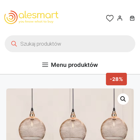
Przejdź do treści
Wyszukiwarka produktów
Menu produktów
-28%