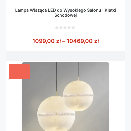
Lampa Wisząca LED do Wysokiego Salonu i Klatki
Schodowej
0
z
Zakres cen:
1099,00
zł
–
10469,00
zł
5