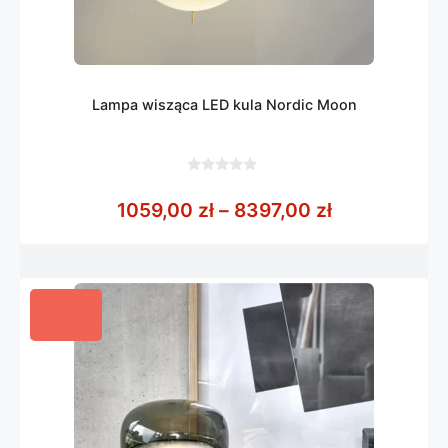
Lampa wisząca LED kula Nordic Moon
0
z
Zakres cen: 
1059,00
zł
–
8397,00
zł
5