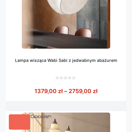
Lampa wisząca Wabi Sabi z jedwabnym abażurem
0
z
Zakres cen: 
1379,00
zł
–
2759,00
zł
5