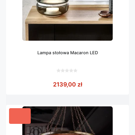
Lampa stołowa Macaron LED
0
z
2139,00
zł
5