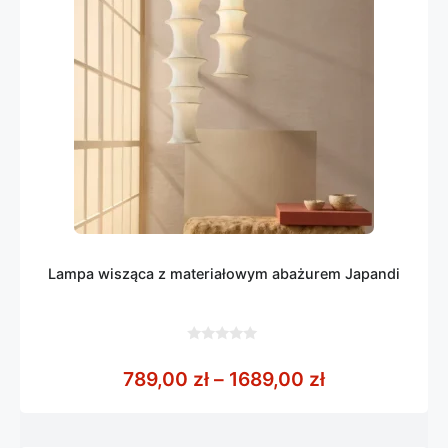
Lampa wisząca z materiałowym abażurem Japandi
0
z
Zakres cen: o
789,00
zł
–
1689,00
zł
5