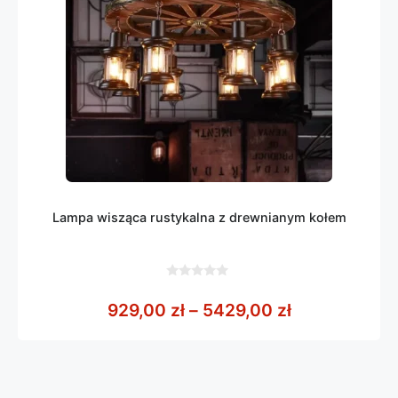
Lampa wisząca rustykalna z drewnianym kołem
0
z
Zakres cen: 
929,00
zł
–
5429,00
zł
5