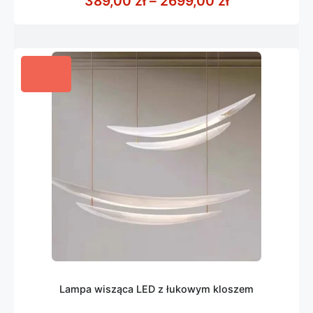
389,00
zł
–
2699,00
zł
5
Lampa wisząca LED z łukowym kloszem