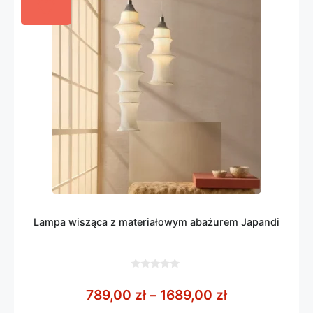
Lampa wisząca z materiałowym abażurem Japandi
0
z
Zakres cen: o
789,00
zł
–
1689,00
zł
5