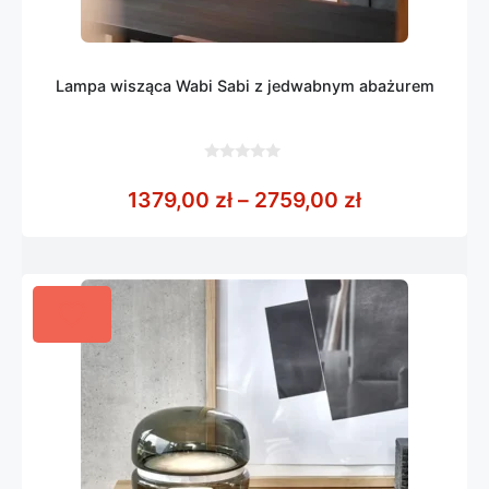
Lampa wisząca Wabi Sabi z jedwabnym abażurem
0
z
Zakres cen: 
1379,00
zł
–
2759,00
zł
5