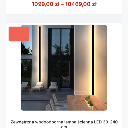
z
Zakres cen:
1099,00
zł
–
10469,00
zł
5
Zewnętrzna wodoodporna lampa ścienna LED 30-240
cm