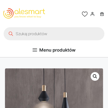
Przejdź do treści
Wyszukiwarka produktów
Menu produktów