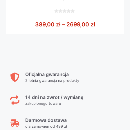
0
z
Zakres cen: 
389,00
zł
–
2699,00
zł
5
Oficjalna gwarancja
2 letnia gwarancja na produkty
14 dni na zwrot / wymianę
zakupionego towaru
Darmowa dostawa
dla zamówień od 499 zł