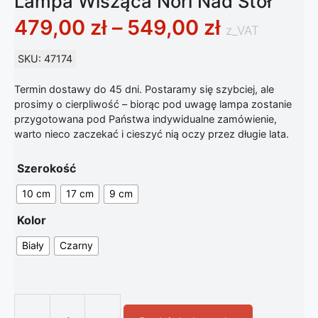
Lampa Wisząca Nori Nad Stół
Zakres ce
479,00
zł
–
549,00
zł
z_VAT
SKU: 47174
Termin dostawy do 45 dni. Postaramy się szybciej, ale
prosimy o cierpliwość – biorąc pod uwagę lampa zostanie
przygotowana pod Państwa indywidualne zamówienie,
warto nieco zaczekać i cieszyć nią oczy przez długie lata.
Szerokość
10 cm
17 cm
9 cm
Kolor
Biały
Czarny