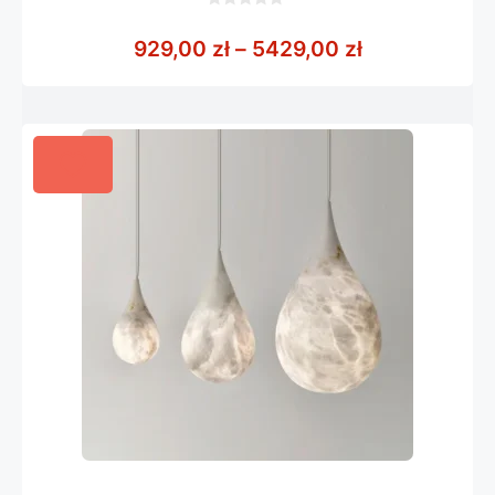
0
z
Zakres cen: 
929,00
zł
–
5429,00
zł
5