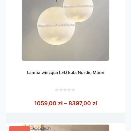
Lampa wisząca LED kula Nordic Moon
0
z
Zakres cen: 
1059,00
zł
–
8397,00
zł
5