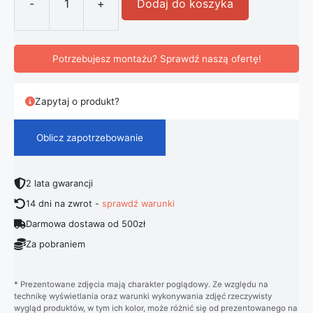
-
+
Dodaj do koszyka
ilość Nowoczesna Skandynawska La
Potrzebujesz montażu? Sprawdź naszą ofertę!
Zapytaj o produkt?
Oblicz zapotrzebowanie
2 lata gwarancji
14 dni na zwrot -
sprawdź warunki
Darmowa dostawa od 500zł
Za pobraniem
* Prezentowane zdjęcia mają charakter poglądowy. Ze względu na
technikę wyświetlania oraz warunki wykonywania zdjęć rzeczywisty
wygląd produktów, w tym ich kolor, może różnić się od prezentowanego na