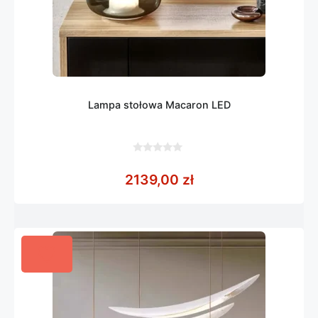
Lampa stołowa Macaron LED
0
z
2139,00
zł
5