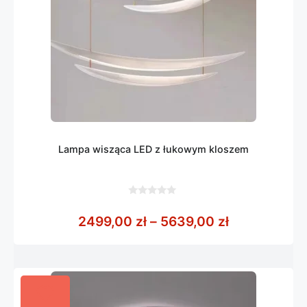
Lampa wisząca LED z łukowym kloszem
0
z
Zakres cen:
2499,00
zł
–
5639,00
zł
5