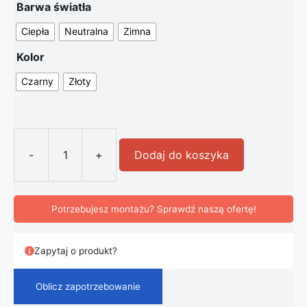
Barwa światła
Ciepła
Neutralna
Zimna
Kolor
Czarny
Złoty
-
+
Dodaj do koszyka
ilość Nowoczesna Skandynawska La
Potrzebujesz montażu? Sprawdź naszą ofertę!
Zapytaj o produkt?
Oblicz zapotrzebowanie