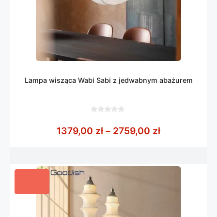
Lampa wisząca Wabi Sabi z jedwabnym abażurem
0
z
Zakres cen: 
1379,00
zł
–
2759,00
zł
5