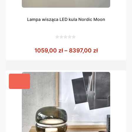
Lampa wisząca LED kula Nordic Moon
0
z
Zakres cen: 
1059,00
zł
–
8397,00
zł
5