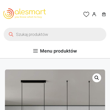
Przejdź do treści
Wyszukiwarka produktów
Menu produktów