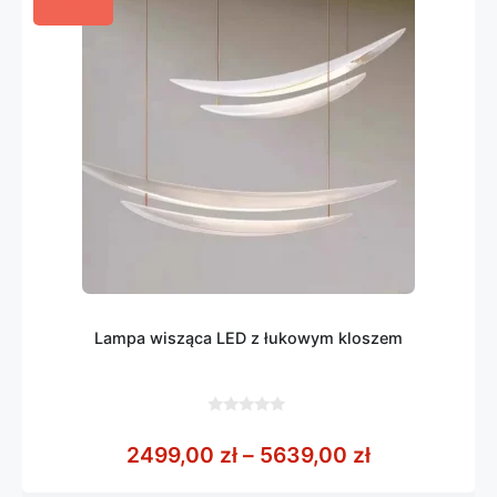
Lampa wisząca LED z łukowym kloszem
0
z
Zakres cen:
2499,00
zł
–
5639,00
zł
5