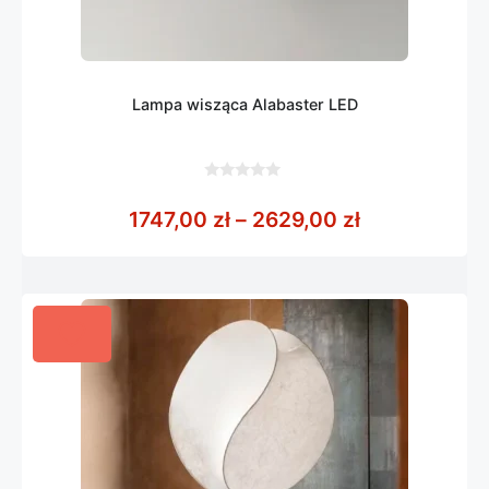
Lampa wisząca Alabaster LED
0
z
Zakres cen: 
1747,00
zł
–
2629,00
zł
5