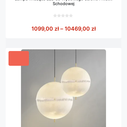
Schodowej
0
z
Zakres cen:
1099,00
zł
–
10469,00
zł
5