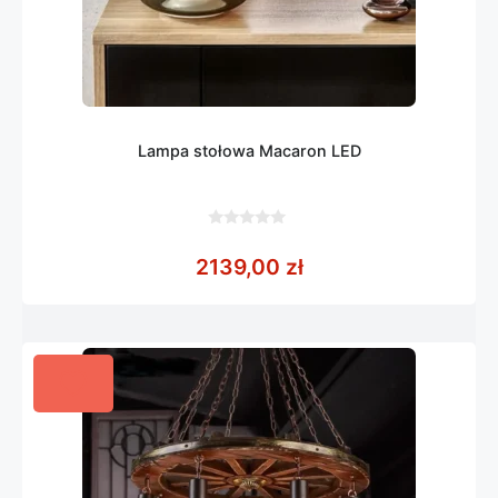
Lampa stołowa Macaron LED
0
z
2139,00
zł
5