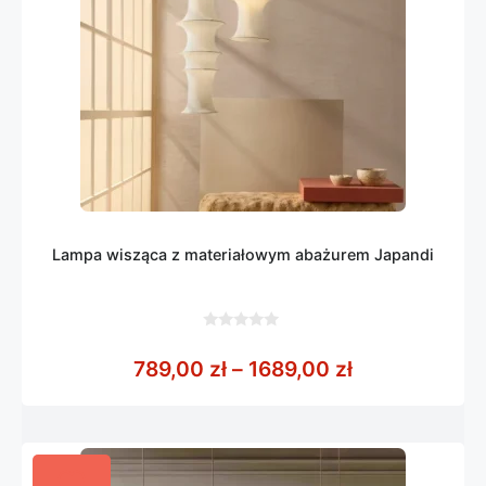
Lampa wisząca z materiałowym abażurem Japandi
0
z
Zakres cen: o
789,00
zł
–
1689,00
zł
5