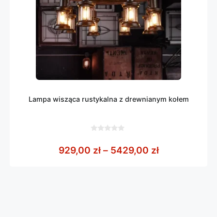
Lampa wisząca rustykalna z drewnianym kołem
0
z
Zakres cen: 
929,00
zł
–
5429,00
zł
5