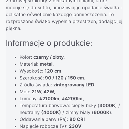
z rurowej struktury z delikatnymi liniami, które
mocuje się do sufitu, umożliwiając opadanie światła i
delikatne oświetlenie każdego pomieszczenia. To
rozproszone światło wypełnia przestrzeń, dodając jej
piękna.
Informacje o produkcie:
Kolor:
czarny / złoty.
Materiał:
metal
.
Wysokość:
120
cm
.
Szerokość:
90 / 120 / 150 cm
.
Źródło światła:
zintegrowany LED
Moc:
21W, 42W,
Lumeny:
±2100lm, ±4200lm,
Temperatura barwowa: ciepły biały (
3000K
) /
neutralny
(4000K)
/ zimny biały (
6000K
).
Oddawanie barw (Ra):
80 CRI
Napięcie robocze (V):
230V