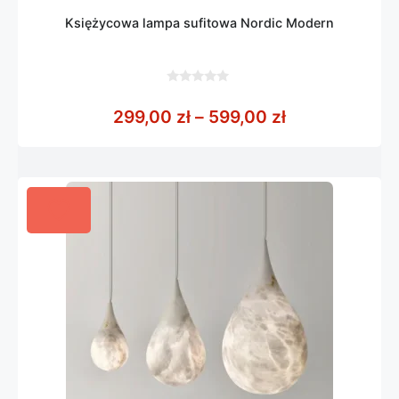
Księżycowa lampa sufitowa Nordic Modern
0
z
Zakres cen: o
299,00
zł
–
599,00
zł
5