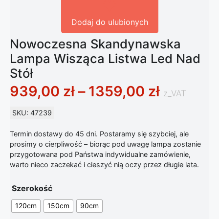
Dodaj do ulubionych
Nowoczesna Skandynawska
Lampa Wisząca Listwa Led Nad
Stół
Zakres c
939,00
zł
–
1359,00
zł
z_VAT
SKU: 47239
Termin dostawy do 45 dni. Postaramy się szybciej, ale
prosimy o cierpliwość – biorąc pod uwagę lampa zostanie
przygotowana pod Państwa indywidualne zamówienie,
warto nieco zaczekać i cieszyć nią oczy przez długie lata.
Szerokość
120cm
150cm
90cm