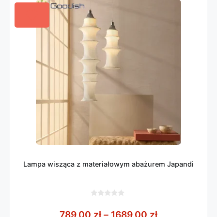
Lampa wisząca z materiałowym abażurem Japandi
0
z
Zakres cen: o
789,00
zł
–
1689,00
zł
5