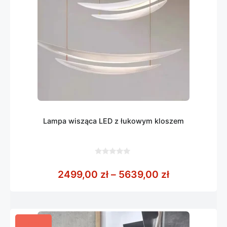
Lampa wisząca LED z łukowym kloszem
0
z
Zakres cen:
2499,00
zł
–
5639,00
zł
5