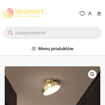
Przejdź do treści
Wyszukiwarka produktów
Menu produktów