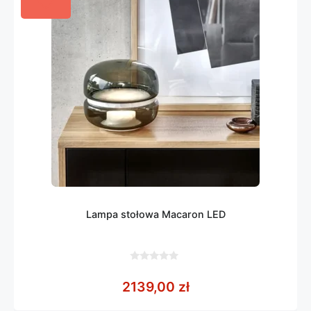
Lampa stołowa Macaron LED
0
z
2139,00
zł
5