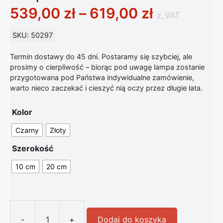
Zakres ce
539,00
zł
–
619,00
zł
z_VAT
SKU: 50297
Termin dostawy do 45 dni. Postaramy się szybciej, ale
prosimy o cierpliwość – biorąc pod uwagę lampa zostanie
przygotowana pod Państwa indywidualne zamówienie,
warto nieco zaczekać i cieszyć nią oczy przez długie lata.
Kolor
Czarny
Złoty
Szerokość
10 cm
20 cm
-
+
Dodaj do koszyka