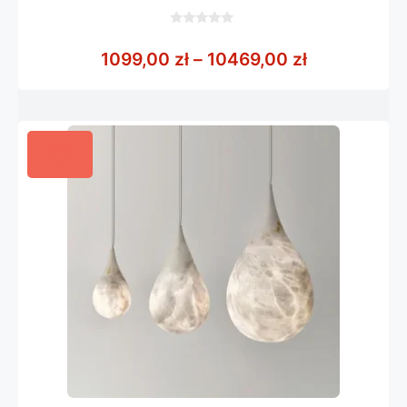
0
z
Zakres cen:
1099,00
zł
–
10469,00
zł
5