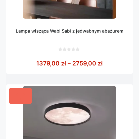
Lampa wisząca Wabi Sabi z jedwabnym abażurem
0
z
Zakres cen: 
1379,00
zł
–
2759,00
zł
5