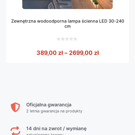
Zewnętrzna wodoodporna lampa ścienna LED 30-240
cm
0
z
Zakres cen: 
389,00
zł
–
2699,00
zł
5
Oficjalna gwarancja
2 letnia gwarancja na produkty
14 dni na zwrot / wymianę
zakupionego towaru