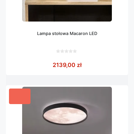
Lampa stołowa Macaron LED
0
z
2139,00
zł
5