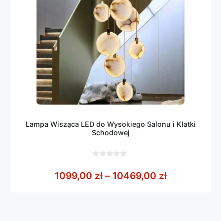
Lampa Wisząca LED do Wysokiego Salonu i Klatki
Schodowej
0
z
Zakres cen:
1099,00
zł
–
10469,00
zł
5