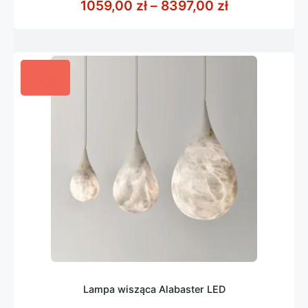
Zakres cen: 
1059,00
zł
–
8397,00
zł
5
Lampa wisząca Alabaster LED