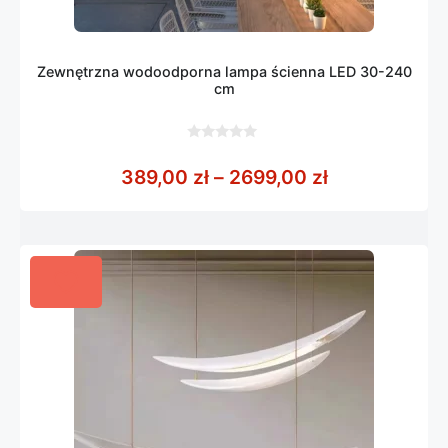
Zewnętrzna wodoodporna lampa ścienna LED 30-240
cm
0
z
Zakres cen: 
389,00
zł
–
2699,00
zł
5