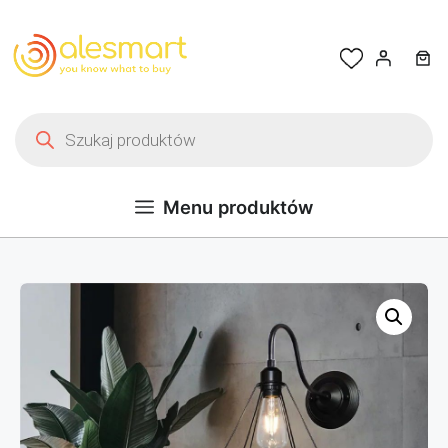
Przejdź do treści
Wyszukiwarka produktów
Menu produktów