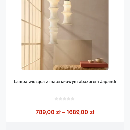
Lampa wisząca z materiałowym abażurem Japandi
0
z
Zakres cen: o
789,00
zł
–
1689,00
zł
5