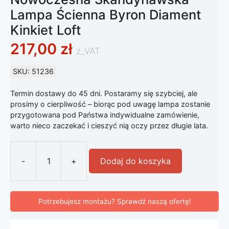
Lampa Ścienna Byron Diament
Kinkiet Loft
217,00
zł
z_VAT
SKU: 51236
Termin dostawy do 45 dni. Postaramy się szybciej, ale
prosimy o cierpliwość – biorąc pod uwagę lampa zostanie
przygotowana pod Państwa indywidualne zamówienie,
warto nieco zaczekać i cieszyć nią oczy przez długie lata.
-
+
Dodaj do koszyka
ilość Nowoczesna Skandynawska Lam
Potrzebujesz montażu? Sprawdź naszą ofertę!