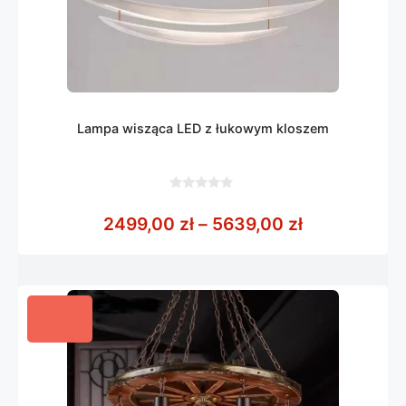
Lampa wisząca LED z łukowym kloszem
0
z
Zakres cen:
2499,00
zł
–
5639,00
zł
5