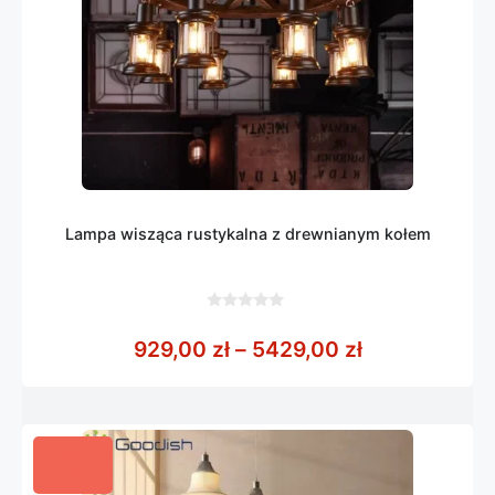
Lampa wisząca rustykalna z drewnianym kołem
0
z
Zakres cen: 
929,00
zł
–
5429,00
zł
5