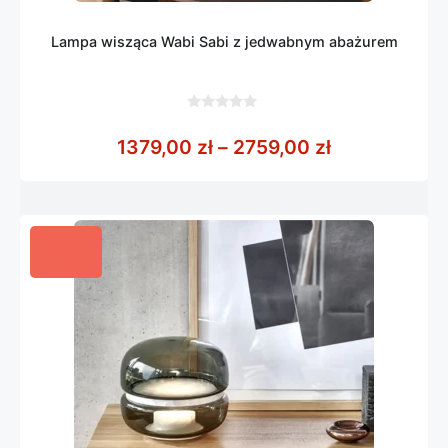
Lampa wisząca Wabi Sabi z jedwabnym abażurem
0
z
Zakres cen: 
1379,00
zł
–
2759,00
zł
5