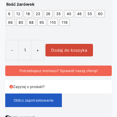
Ilość żarówek
6
12
18
23
26
35
40
46
55
60
66
80
88
95
110
118
-
+
Dodaj do koszyka
ilość Nowoczesna Lampa Wisząca So
Potrzebujesz montażu? Sprawdź naszą ofertę!
Zapytaj o produkt?
Oblicz zapotrzebowanie