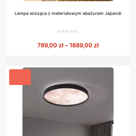
Lampa wisząca z materiałowym abażurem Japandi
0
z
Zakres cen: o
789,00
zł
–
1689,00
zł
5