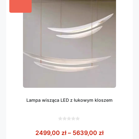
Lampa wisząca LED z łukowym kloszem
0
z
Zakres cen:
2499,00
zł
–
5639,00
zł
5