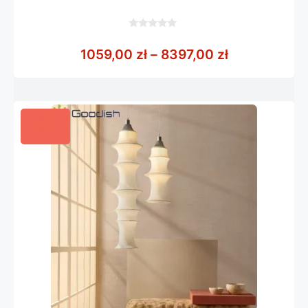
0
z
Zakres cen: 
1059,00
zł
–
8397,00
zł
5