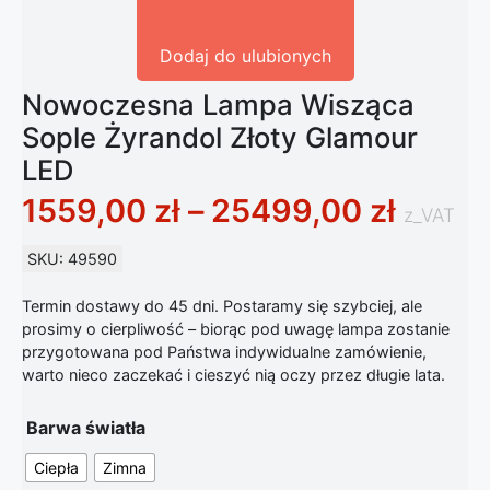
Dodaj do ulubionych
Nowoczesna Lampa Wisząca
Sople Żyrandol Złoty Glamour
LED
Zakres
1559,00
zł
–
25499,00
zł
z_VAT
SKU: 49590
Termin dostawy do 45 dni. Postaramy się szybciej, ale
prosimy o cierpliwość – biorąc pod uwagę lampa zostanie
przygotowana pod Państwa indywidualne zamówienie,
warto nieco zaczekać i cieszyć nią oczy przez długie lata.
Barwa światła
Ciepła
Zimna