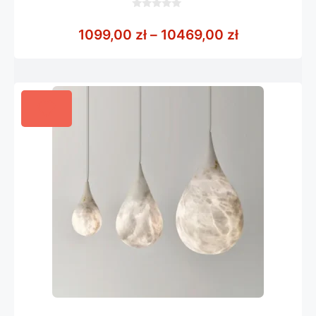
0
z
Zakres cen:
1099,00
zł
–
10469,00
zł
5