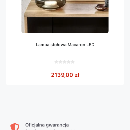
Lampa stołowa Macaron LED
0
z
2139,00
zł
5
Oficjalna gwarancja