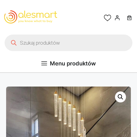
Przejdź do treści
Wyszukiwarka produktów
Menu produktów