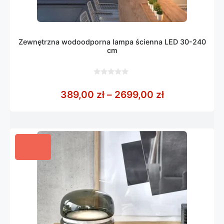
Zewnętrzna wodoodporna lampa ścienna LED 30-240
cm
0
z
Zakres cen: 
389,00
zł
–
2699,00
zł
5