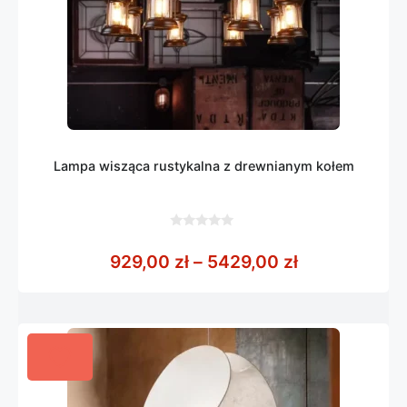
Lampa wisząca rustykalna z drewnianym kołem
0
z
Zakres cen: 
929,00
zł
–
5429,00
zł
5