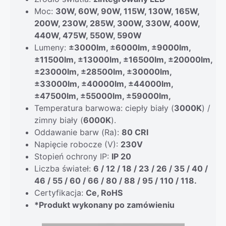
Moc:
30W, 60W, 90W, 115W, 130W, 165W,
200W, 230W, 285W, 300W, 330W, 400W,
440W, 475W, 550W, 590W
Lumeny:
±3000lm, ±6000lm, ±9000lm,
±11500lm, ±13000lm, ±16500lm, ±20000lm,
±23000lm, ±28500lm, ±30000lm,
±33000lm, ±40000lm, ±44000lm,
±47500lm, ±55000lm, ±59000lm,
Temperatura barwowa: ciepły biały (
3000K
) /
zimny biały (
6000K
).
Oddawanie barw (Ra):
80 CRI
Napięcie robocze (V):
230V
Stopień ochrony IP:
IP 20
Liczba świateł:
6 / 12 / 18 / 23 / 26 / 35 / 40 /
46 / 55 / 60 / 66 / 80 / 88 / 95 / 110 / 118.
Certyfikacja:
Ce, RoHS
*Produkt wykonany po zamówieniu