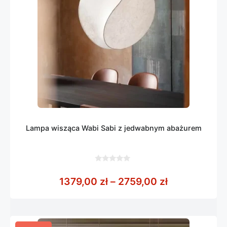
Lampa wisząca Wabi Sabi z jedwabnym abażurem
0
z
Zakres cen: 
1379,00
zł
–
2759,00
zł
5