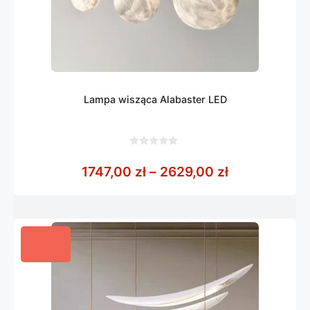
Lampa wisząca Alabaster LED
0
z
Zakres cen: 
1747,00
zł
–
2629,00
zł
5