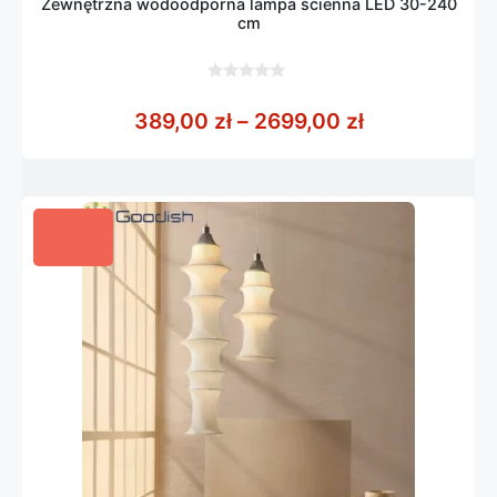
Zewnętrzna wodoodporna lampa ścienna LED 30-240
cm
0
z
Zakres cen: 
389,00
zł
–
2699,00
zł
5