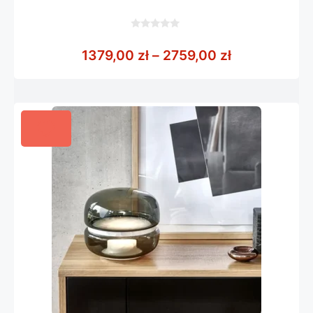
0
z
Zakres cen: 
1379,00
zł
–
2759,00
zł
5