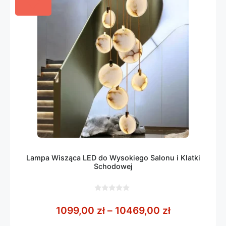
Lampa Wisząca LED do Wysokiego Salonu i Klatki
Schodowej
0
z
Zakres cen:
1099,00
zł
–
10469,00
zł
5