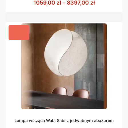
Zakres cen: 
1059,00
zł
–
8397,00
zł
5
Lampa wisząca Wabi Sabi z jedwabnym abażurem