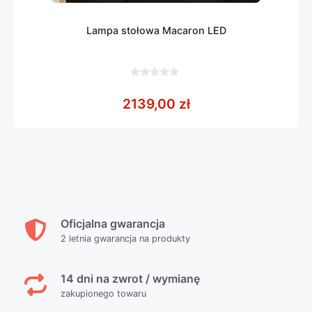
Lampa stołowa Macaron LED
0
z
2139,00
zł
5
Oficjalna gwarancja
2 letnia gwarancja na produkty
14 dni na zwrot / wymianę
zakupionego towaru