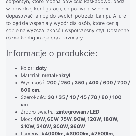
serpentyn, które można powiesić kaskadowo, bądź
w dowolnej konfiguracji, co pozwala w pełni
dopasować lampę do swoich potrzeb. Lampa Allure
to będzie wspaniały wybór dla osób, które cenią
sobie najwyższą jakość i współczesny styl. Dostępne
różne konfiguracje oraz rozmiary.
Informacje o produkcie:
Kolor:
złoty
Materiał:
metal+akryl
Wysokość:
200 / 250 / 350 / 400 / 600 / 700 /
800 cm
.
Szerokość:
30 / 35 / 40 / 45 / 70 / 80 / 100
cm
.
Źródło światła:
zintegrowany LED
Moc:
40W, 60W, 75W, 90W, 120W, 180W,
210W, 240W, 300W, 360W
Lumeny:
±4000lm, ±6000lm, ±7500lm,