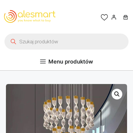
Przejdź do treści
Wyszukiwarka produktów
Menu produktów