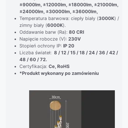
±9000lm, ±12000lm, ±18000lm, ±21000lm,
±24000lm, ±30000lm, ±36000lm,
Temperatura barwowa: ciepły biały (
3000K
) /
zimny biały (
6000K
).
Oddawanie barw (Ra):
80 CRI
Napięcie robocze (V):
230V
Stopień ochrony IP:
IP 20
Liczba świateł:
8 / 12 / 15 / 18 / 24 / 36 / 42 /
48 / 60 / 72.
Certyfikacja:
Ce, RoHS
*Produkt wykonany po zamówieniu