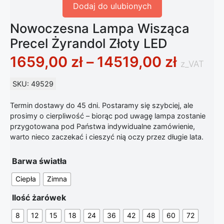
Dodaj do ulubionych
Nowoczesna Lampa Wisząca
Precel Żyrandol Złoty LED
Zakres
1659,00
zł
–
14519,00
zł
z_VAT
SKU: 49529
Termin dostawy do 45 dni. Postaramy się szybciej, ale
prosimy o cierpliwość – biorąc pod uwagę lampa zostanie
przygotowana pod Państwa indywidualne zamówienie,
warto nieco zaczekać i cieszyć nią oczy przez długie lata.
Barwa światła
Ciepła
Zimna
Ilość żarówek
8
12
15
18
24
36
42
48
60
72