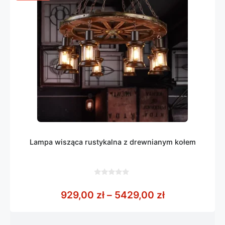
Lampa wisząca rustykalna z drewnianym kołem
0
z
Zakres cen: 
929,00
zł
–
5429,00
zł
5