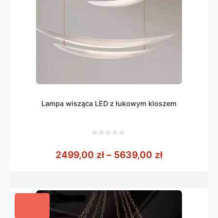
Lampa wisząca LED z łukowym kloszem
0
z
Zakres cen:
2499,00
zł
–
5639,00
zł
5