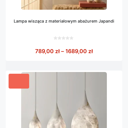
Lampa wisząca z materiałowym abażurem Japandi
0
z
Zakres cen: o
789,00
zł
–
1689,00
zł
5