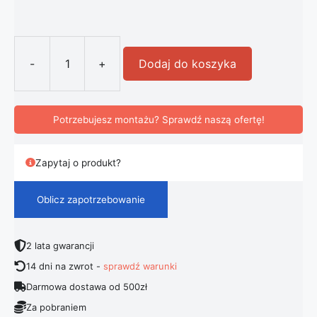
-
+
Dodaj do koszyka
ilość Nowoczesna Lampa Wisząca Pr
Potrzebujesz montażu? Sprawdź naszą ofertę!
Zapytaj o produkt?
Oblicz zapotrzebowanie
2 lata gwarancji
14 dni na zwrot -
sprawdź warunki
Darmowa dostawa od 500zł
Za pobraniem