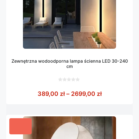
Zewnętrzna wodoodporna lampa ścienna LED 30-240
cm
0
z
Zakres cen: 
389,00
zł
–
2699,00
zł
5