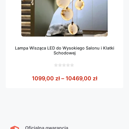
Lampa Wisząca LED do Wysokiego Salonu i Klatki
Schodowej
0
z
Zakres cen:
1099,00
zł
–
10469,00
zł
5
Oficjalna gwarancja