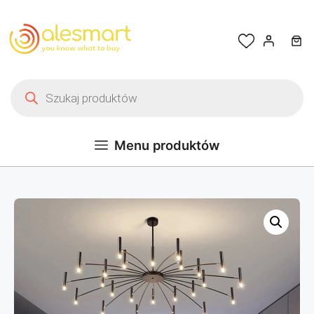
Przejdź do treści
Wyszukiwarka produktów
Menu produktów