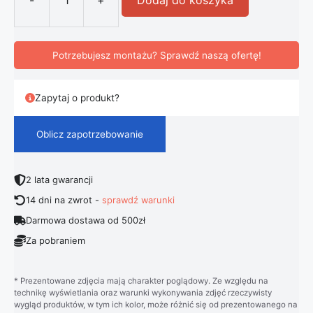
-
+
Dodaj do koszyka
ilość Nowoczesna Lampa Sufitowa 
Potrzebujesz montażu? Sprawdź naszą ofertę!
Zapytaj o produkt?
Oblicz zapotrzebowanie
2 lata gwarancji
14 dni na zwrot -
sprawdź warunki
Darmowa dostawa od 500zł
Za pobraniem
* Prezentowane zdjęcia mają charakter poglądowy. Ze względu na
technikę wyświetlania oraz warunki wykonywania zdjęć rzeczywisty
wygląd produktów, w tym ich kolor, może różnić się od prezentowanego na