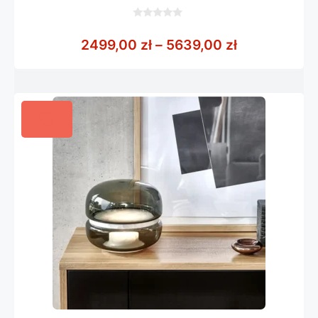
0
z
Zakres cen:
2499,00
zł
–
5639,00
zł
5