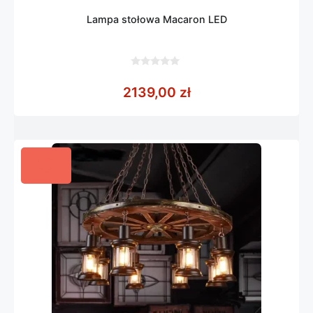
Lampa stołowa Macaron LED
0
z
2139,00
zł
5