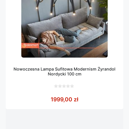
Nowoczesna Lampa Sufitowa Modernism Żyrandol
Nordycki 100 cm
0
z
1999,00
zł
5