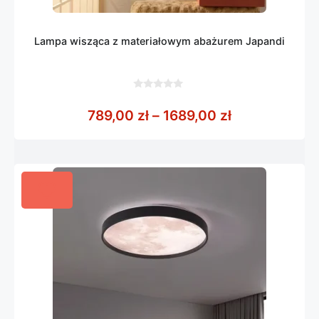
Lampa wisząca z materiałowym abażurem Japandi
0
z
Zakres cen: o
789,00
zł
–
1689,00
zł
5