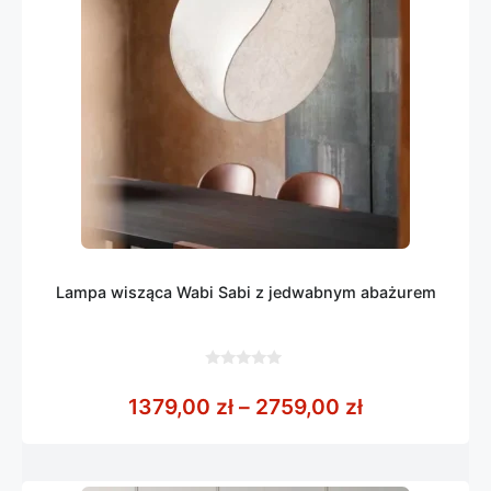
Lampa wisząca Wabi Sabi z jedwabnym abażurem
0
z
Zakres cen: 
1379,00
zł
–
2759,00
zł
5