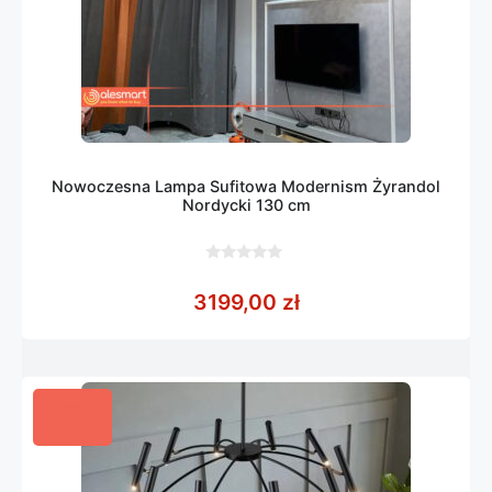
Nowoczesna Lampa Sufitowa Modernism Żyrandol
Nordycki 130 cm
0
z
3199,00
zł
5