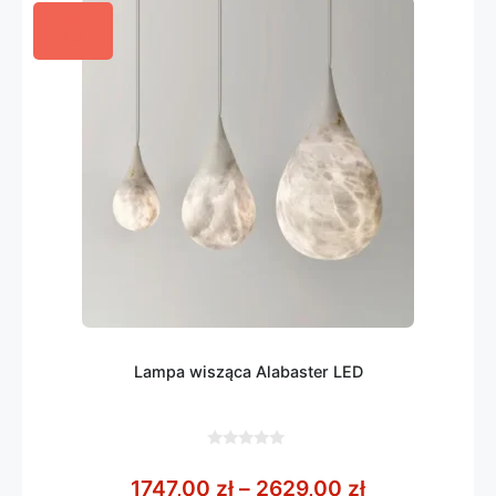
Lampa wisząca Alabaster LED
0
z
Zakres cen: 
1747,00
zł
–
2629,00
zł
5