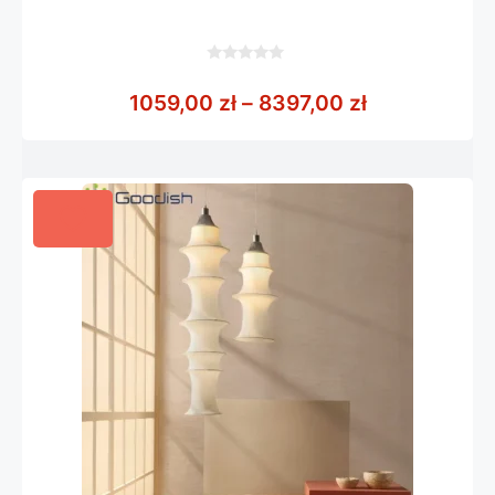
0
z
Zakres cen: 
1059,00
zł
–
8397,00
zł
5