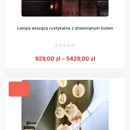
Lampa wisząca rustykalna z drewnianym kołem
0
z
Zakres cen: 
929,00
zł
–
5429,00
zł
5