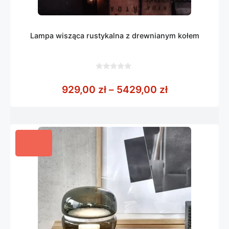
Lampa wisząca rustykalna z drewnianym kołem
0
z
Zakres cen: 
929,00
zł
–
5429,00
zł
5