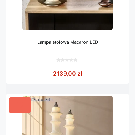
Lampa stołowa Macaron LED
0
z
2139,00
zł
5