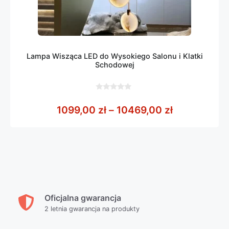
Lampa Wisząca LED do Wysokiego Salonu i Klatki
Schodowej
0
z
Zakres cen:
1099,00
zł
–
10469,00
zł
5
Oficjalna gwarancja
2 letnia gwarancja na produkty