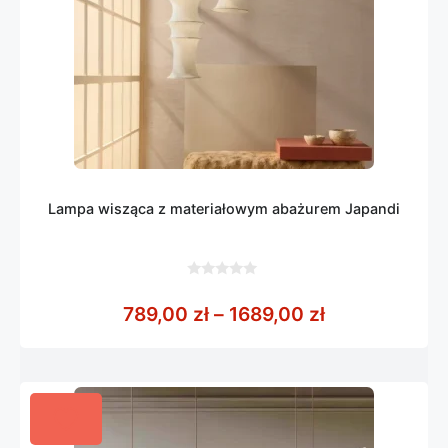
Lampa wisząca z materiałowym abażurem Japandi
0
z
Zakres cen: o
789,00
zł
–
1689,00
zł
5