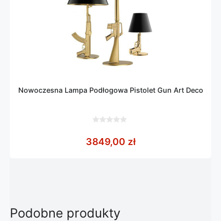
Nowoczesna Lampa Podłogowa Pistolet Gun Art Deco
0
z
3849,00
zł
5
Podobne produkty