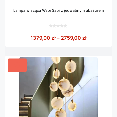
Lampa wisząca Wabi Sabi z jedwabnym abażurem
0
z
Zakres cen: 
1379,00
zł
–
2759,00
zł
5