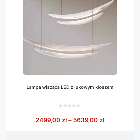
Lampa wisząca LED z łukowym kloszem
0
z
Zakres cen:
2499,00
zł
–
5639,00
zł
5