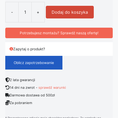
-
+
Dodaj do koszyka
ilość Nowoczesna Lampa Stołowa Pi
Potrzebujesz montażu? Sprawdź naszą ofertę!
Zapytaj o produkt?
Oblicz zapotrzebowanie
2 lata gwarancji
14 dni na zwrot -
sprawdź warunki
Darmowa dostawa od 500zł
Za pobraniem
* Prezentowane zdjęcia mają charakter poglądowy. Ze względu na