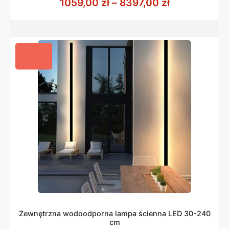
Zakres cen: 
1059,00
zł
–
8397,00
zł
5
Zewnętrzna wodoodporna lampa ścienna LED 30-240
cm