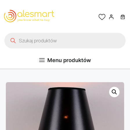
Przejdź do treści
Wyszukiwarka produktów
Menu produktów