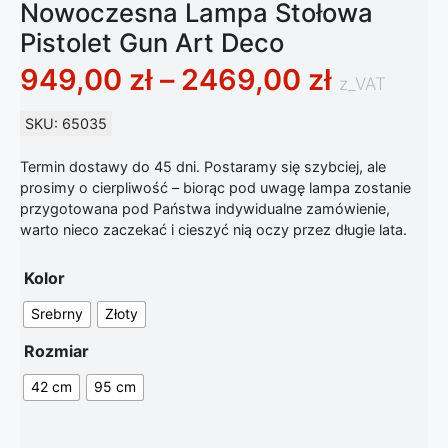
Nowoczesna Lampa Stołowa
Pistolet Gun Art Deco
Zakres c
949,00
zł
–
2469,00
zł
z_VAT
SKU: 65035
Termin dostawy do 45 dni. Postaramy się szybciej, ale
prosimy o cierpliwość – biorąc pod uwagę lampa zostanie
przygotowana pod Państwa indywidualne zamówienie,
warto nieco zaczekać i cieszyć nią oczy przez długie lata.
Kolor
Srebrny
Złoty
Rozmiar
42 cm
95 cm