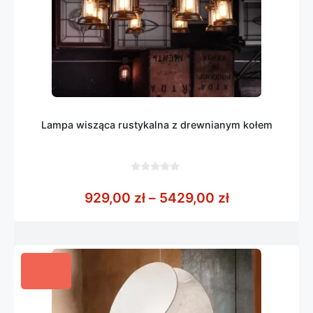
Lampa wisząca rustykalna z drewnianym kołem
0
z
Zakres cen: 
929,00
zł
–
5429,00
zł
5