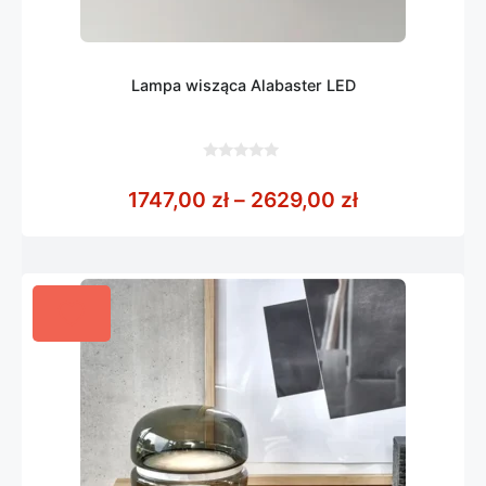
Lampa wisząca Alabaster LED
0
z
Zakres cen: 
1747,00
zł
–
2629,00
zł
5