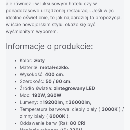
ale również i w luksusowym hotelu czy w
ponadczasowo urządzonej restauracji. Jeśli więc
idealne oświetlenie, to jak najbardziej ta propozycja,
w iście nowojorskim stylu, okaże się być
wyśmienitym wyborem.
Informacje o produkcie:
Kolor:
złoty
Materiał:
metal+szkło
.
Wysokość:
400
cm
.
Szerokość:
5
0 / 60 cm
.
Źródło światła:
zintegrowany LED
Moc:
192W, 360W
Lumeny:
±19200lm, ±36000lm,
Temperatura barwowa: ciepły biały (
3000K
) /
zimny biały (
6000K
).
Oddawanie barw (Ra):
80 CRI
Napięcie robocze (V):
230V