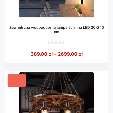
Zewnętrzna wodoodporna lampa ścienna LED 30-240
cm
0
z
Zakres cen: 
389,00
zł
–
2699,00
zł
5