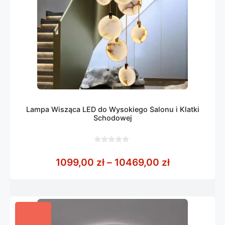
Lampa Wisząca LED do Wysokiego Salonu i Klatki
Schodowej
0
z
Zakres cen:
1099,00
zł
–
10469,00
zł
5