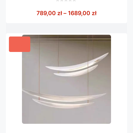
0
z
Zakres cen: o
789,00
zł
–
1689,00
zł
5