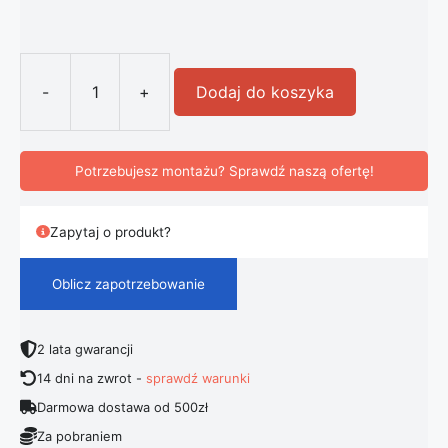
-
+
Dodaj do koszyka
ilość Nowoczesna Kryształowa Lamp
Potrzebujesz montażu? Sprawdź naszą ofertę!
Zapytaj o produkt?
Oblicz zapotrzebowanie
2 lata gwarancji
14 dni na zwrot -
sprawdź warunki
Darmowa dostawa od 500zł
Za pobraniem