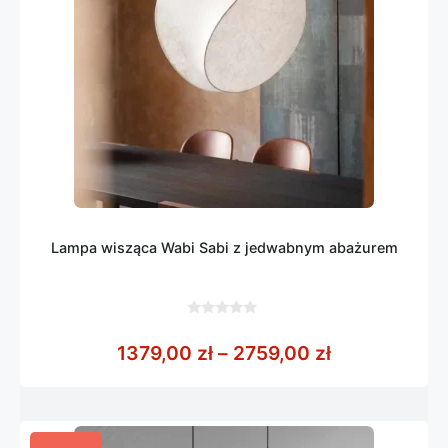
Lampa wisząca Wabi Sabi z jedwabnym abażurem
0
z
Zakres cen: 
1379,00
zł
–
2759,00
zł
5