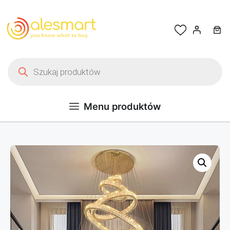
Przejdź do treści
Wyszukiwarka produktów
Menu produktów