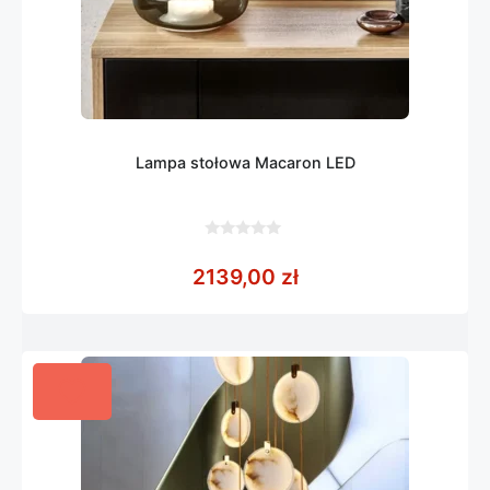
Lampa stołowa Macaron LED
0
z
2139,00
zł
5