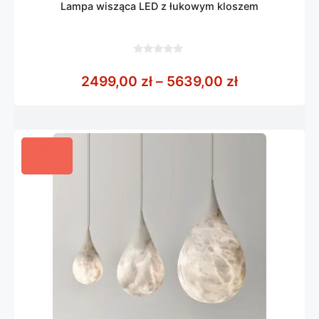
Lampa wisząca LED z łukowym kloszem
0
z
Zakres cen:
2499,00
zł
–
5639,00
zł
5