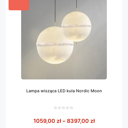
Lampa wisząca LED kula Nordic Moon
0
z
Zakres cen: 
1059,00
zł
–
8397,00
zł
5