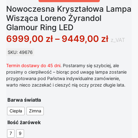
Nowoczesna Kryształowa Lampa
Wisząca Loreno Żyrandol
Glamour Ring LED
Zakres
6999,00
zł
–
9449,00
zł
z_VAT
SKU: 49676
Termin dostawy do 45 dni
. Postaramy się szybciej, ale
prosimy o cierpliwość – biorąc pod uwagę lampa zostanie
przygotowana pod Państwa indywidualne zamówienie,
warto nieco zaczekać i cieszyć nią oczy przez długie lata.
Barwa światła
Ciepła
Zimna
Ilość żarówek
7
9