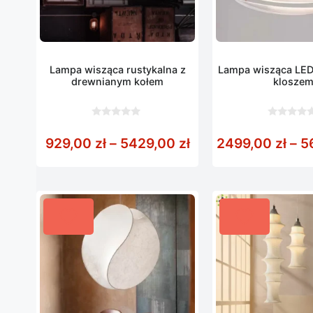
Lampa wisząca rustykalna z
Lampa wisząca LED
drewnianym kołem
klosze
0
0
z
z
Zakres cen: od 929
929,00
zł
–
5429,00
zł
2499,00
zł
–
5
5
5