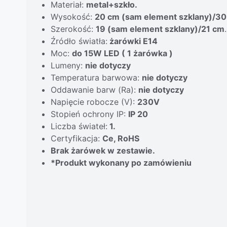
Materiał:
metal+szkło.
Wysokość:
20 cm (sam element szklany)/30
Szerokość:
19 (sam element szklany)/21 cm
.
Źródło światła:
żarówki E14
Moc:
do 15W LED ( 1 żarówka )
Lumeny:
nie dotyczy
Temperatura barwowa:
nie dotyczy
Oddawanie barw (Ra):
nie dotyczy
Napięcie robocze (V):
230V
Stopień ochrony IP:
IP 20
Liczba świateł:
1.
Certyfikacja:
Ce, RoHS
Brak żarówek w zestawie.
*Produkt wykonany po zamówieniu