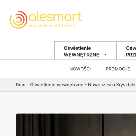
Przejdź do treści
Oświetlenie
Oświ
WEWNĘTRZNE
PR
NOWOŚCI
PROMOCJE
Dom
-
Oświetlenie wewnętrzne
-
Nowoczesna Kryształo