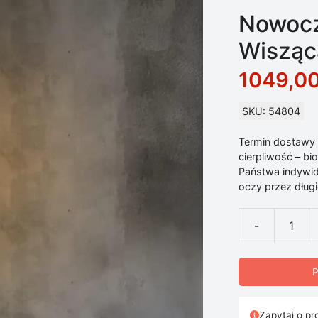
Nowocz
Wisząc
1049,0
SKU: 54804
Termin dostawy d
cierpliwość – b
Państwa indywid
oczy przez długie
-
ilość Nowocze
P
Zapytaj o pr