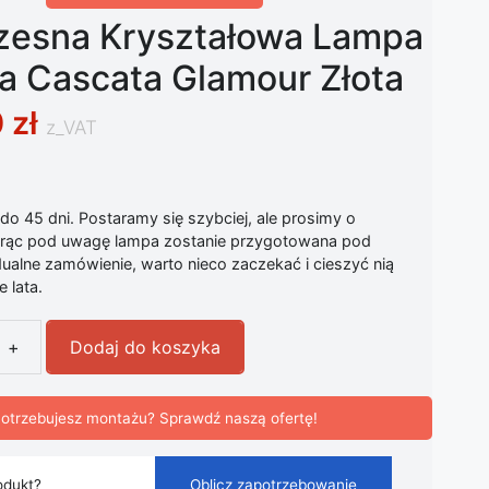
esna Kryształowa Lampa
a Cascata Glamour Złota
0
zł
z_VAT
o 45 dni. Postaramy się szybciej, ale prosimy o
iorąc pod uwagę lampa zostanie przygotowana pod
ualne zamówienie, warto nieco zaczekać i cieszyć nią
 lata.
+
Dodaj do koszyka
sna Kryształowa Lampa Wisząca Cascata Glamour Złota
otrzebujesz montażu? Sprawdź naszą ofertę!
odukt?
Oblicz zapotrzebowanie