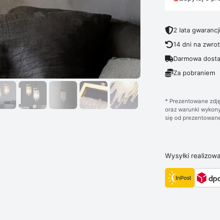
2 lata gwarancj
14 dni na zwro
Darmowa dosta
Za pobraniem
* Prezentowane zdję
oraz warunki wykony
się od prezentowane
Wysyłki realizow