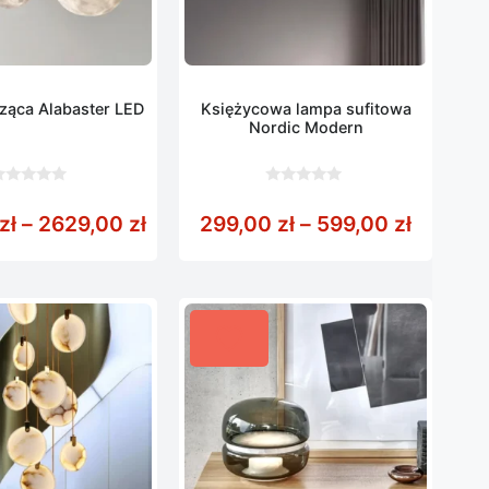
ząca Alabaster LED
Księżycowa lampa sufitowa
Nordic Modern
0
z
zł
od 389,00 zł do 2699,00 zł
Zakres cen: od 1747,00 zł do 2629
Zakres 
zł
–
2629,00
zł
299,00
zł
–
599,00
zł
5