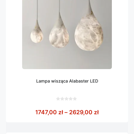
Lampa wisząca Alabaster LED
0
z
Zakres cen: 
1747,00
zł
–
2629,00
zł
5