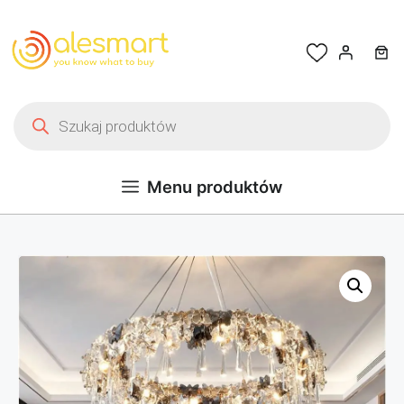
Przejdź do treści
Wyszukiwarka produktów
Menu produktów