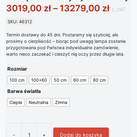
Zakres
3019,00
zł
–
13279,00
zł
z_VAT
SKU: 46312
Termin dostawy do 45 dni. Postaramy się szybciej, ale
prosimy o cierpliwość – biorąc pod uwagę lampa zostanie
przygotowana pod Państwa indywidualne zamówienie,
warto nieco zaczekać i cieszyć nią oczy przez długie lata.
Rozmiar
100 cm
100+60
50 cm
60 cm
80 cm
Barwa światła
Ciepła
Neutralna
Zimna
-
+
Dodaj do koszyka