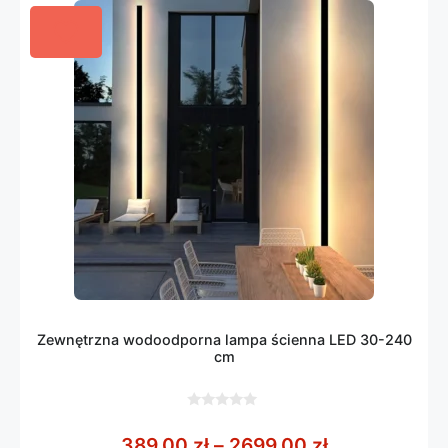
Zewnętrzna wodoodporna lampa ścienna LED 30-240
cm
0
z
Zakres cen: 
389,00
zł
–
2699,00
zł
5