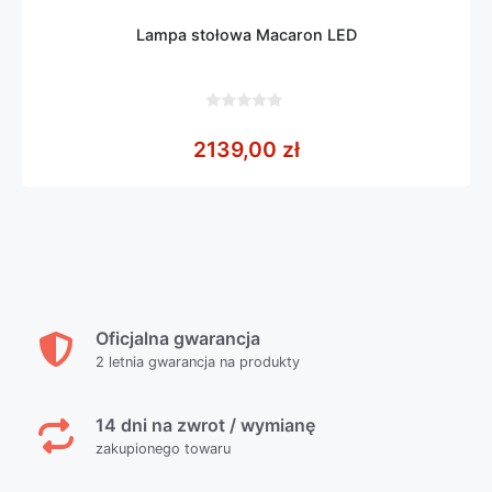
Lampa stołowa Macaron LED
0
z
2139,00
zł
5
Oficjalna gwarancja
2 letnia gwarancja na produkty
14 dni na zwrot / wymianę
zakupionego towaru