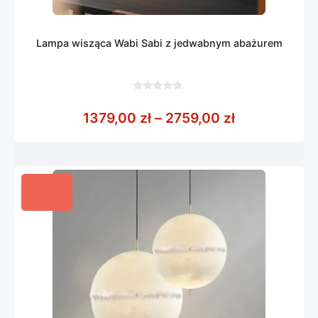
Lampa wisząca Wabi Sabi z jedwabnym abażurem
0
z
Zakres cen: 
1379,00
zł
–
2759,00
zł
5