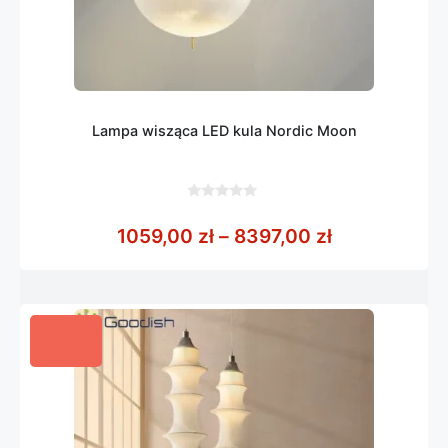
Lampa wisząca LED kula Nordic Moon
0
z
Zakres cen: 
1059,00
zł
–
8397,00
zł
5