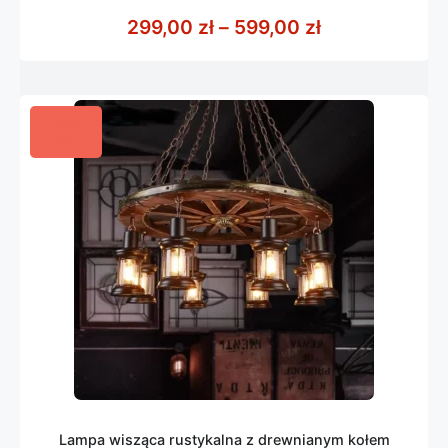
0
z
Zakres cen: o
299,00
zł
–
599,00
zł
5
Lampa wisząca rustykalna z drewnianym kołem