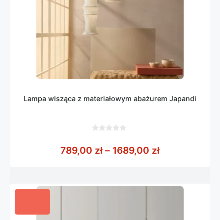
Lampa wisząca z materiałowym abażurem Japandi
0
z
Zakres cen: o
789,00
zł
–
1689,00
zł
5