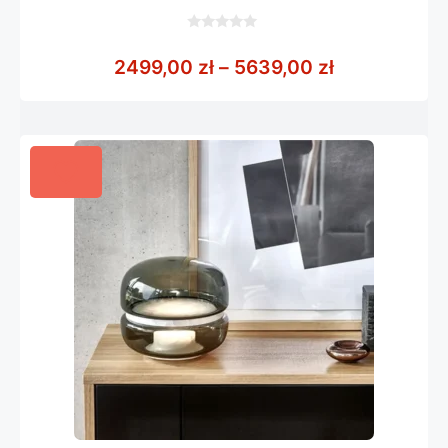
0
z
Zakres cen:
2499,00
zł
–
5639,00
zł
5