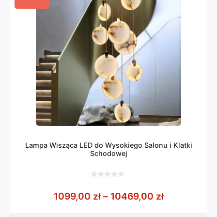
Lampa Wisząca LED do Wysokiego Salonu i Klatki
Schodowej
0
z
Zakres cen:
1099,00
zł
–
10469,00
zł
5