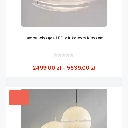
Lampa wisząca LED z łukowym kloszem
0
z
Zakres cen:
2499,00
zł
–
5639,00
zł
5