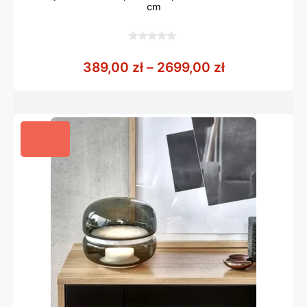
cm
0
z
Zakres cen: 
389,00
zł
–
2699,00
zł
5