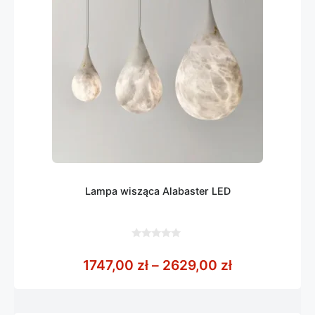
Lampa wisząca Alabaster LED
0
z
Zakres cen: 
1747,00
zł
–
2629,00
zł
5