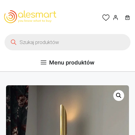
Przejdź do treści
Wyszukiwarka produktów
Menu produktów