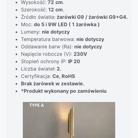
Wysokość:
72
cm
.
Szerokość:
12
cm
.
Źródło światła:
żarówki G9 / żarówki G9+G4.
Moc:
do 5 i 9W LED ( 1 żarówka )
Lumeny:
nie dotyczy
Temperatura barwowa:
nie dotyczy
Oddawanie barw (Ra):
nie dotyczy
Napięcie robocze (V):
230V
Stopień ochrony IP:
IP 20
Liczba świateł:
2.
Certyfikacja:
Ce, RoHS
Brak żarówek w zestawie.
*Produkt wykonany po zamówieniu