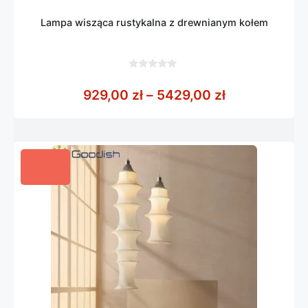
Lampa wisząca rustykalna z drewnianym kołem
0
z
Zakres cen: 
929,00
zł
–
5429,00
zł
5