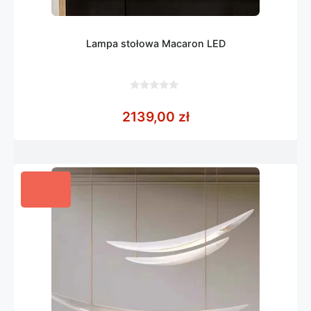
Lampa stołowa Macaron LED
0
z
2139,00
zł
5