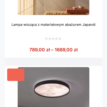
Lampa wisząca z materiałowym abażurem Japandi
0
z
Zakres cen: o
789,00
zł
–
1689,00
zł
5