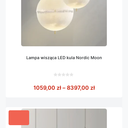
Lampa wisząca LED kula Nordic Moon
0
z
Zakres cen: 
1059,00
zł
–
8397,00
zł
5