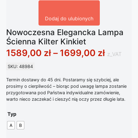
Dodaj do ulubionych
Nowoczesna Elegancka Lampa
Ścienna Kilter Kinkiet
Zakres 
1589,00
zł
–
1699,00
zł
z_VAT
SKU: 48984
Termin dostawy do 45 dni. Postaramy się szybciej, ale
prosimy o cierpliwość – biorąc pod uwagę lampa zostanie
przygotowana pod Państwa indywidualne zamówienie,
warto nieco zaczekać i cieszyć nią oczy przez długie lata.
Typ
A
B