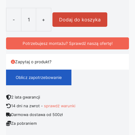
-
+
Dodaj do koszyka
ilość Nowoczesna Elegancka Lampa Ś
Potrzebujesz montażu? Sprawdź naszą ofertę!
Zapytaj o produkt?
Oblicz zapotrzebowanie
2 lata gwarancji
14 dni na zwrot -
sprawdź warunki
Darmowa dostawa od 500zł
Za pobraniem