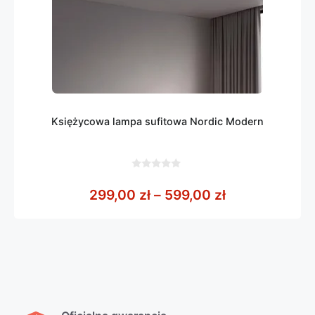
Księżycowa lampa sufitowa Nordic Modern
0
z
Zakres cen: o
299,00
zł
–
599,00
zł
5