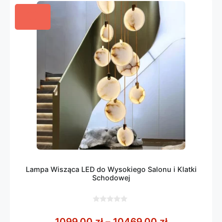
Lampa Wisząca LED do Wysokiego Salonu i Klatki
Schodowej
0
z
Zakres cen:
1099,00
zł
–
10469,00
zł
5