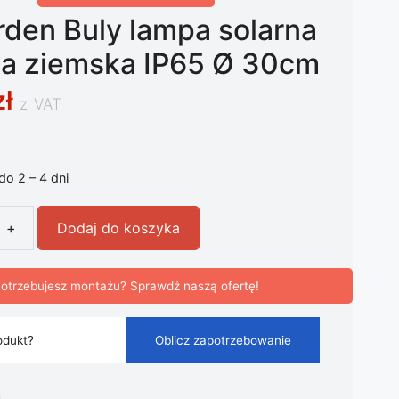
den Buly lampa solarna
la ziemska IP65 Ø 30cm
zł
z_VAT
 do 2 – 4 dni
+
Dodaj do koszyka
en Buly lampa solarna LED kula ziemska IP65 Ø 30cm
otrzebujesz montażu? Sprawdź naszą ofertę!
odukt?
Oblicz zapotrzebowanie
i