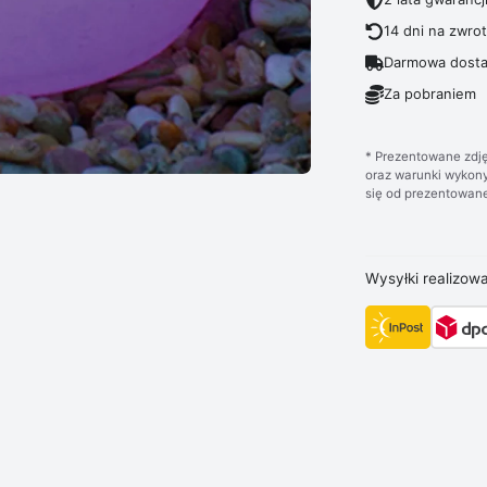
14 dni na zwro
Darmowa dosta
Za pobraniem
* Prezentowane zdję
oraz warunki wykony
się od prezentowane
Wysyłki realizow