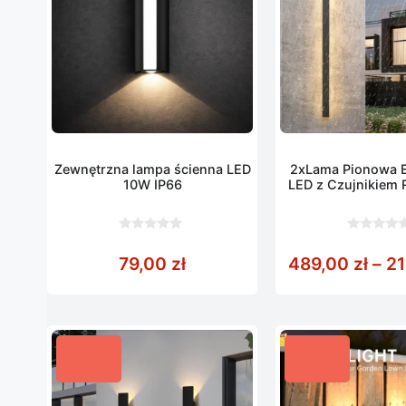
Zewnętrzna lampa ścienna LED
2xLama Pionowa E
10W IP66
LED z Czujnikiem 
55-200
0
0
z
z
79,00
zł
489,00
zł
–
2
5
5