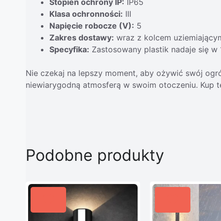
Stopień ochrony IP:
IP65
Klasa ochronności:
III
Napięcie robocze (V):
5
Zakres dostawy:
wraz z kolcem uziemiający
Specyfika:
Zastosowany plastik nadaje się w
Nie czekaj na lepszy moment, aby ożywić swój ogr
niewiarygodną atmosferą w swoim otoczeniu. Kup te
Podobne produkty