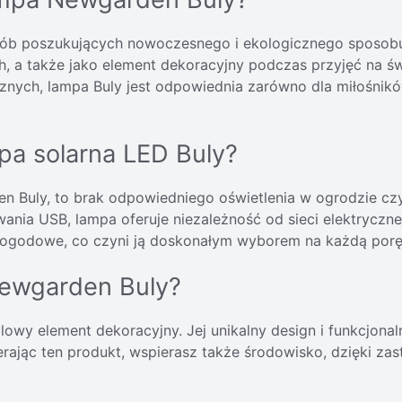
osób poszukujących nowoczesnego i ekologicznego sposobu
h, a także jako element dekoracyjny podczas przyjęć na ś
nych, lampa Buly jest odpowiednia zarówno dla miłośników
pa solarna LED Buly?
 Buly, to brak odpowiedniego oświetlenia w ogrodzie czy 
owania USB, lampa oferuje niezależność od sieci elektryczne
pogodowe, co czyni ją doskonałym wyborem na każdą porę
Newgarden Buly?
ylowy element dekoracyjny. Jej unikalny design i funkcjonal
erając ten produkt, wspierasz także środowisko, dzięki za