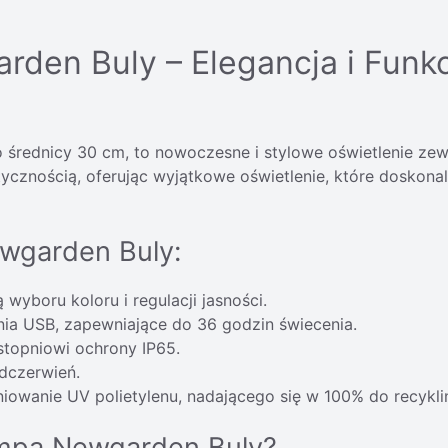
den Buly – Elegancja i Funk
, o średnicy 30 cm, to nowoczesne i stylowe oświetlenie 
tycznością, oferując wyjątkowe oświetlenie, które doskona
ewgarden Buly:
wyboru koloru i regulacji jasności.
ania USB, zapewniające do 36 godzin świecenia.
stopniowi ochrony IP65.
dczerwień.
owanie UV polietylenu, nadającego się w 100% do recykli
ampa Newgarden Buly?