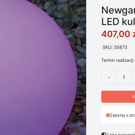
Newgar
LED ku
407,00
SKU: 35873
Termin realizacji
-
ilość Newgard
P
Zapytaj o pr
2 lata gwarancj