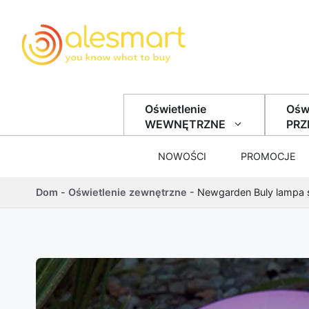
Przejdź do treści
Oświetlenie
Oświ
WEWNĘTRZNE
PR
NOWOŚCI
PROMOCJE
Dom
-
Oświetlenie zewnętrzne
-
Newgarden Buly lampa 