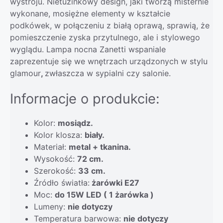
wystroju. Nietuzinkowy design, jaki tworzą misternie
wykonane, mosiężne elementy w kształcie
podkówek, w połączeniu z białą oprawą, sprawią, że
pomieszczenie zyska przytulnego, ale i stylowego
wyglądu. Lampa nocna Zanetti wspaniale
zaprezentuje się we wnętrzach urządzonych w stylu
glamour
,
zwłaszcza w sypialni czy salonie.
Informacje o produkcie:
Kolor:
mosiądz.
Kolor klosza:
biały.
Materiał:
metal + tkanina.
Wysokość:
72 cm.
Szerokość:
33 cm.
Źródło światła:
żarówki E27
Moc:
do 15W LED ( 1 żarówka )
Lumeny:
nie dotyczy
Temperatura barwowa:
nie dotyczy