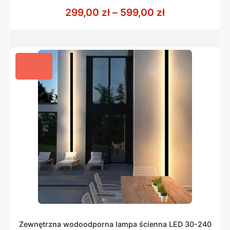
z
Zakres cen: o
299,00
zł
–
599,00
zł
5
Zewnętrzna wodoodporna lampa ścienna LED 30-240