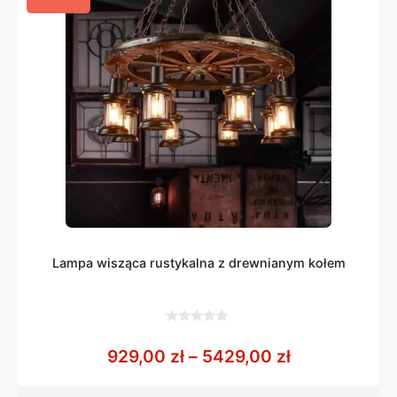
Lampa wisząca rustykalna z drewnianym kołem
0
z
Zakres cen: 
929,00
zł
–
5429,00
zł
5