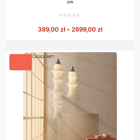
cm
0
z
Zakres cen: 
389,00
zł
–
2699,00
zł
5