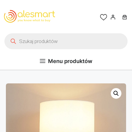
Przejdź do treści
Wyszukiwarka produktów
Menu produktów