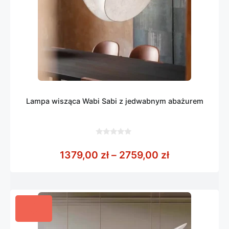
Lampa wisząca Wabi Sabi z jedwabnym abażurem
0
z
Zakres cen: 
1379,00
zł
–
2759,00
zł
5