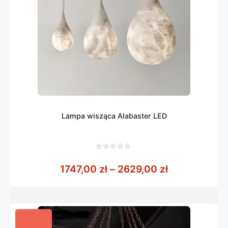
Lampa wisząca Alabaster LED
0
z
Zakres cen: 
1747,00
zł
–
2629,00
zł
5