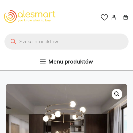
Przejdź do treści
Wyszukiwarka produktów
Menu produktów