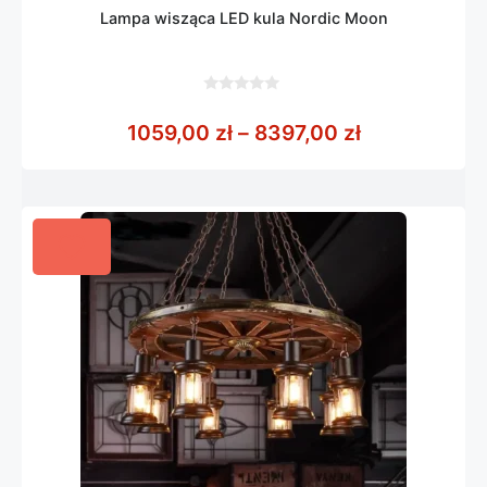
Lampa wisząca LED kula Nordic Moon
0
z
Zakres cen: 
1059,00
zł
–
8397,00
zł
5