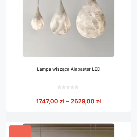
Lampa wisząca Alabaster LED
0
z
Zakres cen: 
1747,00
zł
–
2629,00
zł
5