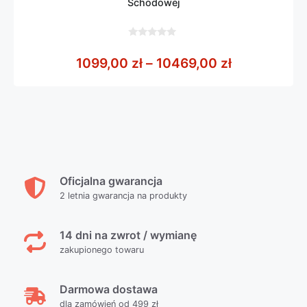
Schodowej
0
z
Zakres cen:
1099,00
zł
–
10469,00
zł
5
Oficjalna gwarancja
2 letnia gwarancja na produkty
14 dni na zwrot / wymianę
zakupionego towaru
Darmowa dostawa
dla zamówień od 499 zł