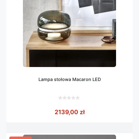
Lampa stołowa Macaron LED
0
z
2139,00
zł
5