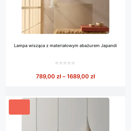
Lampa wisząca z materiałowym abażurem Japandi
0
z
Zakres cen: o
789,00
zł
–
1689,00
zł
5