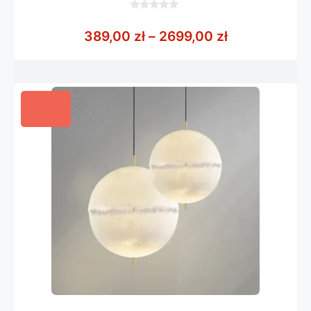
0
z
Zakres cen: 
389,00
zł
–
2699,00
zł
5