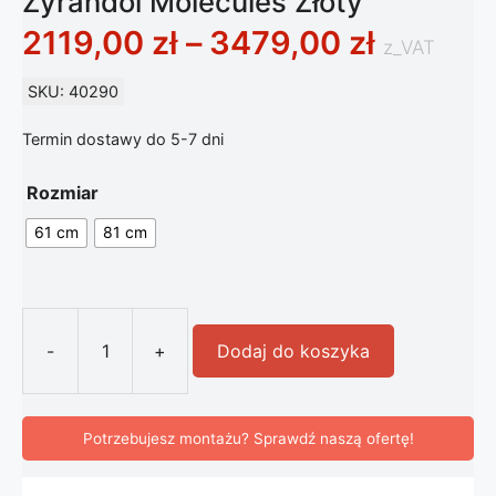
Żyrandol Molecules Złoty
Zakres 
2119,00
zł
–
3479,00
zł
z_VAT
SKU: 40290
Termin dostawy do 5-7 dni
Rozmiar
61 cm
81 cm
-
+
Dodaj do koszyka
ilość Modernistyczna Lampa Wisząca
Potrzebujesz montażu? Sprawdź naszą ofertę!