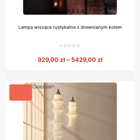
Lampa wisząca rustykalna z drewnianym kołem
0
z
Zakres cen: 
929,00
zł
–
5429,00
zł
5