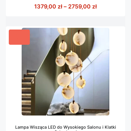
z
Zakres cen: 
1379,00
zł
–
2759,00
zł
5
Lampa Wisząca LED do Wysokiego Salonu i Klatki