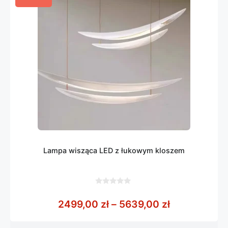
Lampa wisząca LED z łukowym kloszem
0
z
Zakres cen:
2499,00
zł
–
5639,00
zł
5