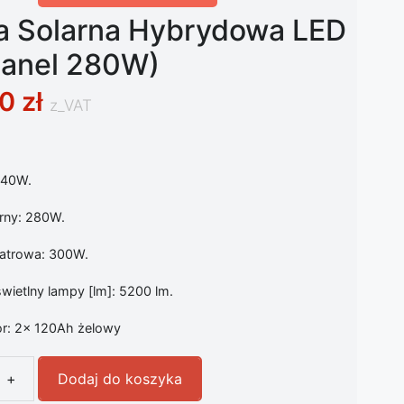
ia Solarna Hybrydowa LED
anel 280W)
00
zł
z_VAT
 40W.
arny: 280W.
iatrowa: 300W.
wietlny lampy [lm]: 5200 lm.
r: 2x 120Ah żelowy
+
Dodaj do koszyka
a Solarna Hybrydowa LED 40W (panel 280W)