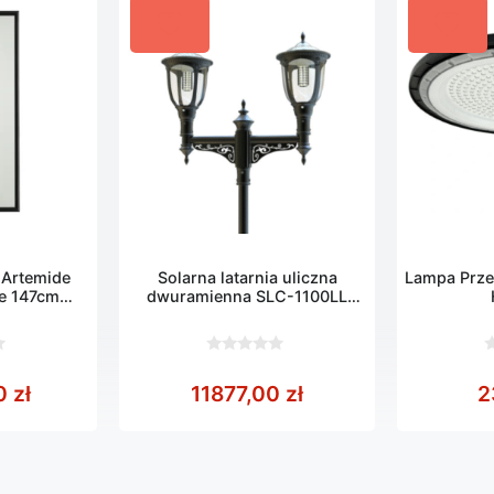
Artemide
Solarna latarnia uliczna
Lampa Prz
e 147cm
dwuramienna SLC-1100LL
zarna
2×12,5W LED
0
0
z
z
0
zł
11877,00
zł
2
5
5