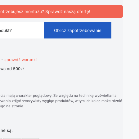
otrzebujesz montażu? Sprawdź naszą ofertę!
odukt?
Oblicz zapotrzebowanie
i
t -
sprawdź warunki
wa od 500zł
cia mają charakter poglądowy. Ze względu na technikę wyświetlania
wania zdjęć rzeczywisty wygląd produktów, w tym ich kolor, może różnić
go na stronie.
ane są: