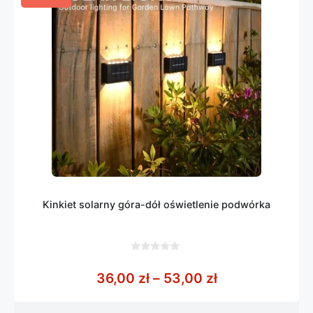
Kinkiet solarny góra-dół oświetlenie podwórka
0
z
Zakres cen: od
36,00
zł
–
53,00
zł
5