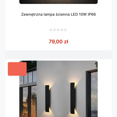
Zewnętrzna lampa ścienna LED 10W IP66
0
z
79,00
zł
5