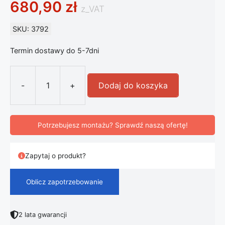
680,90
zł
z_VAT
SKU: 3792
Termin dostawy do 5-7dni
-
+
Dodaj do koszyka
ilość Latarnia Solarna 150W Led + P
Potrzebujesz montażu? Sprawdź naszą ofertę!
Zapytaj o produkt?
Oblicz zapotrzebowanie
2 lata gwarancji