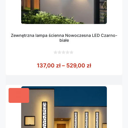
Zewnętrzna lampa ścienna Nowoczesna LED Czarno-
białe
0
z
Zakres cen: o
137,00
zł
–
529,00
zł
5