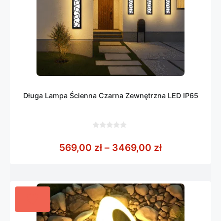
Długa Lampa Ścienna Czarna Zewnętrzna LED IP65
0
z
Zakres cen: 
569,00
zł
–
3469,00
zł
5