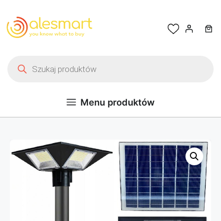
Przejdź do treści
Wyszukiwarka produktów
Menu produktów