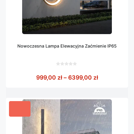
Nowoczesna Lampa Elewacyjna Zaćmienie IP65
0
z
Zakres cen: 
999,00
zł
–
6399,00
zł
5