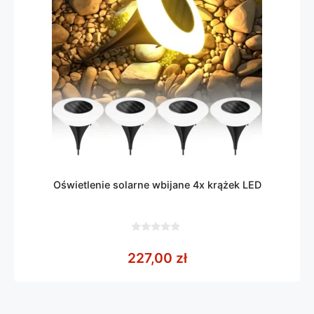
Oświetlenie solarne wbijane 4x krążek LED
0
z
227,00
zł
5