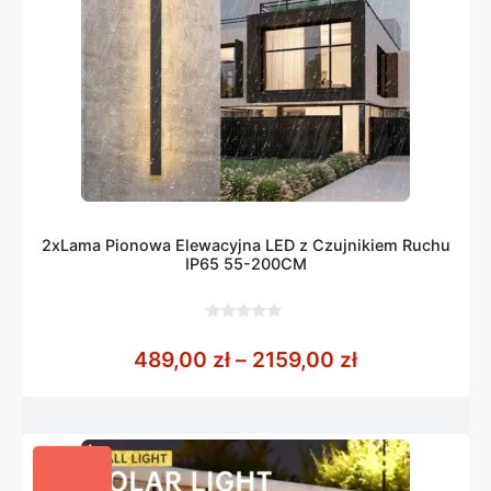
2xLama Pionowa Elewacyjna LED z Czujnikiem Ruchu
IP65 55-200CM
0
z
Zakres cen: 
489,00
zł
–
2159,00
zł
5