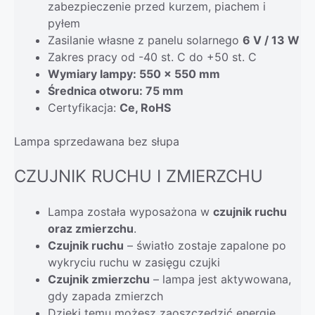
zabezpieczenie przed kurzem, piachem i
pyłem
Zasilanie własne z panelu solarnego
6 V / 13 W
Zakres pracy od -40 st. C do +50 st. C
Wymiary lampy: 550 x 550 mm
Średnica otworu: 75 mm
Certyfikacja:
Ce, RoHS
Lampa sprzedawana bez słupa
CZUJNIK RUCHU I ZMIERZCHU
Lampa została wyposażona w
czujnik ruchu
oraz zmierzchu
.
Czujnik ruchu
– światło zostaje zapalone po
wykryciu ruchu w zasięgu czujki
Czujnik zmierzchu
– lampa jest aktywowana,
gdy zapada zmierzch
Dzięki temu możesz zaoszczędzić energię