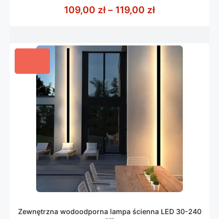
z
Zakres cen: od
109,00
zł
–
119,00
zł
5
Zewnętrzna wodoodporna lampa ścienna LED 30-240