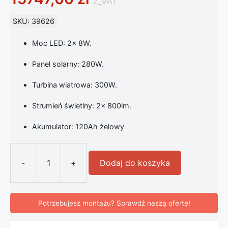
z_VAT
SKU: 39626
Moc LED: 2x 8W.
Panel solarny: 280W.
Turbina wiatrowa: 300W.
Strumień świetlny: 2x 800lm.
Akumulator: 120Ah żelowy
-
+
Dodaj do koszyka
ilość Latarnia Hybrydowa Park LED
Potrzebujesz montażu? Sprawdź naszą ofertę!