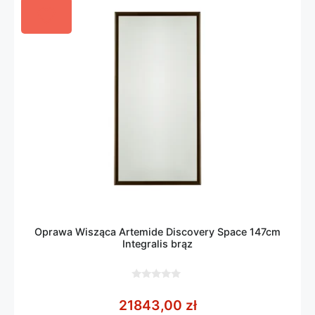
Oprawa Wisząca Artemide Discovery Space 147cm
Integralis brąz
0
z
21843,00
zł
5