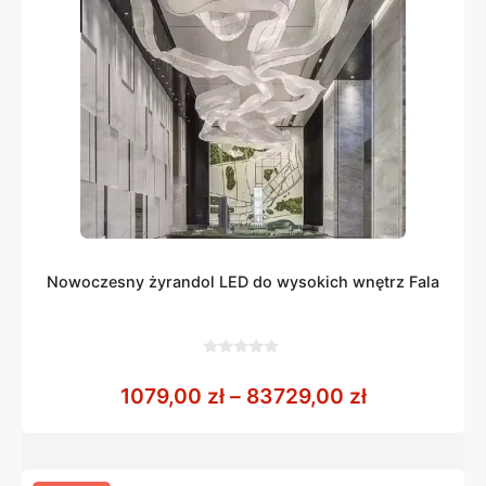
Nowoczesny żyrandol LED do wysokich wnętrz Fala
0
z
Zakres cen:
1079,00
zł
–
83729,00
zł
5