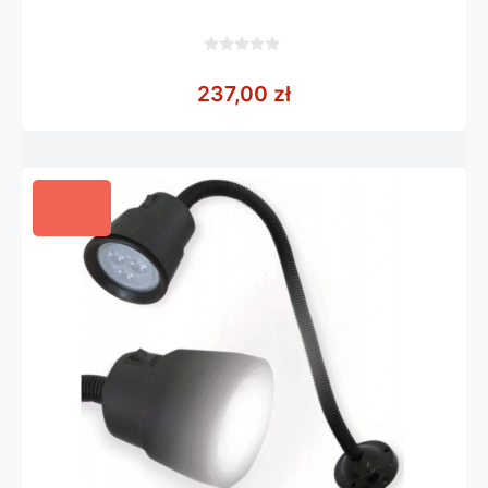
0
z
237,00
zł
5