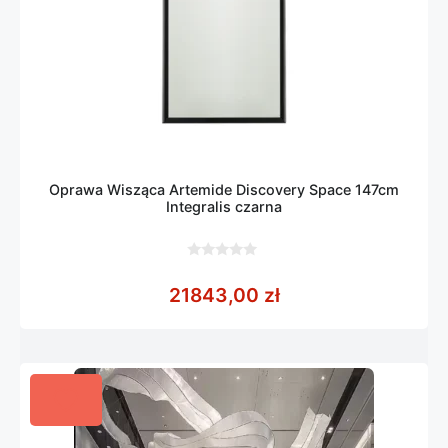
Oprawa Wisząca Artemide Discovery Space 147cm
Integralis czarna
0
z
21843,00
zł
5