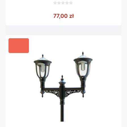
0
z
77,00
zł
5