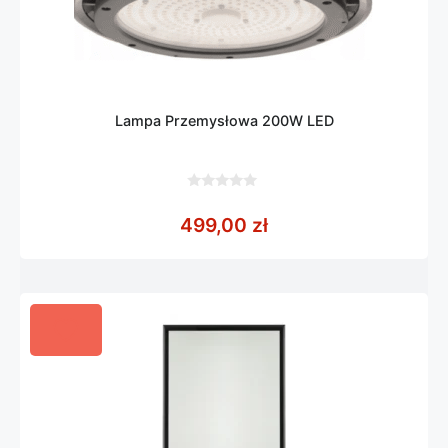
Lampa Przemysłowa 200W LED
0
z
499,00
zł
5