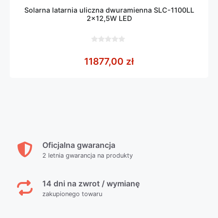
Solarna latarnia uliczna dwuramienna SLC-1100LL
2×12,5W LED
0
z
11877,00
zł
5
Oficjalna gwarancja
2 letnia gwarancja na produkty
14 dni na zwrot / wymianę
zakupionego towaru