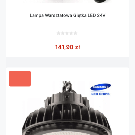
Lampa Warsztatowa Giętka LED 24V
0
z
141,90
zł
5