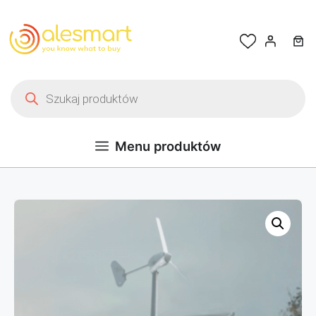
Przejdź do treści
Wyszukiwarka produktów
Menu produktów