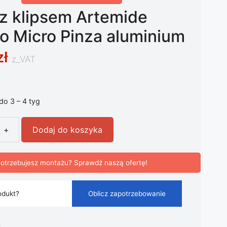
z klipsem Artemide
o Micro Pinza aluminium
zł
z_VAT
 do 3 – 4 tyg
+
Dodaj do koszyka
 klipsem Artemide Tolomeo Micro Pinza aluminium
otrzebujesz montażu? Sprawdź naszą ofertę!
odukt?
Oblicz zapotrzebowanie
i