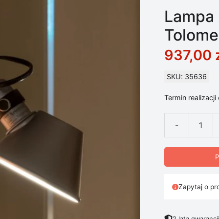
Lampa 
Tolome
937,00
SKU: 35636
Termin realizacji
-
ilość Lampa z
P
Zapytaj o pr
2 lata gwarancj