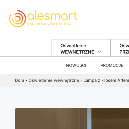
Przejdź do treści
Oświetlenie
Oświ
WEWNĘTRZNE
PR
NOWOŚCI
PROMOCJE
Dom
-
Oświetlenie wewnętrzne
-
Lampa z klipsem Artem