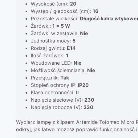
Wysokość (cm):
20
Występ / głębokość (cm):
16
Pozostałe wielkości:
Długość kabla wtykowe
Żarówki:
1 x 5 W
Żarówki w zestawie:
Nie
Jednostka mocy:
5
Rodzaj gwintu:
E14
Ilość żarówek:
1
Wbudowane LED:
Nie
Możliwość ściemniania:
Nie
Przełącznik:
Tak
Stopień ochrony IP:
IP20
Klasa ochronności:
II
Napięcie sieciowe (V):
230
Napięcie robocze (V):
230
Wybierz lampę z klipsem Artemide Tolomeo Micro P
odkryj, jak łatwo możesz poprawić funkcjonalność 