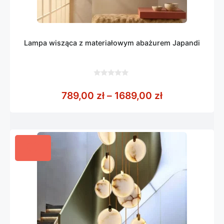
Lampa wisząca z materiałowym abażurem Japandi
0
z
Zakres cen: o
789,00
zł
–
1689,00
zł
5