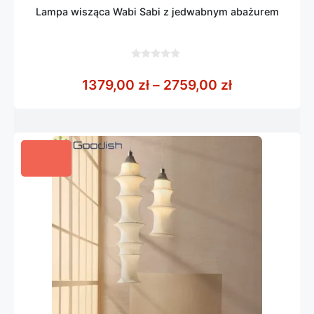
Lampa wisząca Wabi Sabi z jedwabnym abażurem
0
z
Zakres cen: 
1379,00
zł
–
2759,00
zł
5