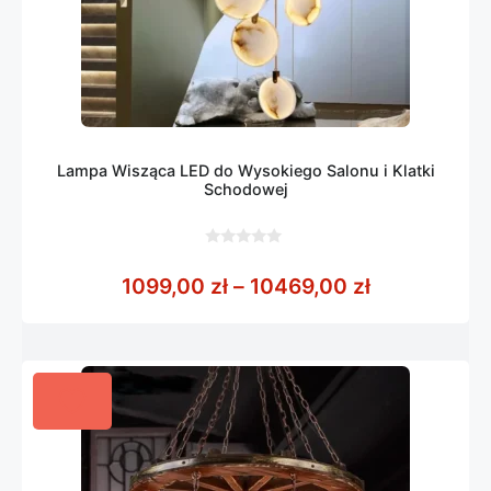
Lampa Wisząca LED do Wysokiego Salonu i Klatki
Schodowej
0
z
Zakres cen:
1099,00
zł
–
10469,00
zł
5