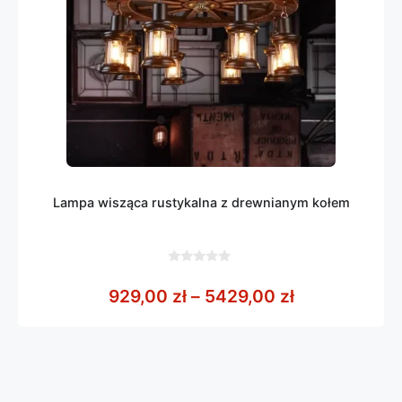
Lampa wisząca rustykalna z drewnianym kołem
0
z
Zakres cen: 
929,00
zł
–
5429,00
zł
5