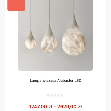
Lampa wisząca Alabaster LED
0
z
Zakres cen: 
1747,00
zł
–
2629,00
zł
5