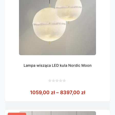
Lampa wisząca LED kula Nordic Moon
0
z
Zakres cen: 
1059,00
zł
–
8397,00
zł
5