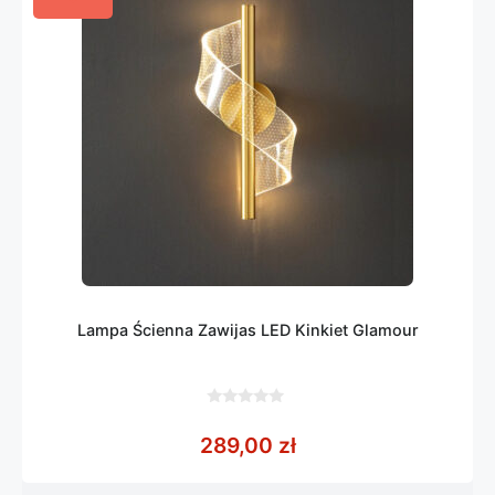
Lampa Ścienna Zawijas LED Kinkiet Glamour
0
z
289,00
zł
5