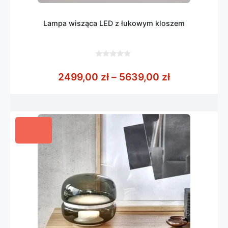
Lampa wisząca LED z łukowym kloszem
0
z
Zakres cen:
2499,00
zł
–
5639,00
zł
5