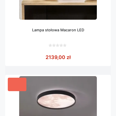
Lampa stołowa Macaron LED
0
z
2139,00
zł
5