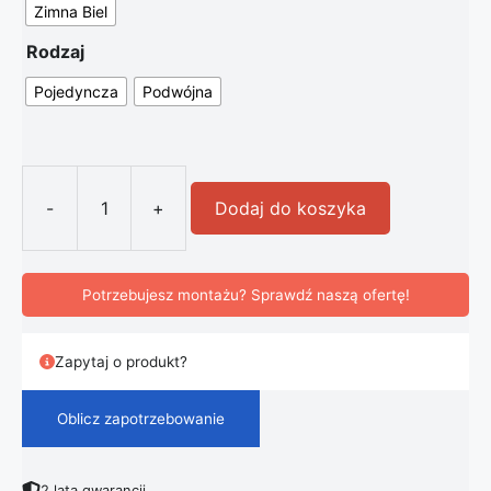
Zimna Biel
Rodzaj
Pojedyncza
Podwójna
-
+
Dodaj do koszyka
ilość Lampa Wisząca Zawijas LED G
Potrzebujesz montażu? Sprawdź naszą ofertę!
Zapytaj o produkt?
Oblicz zapotrzebowanie
2 lata gwarancji