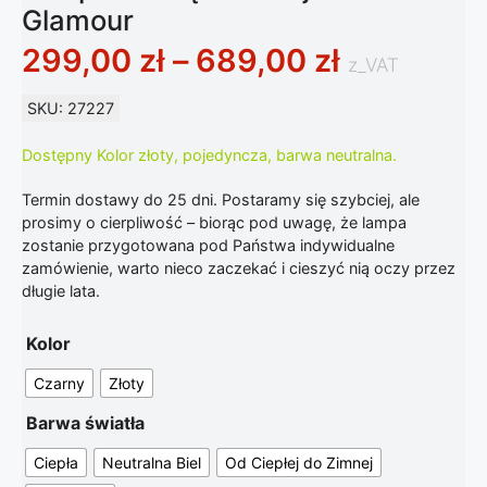
Glamour
Zakres ce
299,00
zł
–
689,00
zł
z_VAT
SKU: 27227
Dostępny Kolor złoty, pojedyncza, barwa neutralna.
Termin dostawy do 25 dni. Postaramy się szybciej, ale
prosimy o cierpliwość – biorąc pod uwagę, że lampa
zostanie przygotowana pod Państwa indywidualne
zamówienie, warto nieco zaczekać i cieszyć nią oczy przez
długie lata.
Kolor
Czarny
Złoty
Barwa światła
Ciepła
Neutralna Biel
Od Ciepłej do Zimnej