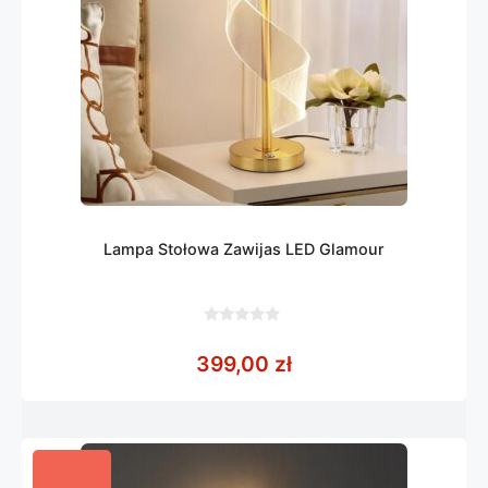
Lampa Stołowa Zawijas LED Glamour
0
z
399,00
zł
5