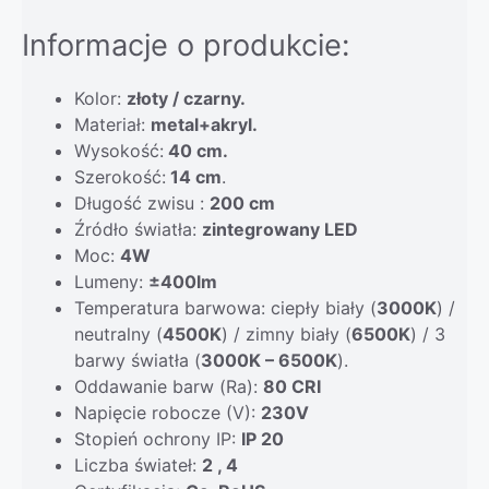
Informacje o produkcie:
Kolor:
złoty / czarny.
Materiał:
metal+akryl.
Wysokość:
40 cm.
Szerokość:
14 cm
.
Długość zwisu :
200 cm
Źródło światła:
zintegrowany LED
Moc:
4W
Lumeny:
±400lm
Temperatura barwowa: ciepły biały (
3000K
) /
neutralny (
4500K
) / zimny biały (
6500K
) / 3
barwy światła (
3000K – 6500K
).
Oddawanie barw (Ra):
80 CRI
Napięcie robocze (V):
230V
Stopień ochrony IP:
IP 20
Liczba świateł:
2 , 4