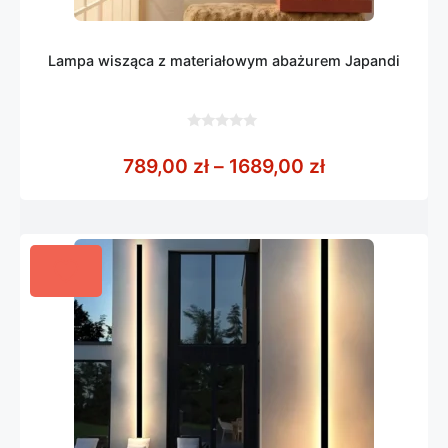
Lampa wisząca z materiałowym abażurem Japandi
0
z
Zakres cen: o
789,00
zł
–
1689,00
zł
5