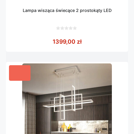
Lampa wisząca świecące 2 prostokąty LED
0
z
1399,00
zł
5