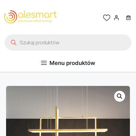
Przejdź do treści
Wyszukiwarka produktów
Menu produktów