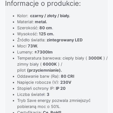
Informacje o produkcie
:
Kolor:
czarny / złoty / biały.
Materiał:
metal.
Szerokość:
80 cm
.
Wysokość:
125 cm.
Źródło światła:
zintegrowany LED
Moc
: 73W.
Lumeny:
±7300lm
Temperatura barwowa: ciepły biały (
3000K
) /
zimny biały (
6000K
) /
pilot
(przyciemnianie).
Oddawanie barw (Ra):
80 CRI
Napięcie robocze (V):
230V
Stopień ochrony IP:
IP 20
Liczba świateł:
3
Tryb Save energy pozwala zmniejszyć
pobieraną moc o 50%.
Certyfikacja:
Ce, RoHS