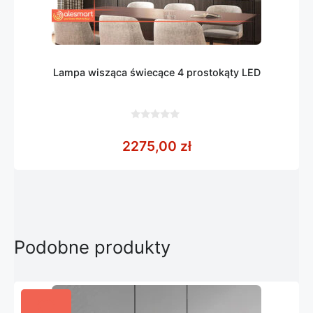
Lampa wisząca świecące 4 prostokąty LED
0
z
2275,00
zł
5
Podobne produkty