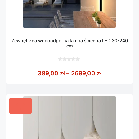
Zewnętrzna wodoodporna lampa ścienna LED 30-240
cm
0
z
Zakres cen: 
389,00
zł
–
2699,00
zł
5