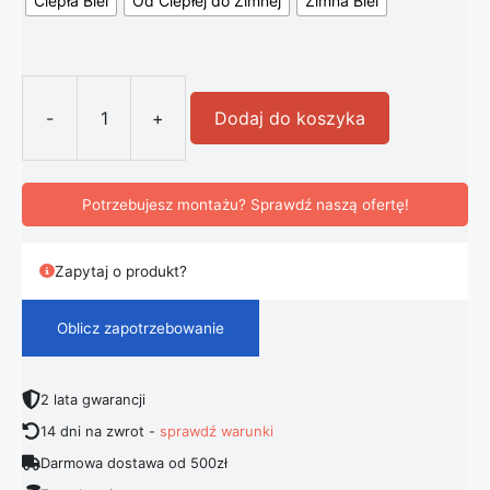
Ciepła Biel
Od Ciepłej do Zimnej
Zimna Biel
-
+
Dodaj do koszyka
ilość Lampa wisząca świecące 3 pr
Potrzebujesz montażu? Sprawdź naszą ofertę!
Zapytaj o produkt?
Oblicz zapotrzebowanie
2 lata gwarancji
14 dni na zwrot -
sprawdź warunki
Darmowa dostawa od 500zł