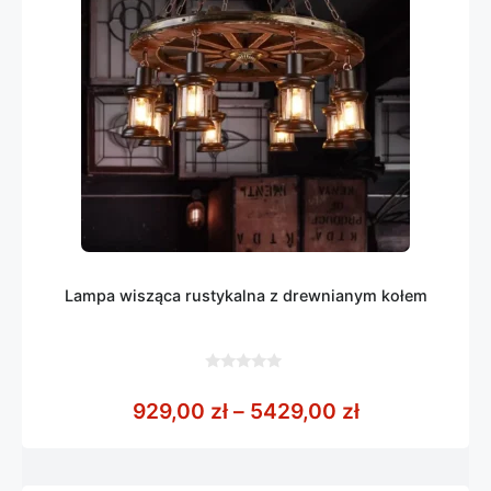
Lampa wisząca rustykalna z drewnianym kołem
0
z
Zakres cen: 
929,00
zł
–
5429,00
zł
5