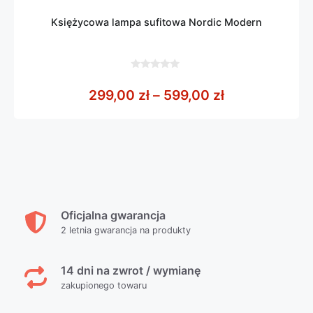
Księżycowa lampa sufitowa Nordic Modern
0
z
Zakres cen: o
299,00
zł
–
599,00
zł
5
Oficjalna gwarancja
2 letnia gwarancja na produkty
14 dni na zwrot / wymianę
zakupionego towaru