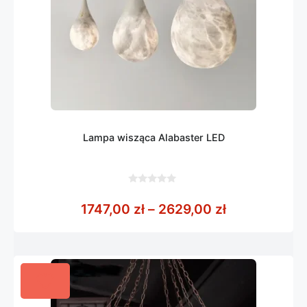
Lampa wisząca Alabaster LED
0
z
Zakres cen: 
1747,00
zł
–
2629,00
zł
5