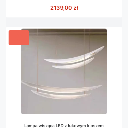
0
z
2139,00
zł
5
Lampa wisząca LED z łukowym kloszem