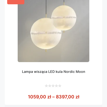
Lampa wisząca LED kula Nordic Moon
0
z
Zakres cen: 
1059,00
zł
–
8397,00
zł
5