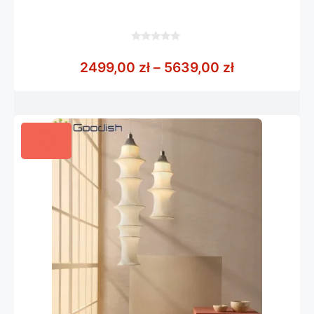
0
z
Zakres cen:
2499,00
zł
–
5639,00
zł
5