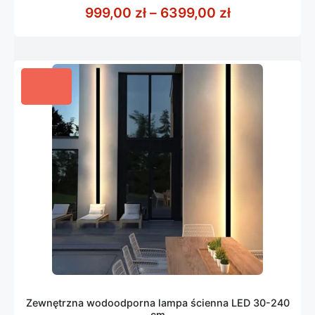
z
Zakres cen: 
999,00
zł
–
6399,00
zł
5
Zewnętrzna wodoodporna lampa ścienna LED 30-240
cm