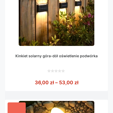
Kinkiet solarny góra-dół oświetlenie podwórka
0
z
Zakres cen: od
36,00
zł
–
53,00
zł
5