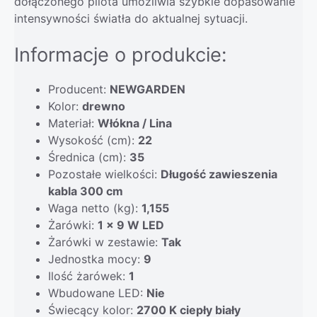
dołączonego pilota umożliwia szybkie dopasowanie
intensywności światła do aktualnej sytuacji.
Informacje o produkcie:
Producent:
NEWGARDEN
Kolor:
drewno
Materiał:
Włókna / Lina
Wysokość (cm):
22
Średnica (cm):
35
Pozostałe wielkości:
Długość zawieszenia
kabla 300 cm
Waga netto (kg):
1,155
Żarówki:
1 x 9 W LED
Żarówki w zestawie:
Tak
Jednostka mocy:
9
Ilość żarówek:
1
Wbudowane LED:
Nie
Świecący kolor:
2700 K ciepły biały