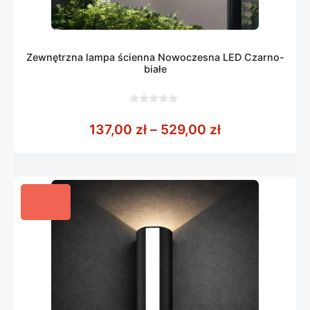
Zewnętrzna lampa ścienna Nowoczesna LED Czarno-
białe
0
z
Zakres cen: o
137,00
zł
–
529,00
zł
5