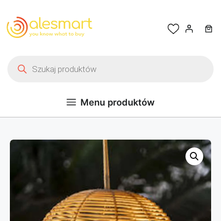
Przejdź do treści
Wyszukiwarka produktów
Menu produktów