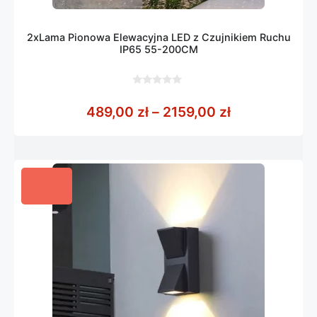
2xLama Pionowa Elewacyjna LED z Czujnikiem Ruchu
IP65 55-200CM
0
z
Zakres cen: 
489,00
zł
–
2159,00
zł
5