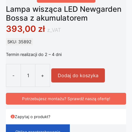
Lampa wisząca LED Newgarden
Bossa z akumulatorem
393,00
zł
z_VAT
SKU: 35892
Termin realizacji do 2 – 4 dni
-
+
Dodaj do koszyka
ilość Lampa wisząca LED Newgarde
Potrzebujesz montażu? Sprawdź naszą ofertę!
Zapytaj o produkt?
Oblicz zapotrzebowanie