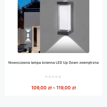
Nowoczesna lampa ścienna LED Up Down zewnętrzna
0
z
Zakres cen: od
109,00
zł
–
119,00
zł
5