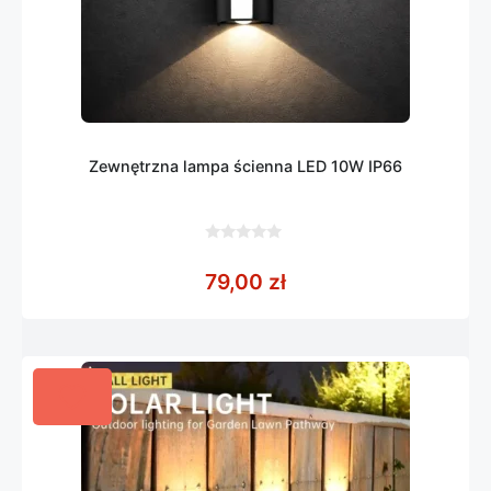
Zewnętrzna lampa ścienna LED 10W IP66
0
z
79,00
zł
5