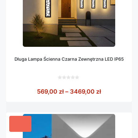
Długa Lampa Ścienna Czarna Zewnętrzna LED IP65
0
z
Zakres cen: 
569,00
zł
–
3469,00
zł
5