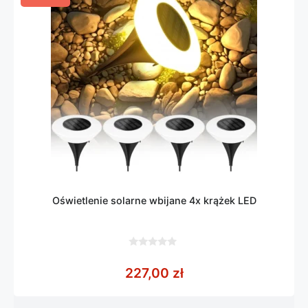
Oświetlenie solarne wbijane 4x krążek LED
0
z
227,00
zł
5