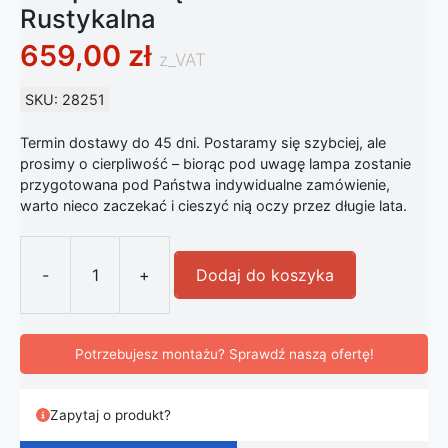
Rustykalna
659,00
zł
z_VAT
SKU: 28251
Termin dostawy do 45 dni. Postaramy się szybciej, ale
prosimy o cierpliwość – biorąc pod uwagę lampa zostanie
przygotowana pod Państwa indywidualne zamówienie,
warto nieco zaczekać i cieszyć nią oczy przez długie lata.
-
+
Dodaj do koszyka
ilość Lampa Wisząca Jutowa Globe 
Potrzebujesz montażu? Sprawdź naszą ofertę!
Zapytaj o produkt?