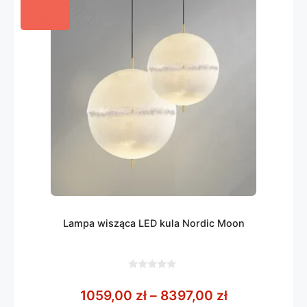
Lampa wisząca LED kula Nordic Moon
0
z
Zakres cen: 
1059,00
zł
–
8397,00
zł
5