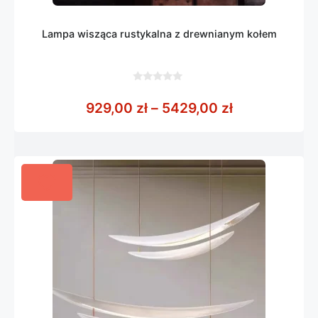
Lampa wisząca rustykalna z drewnianym kołem
0
z
Zakres cen: 
929,00
zł
–
5429,00
zł
5