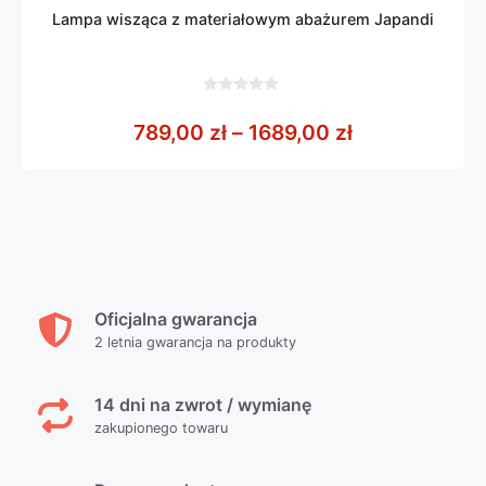
Lampa wisząca z materiałowym abażurem Japandi
0
z
Zakres cen: o
789,00
zł
–
1689,00
zł
5
Oficjalna gwarancja
2 letnia gwarancja na produkty
14 dni na zwrot / wymianę
zakupionego towaru