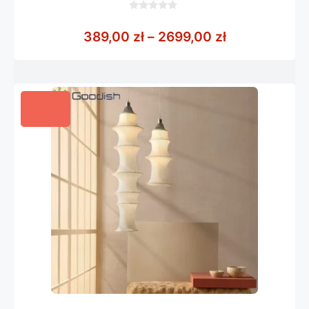
0
z
Zakres cen: 
389,00
zł
–
2699,00
zł
5