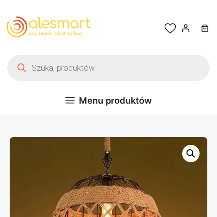
Przejdź do treści
Wyszukiwarka produktów
Menu produktów