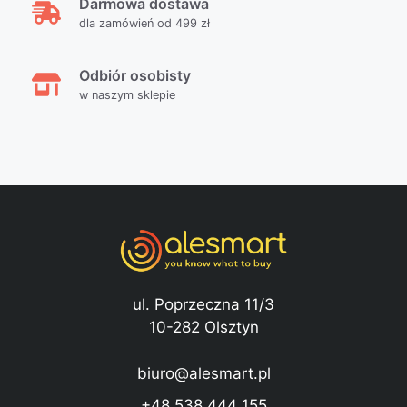
Darmowa dostawa
dla zamówień od 499 zł
Odbiór osobisty
w naszym sklepie
ul. Poprzeczna 11/3
10-282 Olsztyn
biuro@alesmart.pl
+48 538 444 155