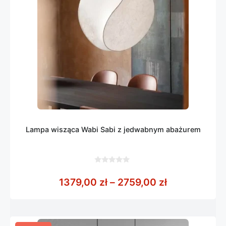
Lampa wisząca Wabi Sabi z jedwabnym abażurem
0
z
Zakres cen: 
1379,00
zł
–
2759,00
zł
5