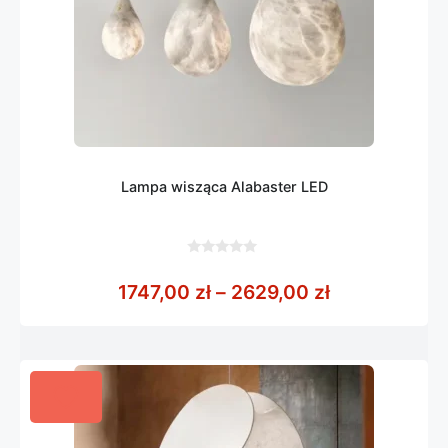
Lampa wisząca Alabaster LED
0
z
Zakres cen: 
1747,00
zł
–
2629,00
zł
5