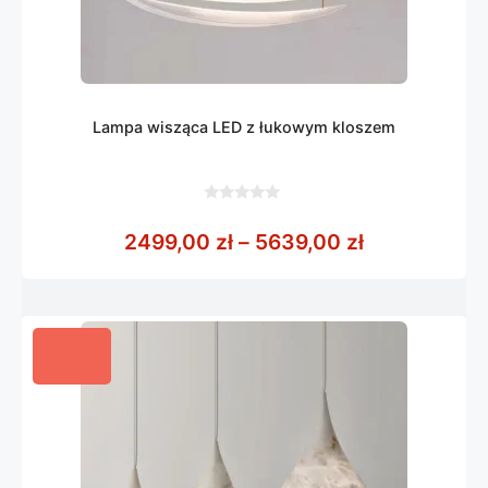
Lampa wisząca LED z łukowym kloszem
0
z
Zakres cen:
2499,00
zł
–
5639,00
zł
5