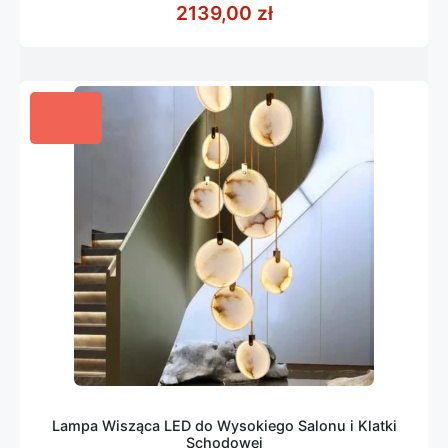
2139,00
zł
5
Lampa Wisząca LED do Wysokiego Salonu i Klatki
Schodowej