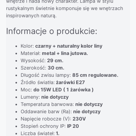
wnętrze i nada nowy charakter. Lampa w stylu
rustykalnym świetnie komponuje się we wnętrzach
inspirowanych naturą.
Informacje o produkcie:
Kolor:
czarny + naturalny kolor liny
Materiał:
metal + lina jutowa.
Wysokość:
29 cm.
Szerokość:
30 cm.
Długość zwisu lampy:
85 cm regulowane.
Źródło światła:
żarówki E27
Moc:
do 15W LED ( 1 żarówka )
Lumeny:
nie dotyczy
Temperatura barwowa:
nie dotyczy
Oddawanie barw (Ra):
nie dotyczy
Napięcie robocze (V):
230V
Stopień ochrony IP:
IP 20
Liczba świateł:
1.