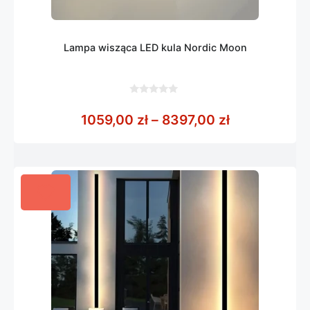
Lampa wisząca LED kula Nordic Moon
0
z
Zakres cen: 
1059,00
zł
–
8397,00
zł
5