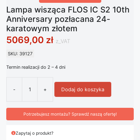
Lampa wisząca FLOS IC S2 10th
Anniversary pozłacana 24-
karatowym złotem
5069,00
zł
z_VAT
SKU: 39127
Termin realizacji do 2 – 4 dni
-
+
Dodaj do koszyka
ilość Lampa wisząca FLOS IC S2 10
Potrzebujesz montażu? Sprawdź naszą ofertę!
Zapytaj o produkt?