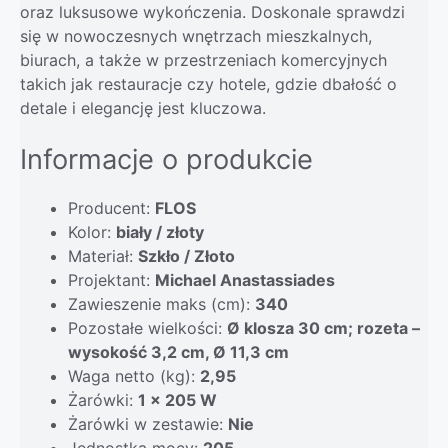
oraz luksusowe wykończenia. Doskonale sprawdzi
się w nowoczesnych wnętrzach mieszkalnych,
biurach, a także w przestrzeniach komercyjnych
takich jak restauracje czy hotele, gdzie dbałość o
detale i elegancję jest kluczowa.
Informacje o produkcie
Producent:
FLOS
Kolor:
biały / złoty
Materiał:
Szkło / Złoto
Projektant:
Michael Anastassiades
Zawieszenie maks (cm):
340
Pozostałe wielkości:
Ø klosza 30 cm; rozeta –
wysokość 3,2 cm, Ø 11,3 cm
Waga netto (kg):
2,95
Żarówki:
1 x 205 W
Żarówki w zestawie:
Nie
Jednostka mocy:
205