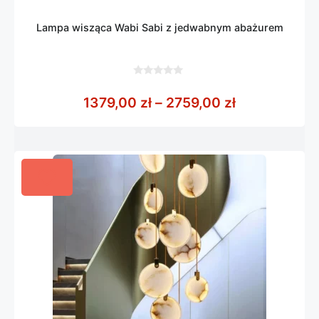
Lampa wisząca Wabi Sabi z jedwabnym abażurem
0
z
Zakres cen: 
1379,00
zł
–
2759,00
zł
5