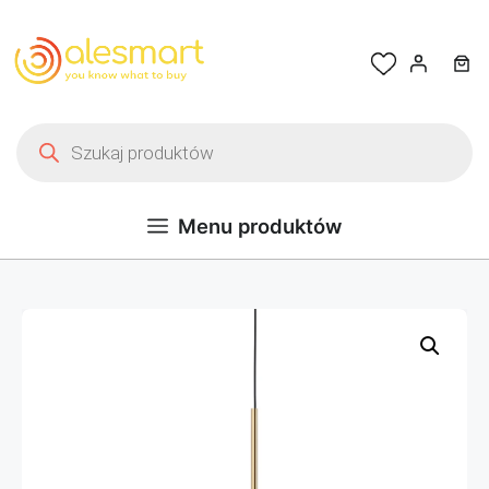
Przejdź do treści
Wyszukiwarka produktów
Menu produktów