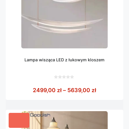
Lampa wisząca LED z łukowym kloszem
0
z
Zakres cen:
2499,00
zł
–
5639,00
zł
5