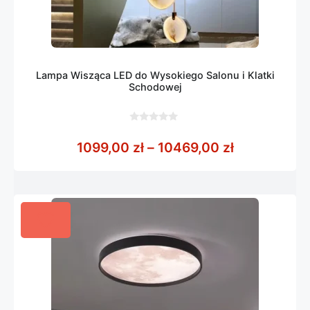
Lampa Wisząca LED do Wysokiego Salonu i Klatki
Schodowej
0
z
Zakres cen:
1099,00
zł
–
10469,00
zł
5