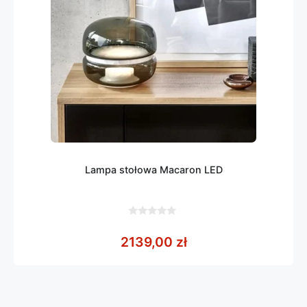
Lampa stołowa Macaron LED
0
z
2139,00
zł
5