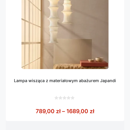
Lampa wisząca z materiałowym abażurem Japandi
0
z
Zakres cen: o
789,00
zł
–
1689,00
zł
5