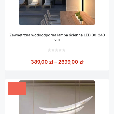
Zewnętrzna wodoodporna lampa ścienna LED 30-240
cm
0
z
Zakres cen: 
389,00
zł
–
2699,00
zł
5