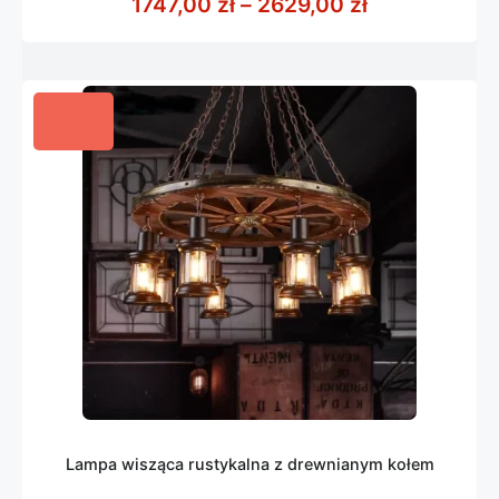
Zakres cen: 
1747,00
zł
–
2629,00
zł
5
Lampa wisząca rustykalna z drewnianym kołem