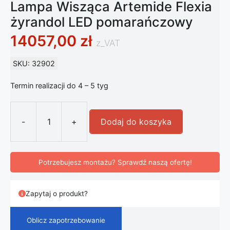
Lampa Wisząca Artemide Flexia
żyrandol LED pomarańczowy
14057,00
zł
z_VAT
SKU: 32902
Termin realizacji do 4 – 5 tyg
-
+
Dodaj do koszyka
ilość Lampa Wisząca Artemide Flex
Potrzebujesz montażu? Sprawdź naszą ofertę!
Zapytaj o produkt?
Oblicz zapotrzebowanie