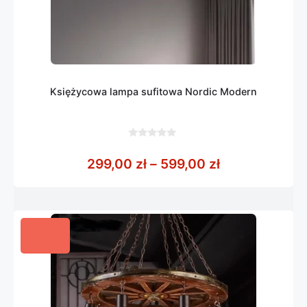
Księżycowa lampa sufitowa Nordic Modern
0
z
Zakres cen: o
299,00
zł
–
599,00
zł
5