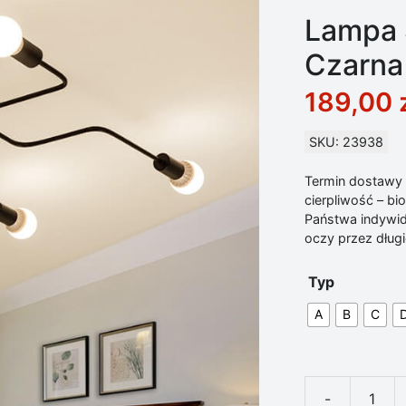
Lampa 
Czarna
189,00
SKU: 23938
Termin dostawy d
cierpliwość – b
Państwa indywid
oczy przez długie
Typ
A
B
C
-