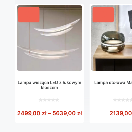
Lampa wisząca LED z łukowym
Lampa stołowa M
kloszem
0
0
z
z
Zakres cen: od 24
2499,00
zł
–
5639,00
zł
2139,0
5
5