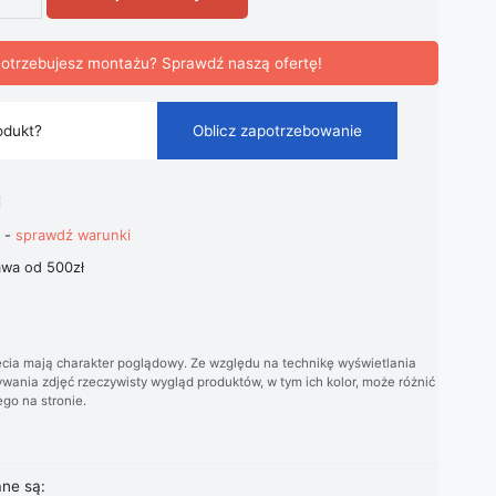
ufitowa Vector Art Deco Czarna
otrzebujesz montażu? Sprawdź naszą ofertę!
odukt?
Oblicz zapotrzebowanie
i
t -
sprawdź warunki
wa od 500zł
cia mają charakter poglądowy. Ze względu na technikę wyświetlania
wania zdjęć rzeczywisty wygląd produktów, w tym ich kolor, może różnić
go na stronie.
ane są: