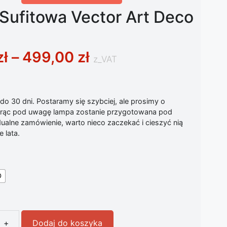
Sufitowa Vector Art Deco
Zakres cen: od 189,
zł
–
499,00
zł
z_VAT
o 30 dni. Postaramy się szybciej, ale prosimy o
iorąc pod uwagę lampa zostanie przygotowana pod
ualne zamówienie, warto nieco zaczekać i cieszyć nią
 lata.
D
+
Dodaj do koszyka