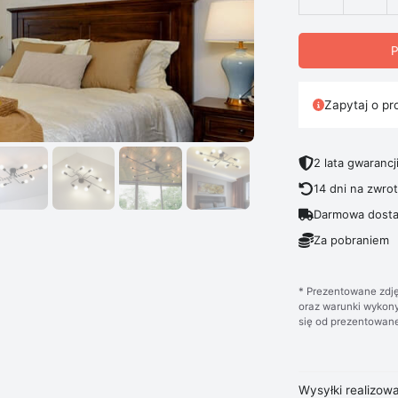
ilość Lampa S
P
Zapytaj o pr
2 lata gwarancj
14 dni na zwro
Darmowa dosta
Za pobraniem
* Prezentowane zdję
oraz warunki wykony
się od prezentowane
Wysyłki realizow