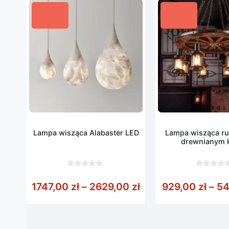
Lampa wisząca Alabaster LED
Lampa wisząca ru
drewnianym 
0
0
z
z
Zakres cen: od 174
1747,00
zł
–
2629,00
zł
929,00
zł
–
54
5
5