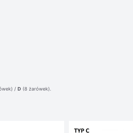
ówek) /
D
(8 żarówek).