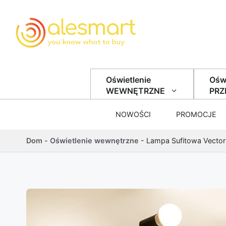
Przejdź do treści
Oświetlenie
Oświ
WEWNĘTRZNE
PR
NOWOŚCI
PROMOCJE
Dom
-
Oświetlenie wewnętrzne
-
Lampa Sufitowa Vector