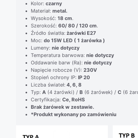
Kolor:
czarny
Materiał:
metal.
Wysokość:
18
cm
.
Szerokość:
60/ 80 / 120 cm
.
Źródło światła:
żarówki E27
Moc:
do 15W LED ( 1 żarówka )
Lumeny:
nie dotyczy
Temperatura barwowa:
nie dotyczy
Oddawanie barw (Ra):
nie dotyczy
Napięcie robocze (V):
230V
Stopień ochrony IP:
IP 20
Liczba świateł:
4, 6, 8
Typ:
A
(4 żarówki) /
B
(6 żarówek) /
C
(6 żar
Certyfikacja:
Ce, RoHS
Brak żarówek w zestawie.
*Produkt wykonany po zamówieniu