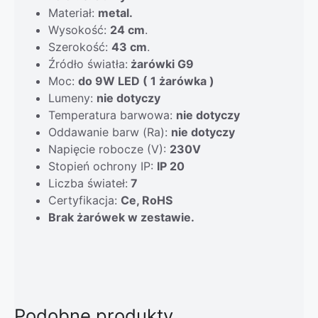
Materiał:
metal.
Wysokość:
24 cm
.
Szerokość:
43 cm
.
Źródło światła:
żarówki G9
Moc:
do 9W LED ( 1 żarówka )
Lumeny:
nie dotyczy
Temperatura barwowa:
nie dotyczy
Oddawanie barw (Ra):
nie dotyczy
Napięcie robocze (V):
230V
Stopień ochrony IP:
IP 20
Liczba świateł:
7
Certyfikacja:
Ce, RoHS
Brak żarówek w zestawie.
Podobne produkty