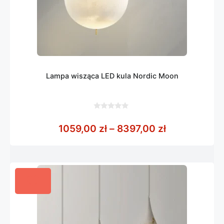
Lampa wisząca LED kula Nordic Moon
0
z
Zakres cen: 
1059,00
zł
–
8397,00
zł
5