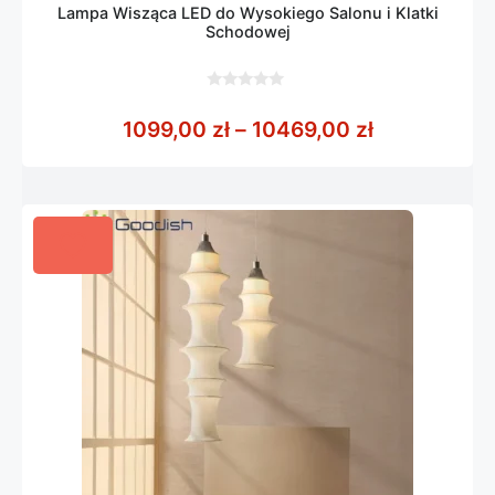
Lampa Wisząca LED do Wysokiego Salonu i Klatki
Schodowej
0
z
Zakres cen:
1099,00
zł
–
10469,00
zł
5