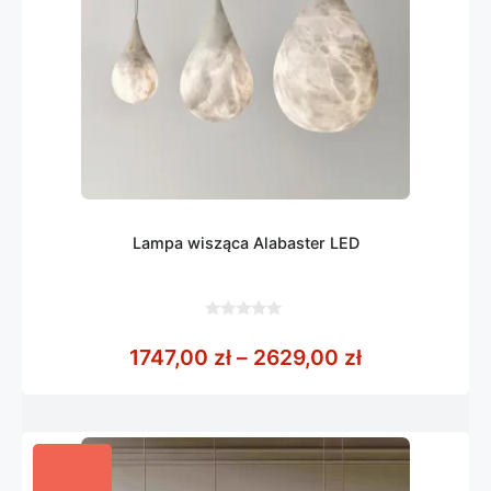
Lampa wisząca Alabaster LED
0
z
Zakres cen: 
1747,00
zł
–
2629,00
zł
5