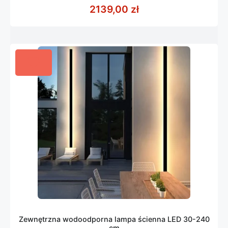
z
2139,00
zł
5
Zewnętrzna wodoodporna lampa ścienna LED 30-240
cm