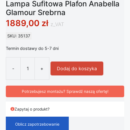
Lampa Sufitowa Plafon Anabella
Glamour Srebrna
1889,00
zł
z_VAT
SKU: 35137
Termin dostawy do 5-7 dni
-
+
Dodaj do koszyka
ilość Lampa Sufitowa Plafon Anabel
Potrzebujesz montażu? Sprawdź naszą ofertę!
Zapytaj o produkt?
Oblicz zapotrzebowanie