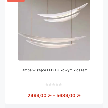
Lampa wisząca LED z łukowym kloszem
0
z
Zakres cen:
2499,00
zł
–
5639,00
zł
5