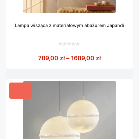
Lampa wisząca z materiałowym abażurem Japandi
0
z
Zakres cen: o
789,00
zł
–
1689,00
zł
5