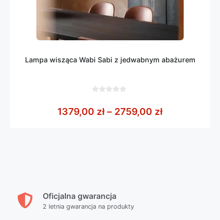
Lampa wisząca Wabi Sabi z jedwabnym abażurem
0
z
Zakres cen: 
1379,00
zł
–
2759,00
zł
5
Oficjalna gwarancja
2 letnia gwarancja na produkty