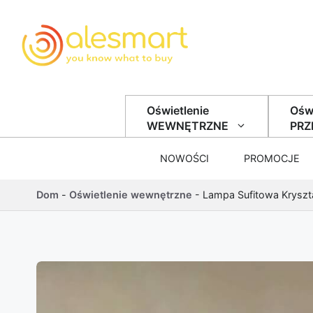
Przejdź do treści
Oświetlenie
Oświ
WEWNĘTRZNE
PR
NOWOŚCI
PROMOCJE
Dom
-
Oświetlenie wewnętrzne
-
Lampa Sufitowa Krysz