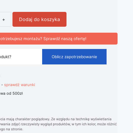
+
Dodaj do koszyka
ufitowa Kryształowy Wir LED Nowoczesna
otrzebujesz montażu? Sprawdź naszą ofertę!
odukt?
Oblicz zapotrzebowanie
i
t -
sprawdź warunki
wa od 500zł
cia mają charakter poglądowy. Ze względu na technikę wyświetlania
wania zdjęć rzeczywisty wygląd produktów, w tym ich kolor, może różnić
go na stronie.