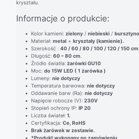
kryształu.
Informacje o produkcie:
Kolor kamieni:
zielony
/
niebieski
/
bursztyn
Materiał:
metal
+
kryształy (kamienie).
Szerokość :
40 / 60 / 80 / 100 / 120 / 150 cm
Długość:
60 – 80 cm
.
Źródło światła:
żarówki GU10
Moc:
do 15W LED ( 1 żarówka )
Lumeny:
nie dotyczy
Temperatura barwowa:
nie dotyczy
Oddawanie barw (Ra):
nie dotyczy
Napięcie robocze (V):
230V
Stopień ochrony IP:
IP 20
Liczba świateł:
1.
Certyfikacja:
Ce, RoHS
Brak żarówek w zestawie.
*Produkt wykonany po zamówieniu