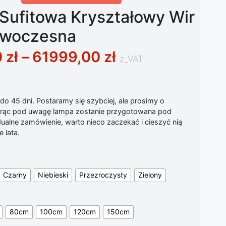
Sufitowa Kryształowy Wir
owoczesna
Zakres cen: od 
0
zł
–
61999,00
zł
z_VAT
o 45 dni. Postaramy się szybciej, ale prosimy o
iorąc pod uwagę lampa zostanie przygotowana pod
ualne zamówienie, warto nieco zaczekać i cieszyć nią
 lata.
Czarny
Niebieski
Przezroczysty
Zielony
80cm
100cm
120cm
150cm