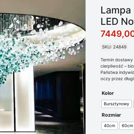
Lampa 
LED N
7449,0
SKU: 24849
Termin dostawy d
cierpliwość – b
Państwa indywid
oczy przez długie
Kolor
Bursztynowy
Rozmiar
40cm
60cm