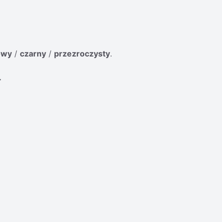
owy
/
czarny
/
przezroczysty
.
.