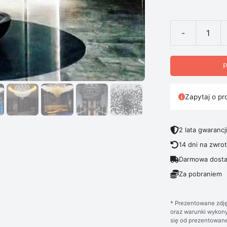
-
ilość Lampa S
P
Zapytaj o pr
2 lata gwarancj
14 dni na zwro
Darmowa dosta
Za pobraniem
* Prezentowane zdję
oraz warunki wykony
się od prezentowane