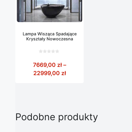
Lampa Wisząca Spadające
Kryształy Nowoczesna
0
z
7669,00
zł
–
5
Zakres cen: od 7669,00 
22999,00
zł
Podobne produkty