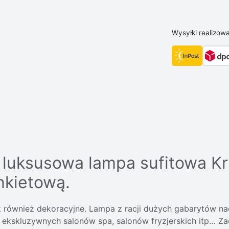
Wysyłki realizow
luksusowa lampa sufitowa Kr
nkietową.
jak również dekoracyjne. Lampa z racji dużych gabarytów n
li, ekskluzywnych salonów spa, salonów fryzjerskich itp… 