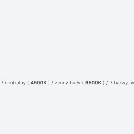
 / neutralny (
4500K
) / zimny biały (
6500K
) / 3 barwy św