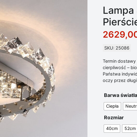
Lampa 
Pierści
2629,0
SKU: 25086
Termin dostawy d
cierpliwość – b
Państwa indywid
oczy przez długie
Barwa światł
Ciepła
Neutr
Rozmiar
40cm
52cm