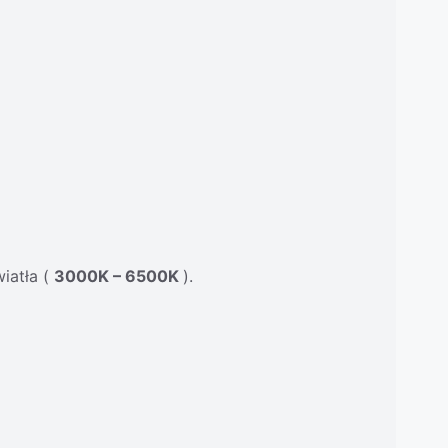
iatła (
3000K – 6500K
).