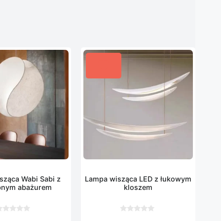
sząca Wabi Sabi z
Lampa wisząca LED z łukowym
bnym abażurem
kloszem
0