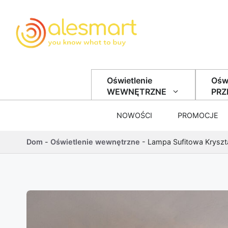
Przejdź do treści
Oświetlenie
Oświ
WEWNĘTRZNE
PR
NOWOŚCI
PROMOCJE
Dom
-
Oświetlenie wewnętrzne
-
Lampa Sufitowa Kryszt