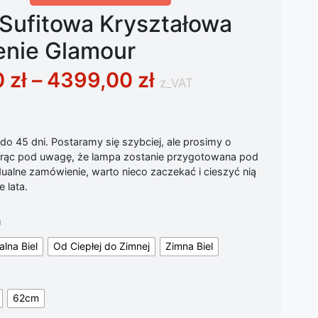
Sufitowa Kryształowa
enie Glamour
Zakres cen: od 2
0
zł
–
4399,00
zł
z_VAT
o 45 dni. Postaramy się szybciej, ale prosimy o
iorąc pod uwagę, że lampa zostanie przygotowana pod
ualne zamówienie, warto nieco zaczekać i cieszyć nią
 lata.
a
alna Biel
Od Ciepłej do Zimnej
Zimna Biel
62cm