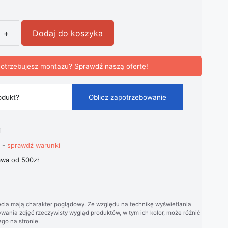
+
Dodaj do koszyka
fitowa Kryształowa Pierścienie Glamour
otrzebujesz montażu? Sprawdź naszą ofertę!
odukt?
Oblicz zapotrzebowanie
i
t -
sprawdź warunki
wa od 500zł
cia mają charakter poglądowy. Ze względu na technikę wyświetlania
wania zdjęć rzeczywisty wygląd produktów, w tym ich kolor, może różnić
go na stronie.