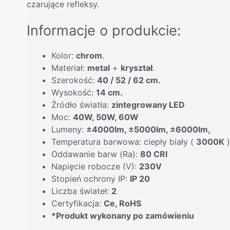
czarujące refleksy.
Informacje o produkcie:
Kolor:
chrom
.
Materiał:
metal
+
kryształ
.
Szerokość:
40 / 52 / 62 cm.
Wysokość:
14 cm.
Źródło światła:
zintegrowany LED
Moc:
40W, 50W, 60W
Lumeny:
±4000lm, ±5000lm, ±6000lm,
Temperatura barwowa: ciepły biały (
3000K
)
Oddawanie barw (Ra):
80 CRI
Napięcie robocze (V):
230V
Stopień ochrony IP:
IP 20
Liczba świateł:
2
Certyfikacja:
Ce, RoHS
*Produkt wykonany po zamówieniu