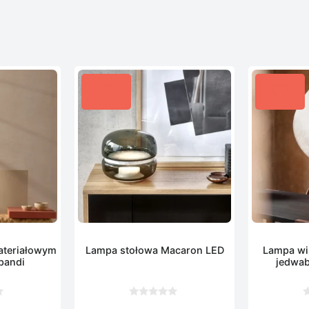
ateriałowym
Lampa stołowa Macaron LED
Lampa wi
pandi
jedwa
0
0