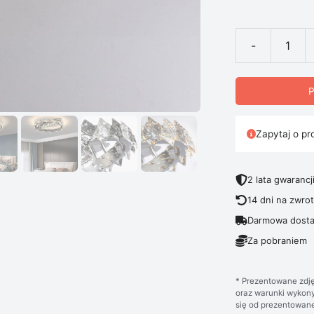
-
ilość Lampa Su
P
Zapytaj o pr
2 lata gwarancj
14 dni na zwro
Darmowa dosta
Za pobraniem
* Prezentowane zdję
oraz warunki wykony
się od prezentowane