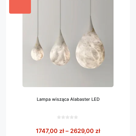
Lampa wisząca Alabaster LED
0
z
Zakres cen: 
1747,00
zł
–
2629,00
zł
5