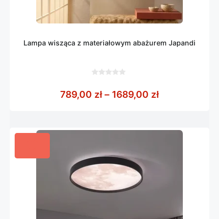
Lampa wisząca z materiałowym abażurem Japandi
0
z
Zakres cen: o
789,00
zł
–
1689,00
zł
5