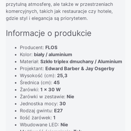
przytulną atmosferę, ale także w przestrzeniach
komercyjnych, takich jak restauracje czy hotele,
gdzie styl i elegancja są priorytetem.
Informacje o produkcie
Producent:
FLOS
Kolor:
biały / aluminium
Materiał:
Szkło triplex dmuchany / Aluminium
Projektant:
Edward Barber & Jay Osgerby
Wysokość (cm):
25,3
Średnica (cm):
45
Żarówki:
1 x 30 W
Żarówki w zestawie:
Nie
Jednostka mocy:
30
Rodzaj gwintu:
E27
Ilość żarówek:
1
Wbudowane LED:
Nie