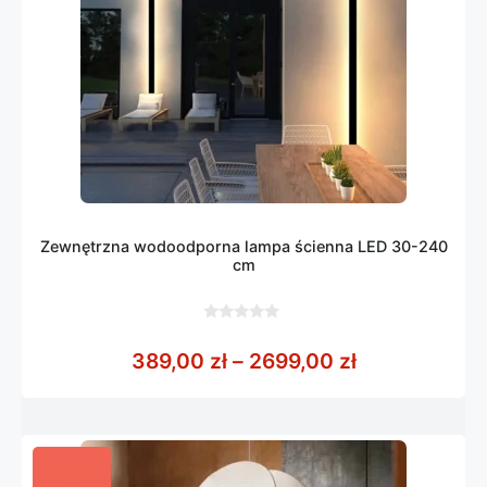
Zewnętrzna wodoodporna lampa ścienna LED 30-240
cm
0
z
Zakres cen: 
389,00
zł
–
2699,00
zł
5