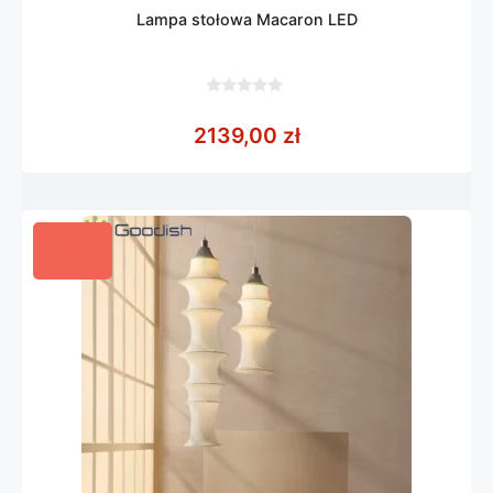
Lampa stołowa Macaron LED
0
z
2139,00
zł
5