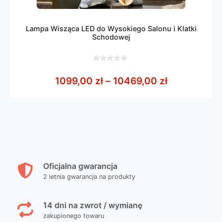
Lampa Wisząca LED do Wysokiego Salonu i Klatki
Schodowej
0
z
Zakres cen:
1099,00
zł
–
10469,00
zł
5
Oficjalna gwarancja
2 letnia gwarancja na produkty
14 dni na zwrot / wymianę
zakupionego towaru