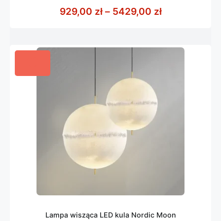
z
Zakres cen: 
929,00
zł
–
5429,00
zł
5
Lampa wisząca LED kula Nordic Moon