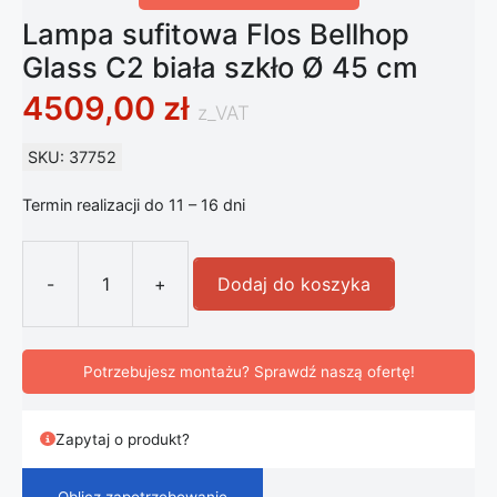
Lampa sufitowa Flos Bellhop
Glass C2 biała szkło Ø 45 cm
4509,00
zł
z_VAT
SKU: 37752
Termin realizacji do 11 – 16 dni
-
+
Dodaj do koszyka
ilość Lampa sufitowa Flos Bellhop G
Potrzebujesz montażu? Sprawdź naszą ofertę!
Zapytaj o produkt?
Oblicz zapotrzebowanie