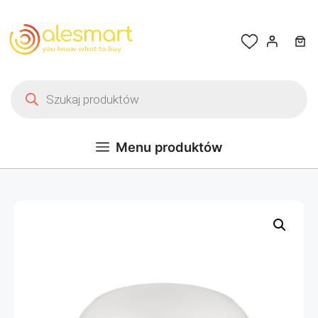
Przejdź do treści
Wyszukiwarka produktów
Menu produktów