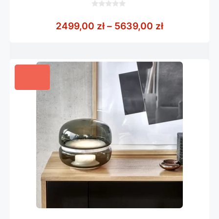
0
z
Zakres cen:
2499,00
zł
–
5639,00
zł
5