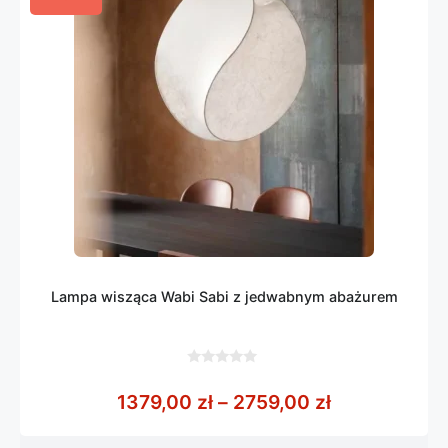
Lampa wisząca Wabi Sabi z jedwabnym abażurem
0
z
Zakres cen: 
1379,00
zł
–
2759,00
zł
5