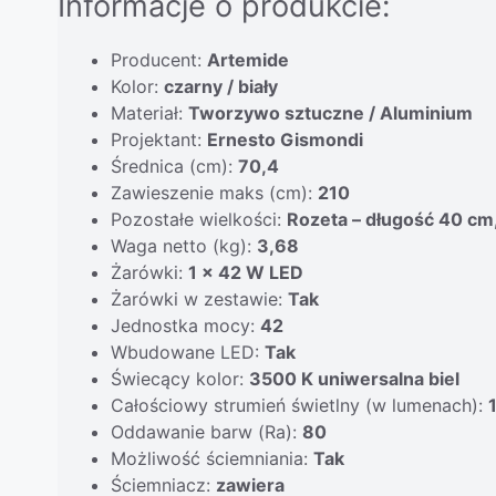
Informacje o produkcie:
Producent:
Artemide
Kolor:
czarny / biały
Materiał:
Tworzywo sztuczne / Aluminium
Projektant:
Ernesto Gismondi
Średnica (cm):
70,4
Zawieszenie maks (cm):
210
Pozostałe wielkości:
Rozeta – długość 40 cm
Waga netto (kg):
3,68
Żarówki:
1 x 42 W LED
Żarówki w zestawie:
Tak
Jednostka mocy:
42
Wbudowane LED:
Tak
Świecący kolor:
3500 K uniwersalna biel
Całościowy strumień świetlny (w lumenach):
Oddawanie barw (Ra):
80
Możliwość ściemniania:
Tak
Ściemniacz:
zawiera