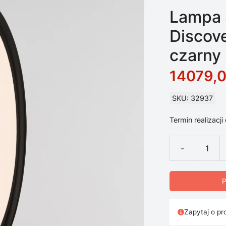
Lampa 
Discove
czarny
14079,
SKU: 32937
Termin realizacji
-
ilość Lampa Su
P
Zapytaj o pr