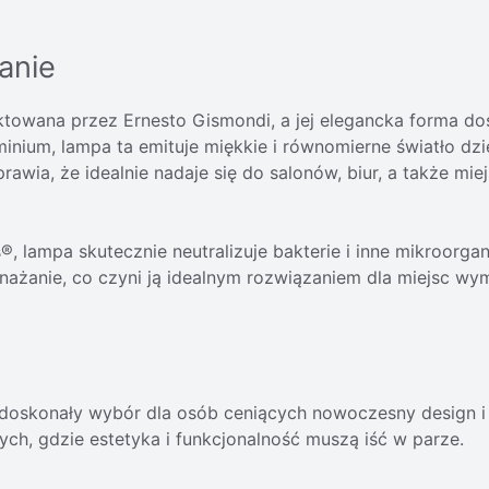
anie
ektowana przez Ernesto Gismondi, a jej elegancka forma 
nium, lampa ta emituje miękkie i równomierne światło dz
awia, że idealnie nadaje się do salonów, biur, a także miej
s®, lampa skutecznie neutralizuje bakterie i inne mikroorg
żanie, co czyni ją idealnym rozwiązaniem dla miejsc wyma
to doskonały wybór dla osób ceniących nowoczesny design i
ych, gdzie estetyka i funkcjonalność muszą iść w parze.