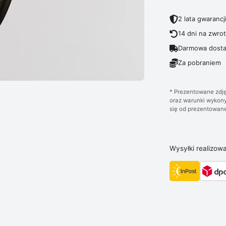
2 lata gwarancj
14 dni na zwro
Darmowa dosta
Za pobraniem
* Prezentowane zdję
oraz warunki wykony
się od prezentowane
Wysyłki realizow