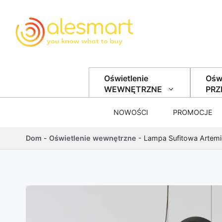
Przejdź do treści
Oświetlenie
Oświ
WEWNĘTRZNE
PR
NOWOŚCI
PROMOCJE
Dom
-
Oświetlenie wewnętrzne
-
Lampa Sufitowa Artemid