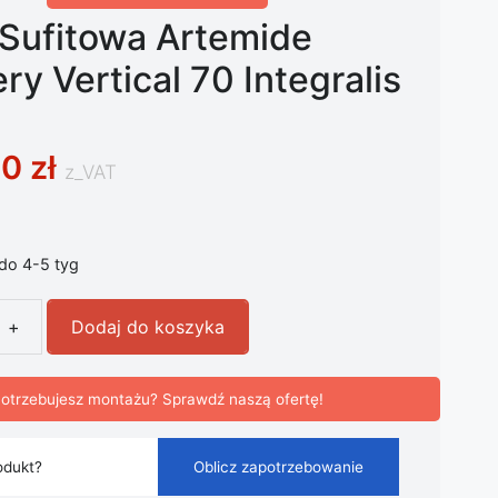
Sufitowa Artemide
ry Vertical 70 Integralis
00
zł
z_VAT
 do 4-5 tyg
+
Dodaj do koszyka
fitowa Artemide Discovery Vertical 70 Integralis czarny
otrzebujesz montażu? Sprawdź naszą ofertę!
odukt?
Oblicz zapotrzebowanie