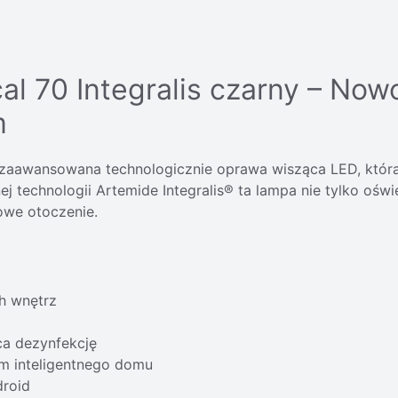
al 70 Integralis czarny – Now
m
to zaawansowana technologicznie oprawa wisząca LED, któr
j technologii Artemide Integralis® ta lampa nie tylko oświ
owe otoczenie.
h wnętrz
ca dezynfekcję
em inteligentnego domu
droid