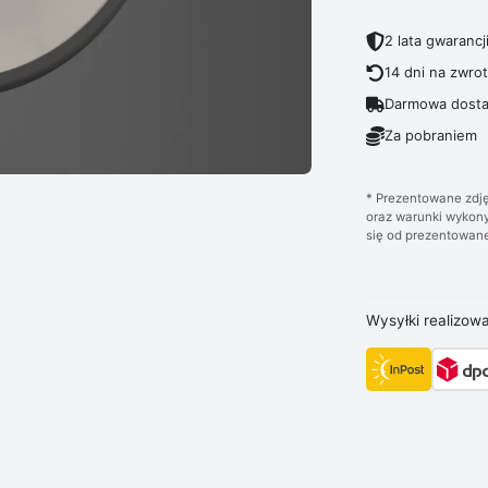
2 lata gwarancj
14 dni na zwro
Darmowa dosta
Za pobraniem
* Prezentowane zdję
oraz warunki wykony
się od prezentowane
Wysyłki realizow