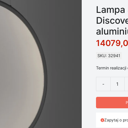
Lampa 
Discove
alumin
14079,
SKU: 32941
Termin realizacji
-
ilość Lampa Su
P
Zapytaj o pr