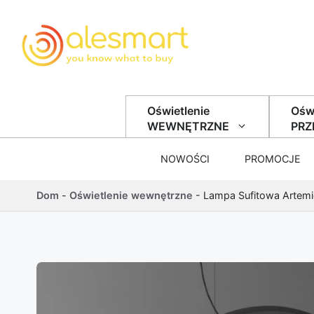
Przejdź do treści
Oświetlenie
Oświ
WEWNĘTRZNE
PR
NOWOŚCI
PROMOCJE
Dom
-
Oświetlenie wewnętrzne
-
Lampa Sufitowa Artemid