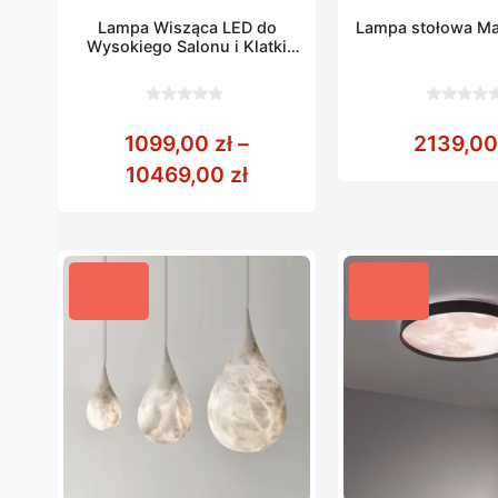
Lampa Wisząca LED do
Lampa stołowa M
Wysokiego Salonu i Klatki
Schodowej
0
0
z
z
1099,00
zł
–
2139,0
5
5
Zakres cen: od 1099,00 
10469,00
zł