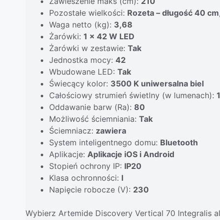
Zawieszenie maks (cm):
210
Pozostałe wielkości:
Rozeta – długość 40 cm
Waga netto (kg):
3,68
Żarówki:
1 x 42 W LED
Żarówki w zestawie:
Tak
Jednostka mocy:
42
Wbudowane LED:
Tak
Świecący kolor:
3500 K uniwersalna biel
Całościowy strumień świetlny (w lumenach):
Oddawanie barw (Ra):
80
Możliwość ściemniania:
Tak
Ściemniacz:
zawiera
System inteligentnego domu:
Bluetooth
Aplikacje:
Aplikacje iOS i Android
Stopień ochrony IP:
IP20
Klasa ochronności:
I
Napięcie robocze (V):
230
Wybierz Artemide Discovery Vertical 70 Integralis 