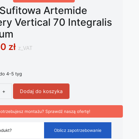
Sufitowa Artemide
ry Vertical 70 Integralis
ium
00
zł
z_VAT
 do 4-5 tyg
+
Dodaj do koszyka
fitowa Artemide Discovery Vertical 70 Integralis aluminium
otrzebujesz montażu? Sprawdź naszą ofertę!
odukt?
Oblicz zapotrzebowanie