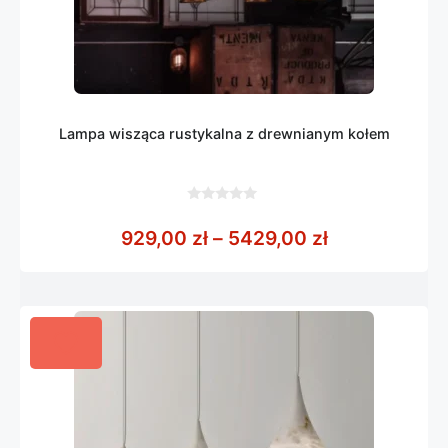
Lampa wisząca rustykalna z drewnianym kołem
0
z
Zakres cen: 
929,00
zł
–
5429,00
zł
5