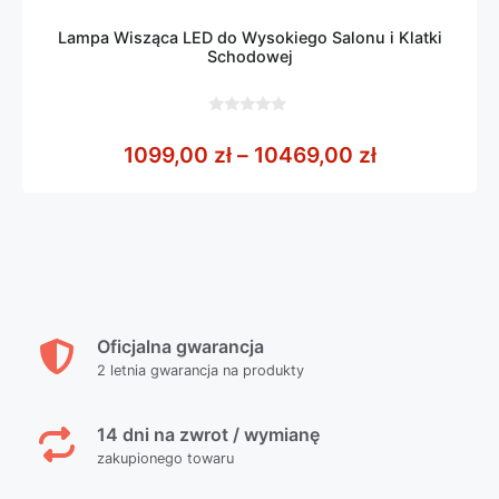
Lampa Wisząca LED do Wysokiego Salonu i Klatki
Schodowej
0
z
Zakres cen:
1099,00
zł
–
10469,00
zł
5
Oficjalna gwarancja
2 letnia gwarancja na produkty
14 dni na zwrot / wymianę
zakupionego towaru