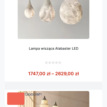
Lampa wisząca Alabaster LED
0
z
Zakres cen: 
1747,00
zł
–
2629,00
zł
5