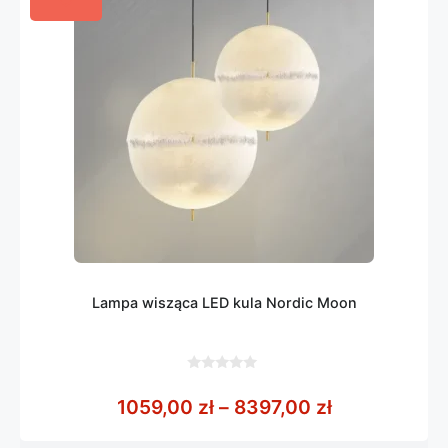
Lampa wisząca LED kula Nordic Moon
0
z
Zakres cen: 
1059,00
zł
–
8397,00
zł
5