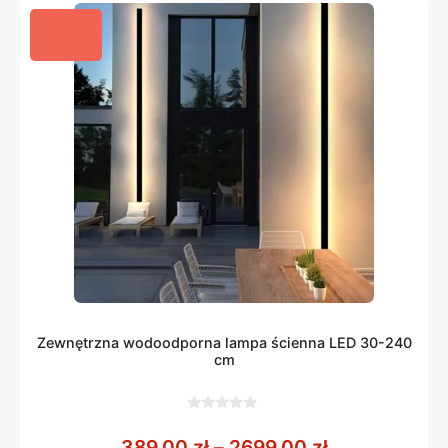
Zewnętrzna wodoodporna lampa ścienna LED 30-240
cm
0
z
Zakres cen: 
389,00
zł
–
2699,00
zł
5