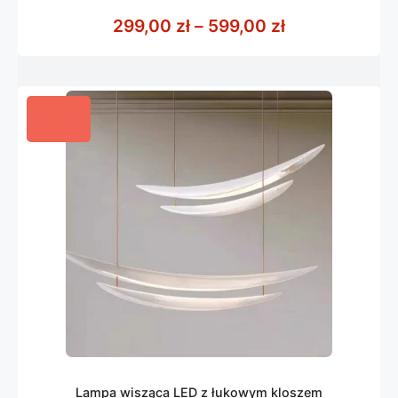
0
z
Zakres cen: o
299,00
zł
–
599,00
zł
5
Lampa wisząca LED z łukowym kloszem