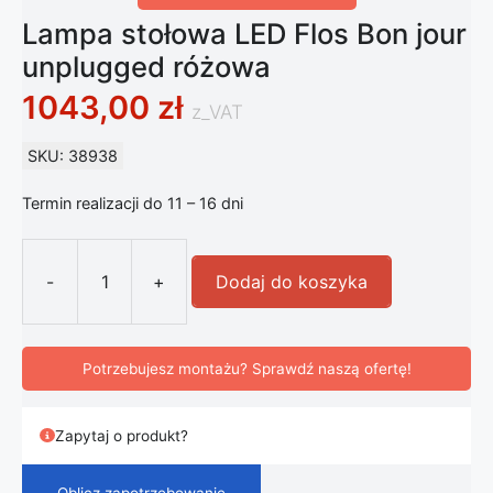
Lampa stołowa LED Flos Bon jour
unplugged różowa
1043,00
zł
z_VAT
SKU: 38938
Termin realizacji do 11 – 16 dni
-
+
Dodaj do koszyka
ilość Lampa stołowa LED Flos Bon j
Potrzebujesz montażu? Sprawdź naszą ofertę!
Zapytaj o produkt?
Oblicz zapotrzebowanie