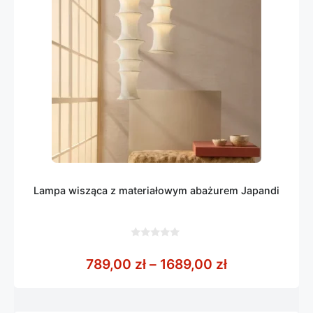
Lampa wisząca z materiałowym abażurem Japandi
0
z
Zakres cen: o
789,00
zł
–
1689,00
zł
5