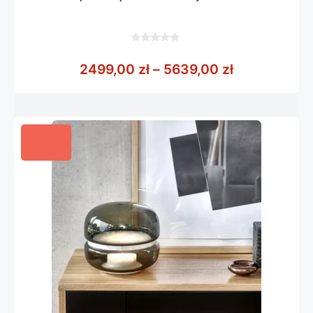
0
z
Zakres cen:
2499,00
zł
–
5639,00
zł
5