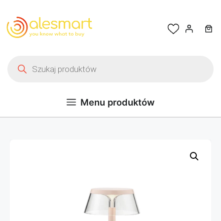
Przejdź do treści
Wyszukiwarka produktów
Menu produktów