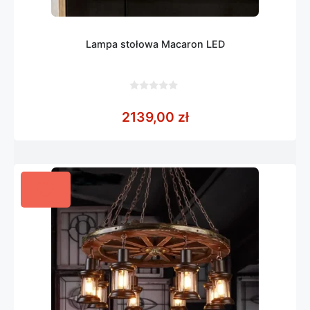
Lampa stołowa Macaron LED
0
z
2139,00
zł
5