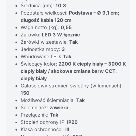
Średnica (cm):
10,3
Pozostałe wielkości:
Podstawa – Ø 9,1 cm;
długość kabla 120 cm
Waga netto (kg):
0,55
Żarówki:
LED 3 W łącznie
Żarówki w zestawie:
Tak
Jednostka mocy:
3
Wbudowane LED:
Tak
Świecący kolor:
2200 K ciepły biały – 3000 K
ciepły biały / skokowa zmiana barw CCT,
ciepły biały
Całościowy strumień świetlny (w lumenach):
150
Możliwość ściemniania:
Tak
Ściemniacz:
zawiera
Przełącznik:
Tak
Stopień ochrony IP:
IP20
Klasa ochronności:
III