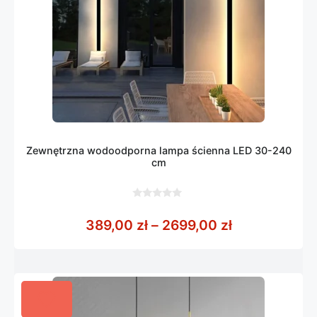
Zewnętrzna wodoodporna lampa ścienna LED 30-240
cm
0
z
Zakres cen: 
389,00
zł
–
2699,00
zł
5