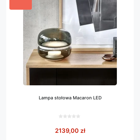
Lampa stołowa Macaron LED
0
z
2139,00
zł
5