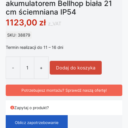
akumulatorem Bellhop biała 21
cm ściemniana IP54
1123,00
zł
z_VAT
SKU: 38879
Termin realizacji do 11 – 16 dni
-
+
Dodaj do koszyka
ilość Lampa stołowa FLOS LED z aku
Potrzebujesz montażu? Sprawdź naszą ofertę!
Zapytaj o produkt?
Oblicz zapotrzebowanie