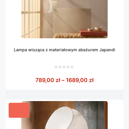
Lampa wisząca z materiałowym abażurem Japandi
0
z
Zakres cen: o
789,00
zł
–
1689,00
zł
5