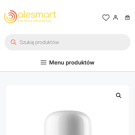
Przejdź do treści
Wyszukiwarka produktów
Menu produktów