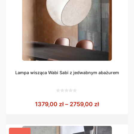
Lampa wisząca Wabi Sabi z jedwabnym abażurem
0
z
Zakres cen: 
1379,00
zł
–
2759,00
zł
5