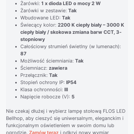
Żarówki:
1 x dioda LED o mocy 2 W
Żarówki w zestawie:
Tak
Wbudowane LED:
Tak
Świecący kolor:
2200 K ciepły biały – 3000 K
ciepły biały / skokowa zmiana barw CCT, 3-
stopniowy
Całościowy strumień świetlny (w lumenach):
87
Możliwość ściemniania:
Tak
Ściemniacz:
zawiera
Przełącznik:
Tak
Stopień ochrony IP:
IP54
Klasa ochronności:
III
Napięcie robocze (V):
5
Nie czekaj dłużej i wybierz lampę stołową FLOS LED
Bellhop, aby cieszyć się uniwersalnym, eleganckim i
funkcjonalnym oświetleniem w swoim domu lub
ogrodzie.
Zamów teraz
i odkryj nowy wymiar