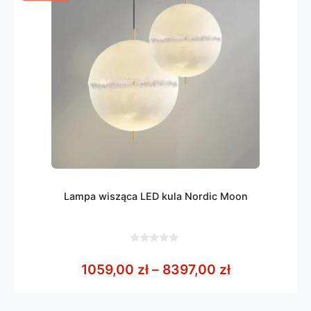
Lampa wisząca LED kula Nordic Moon
0
z
Zakres cen: 
1059,00
zł
–
8397,00
zł
5