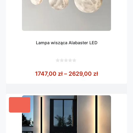
Lampa wisząca Alabaster LED
0
z
Zakres cen: 
1747,00
zł
–
2629,00
zł
5