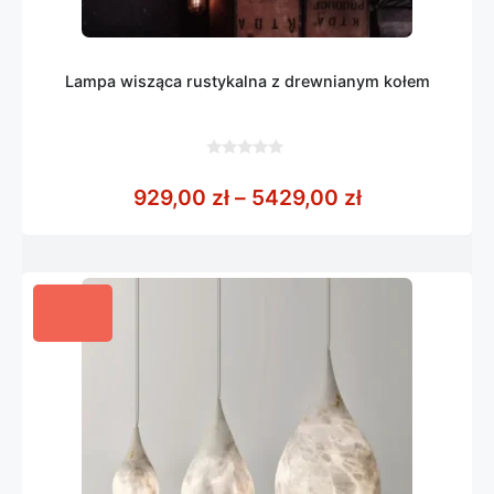
Lampa wisząca rustykalna z drewnianym kołem
0
z
Zakres cen: 
929,00
zł
–
5429,00
zł
5