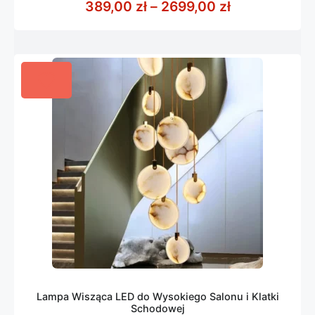
Zakres cen: 
389,00
zł
–
2699,00
zł
5
Lampa Wisząca LED do Wysokiego Salonu i Klatki
Schodowej