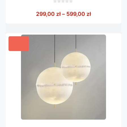
0
z
Zakres cen: o
299,00
zł
–
599,00
zł
5