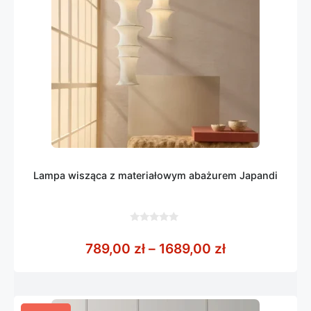
Lampa wisząca z materiałowym abażurem Japandi
0
z
Zakres cen: o
789,00
zł
–
1689,00
zł
5