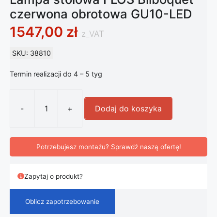
czerwona obrotowa GU10-LED
1547,00
zł
z_VAT
SKU: 38810
Termin realizacji do 4 – 5 tyg
-
+
Dodaj do koszyka
ilość Lampa stołowa FLOS Bilboqu
Potrzebujesz montażu? Sprawdź naszą ofertę!
Zapytaj o produkt?
Oblicz zapotrzebowanie