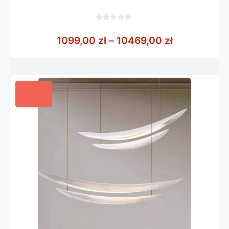
0
z
Zakres cen:
1099,00
zł
–
10469,00
zł
5