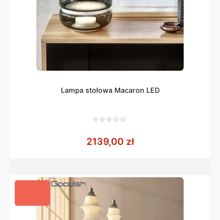
Lampa stołowa Macaron LED
0
z
2139,00
zł
5