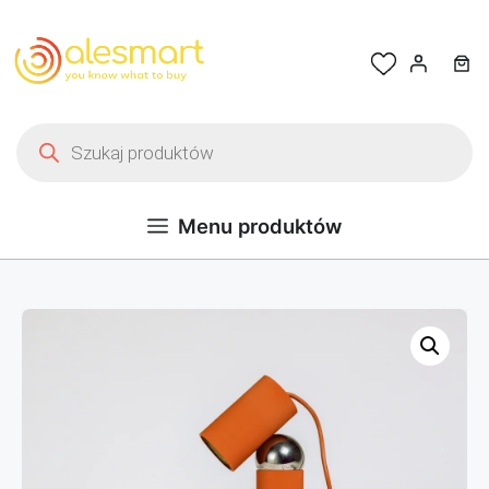
Przejdź do treści
Wyszukiwarka produktów
Menu produktów