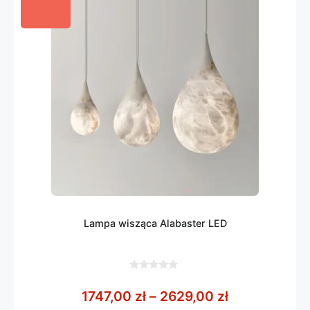
Lampa wisząca Alabaster LED
0
z
Zakres cen: 
1747,00
zł
–
2629,00
zł
5