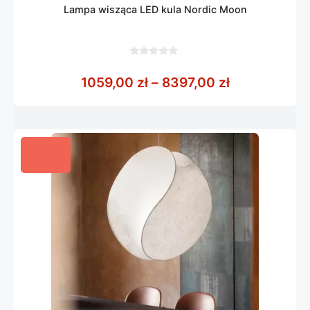
Lampa wisząca LED kula Nordic Moon
0
z
Zakres cen: 
1059,00
zł
–
8397,00
zł
5