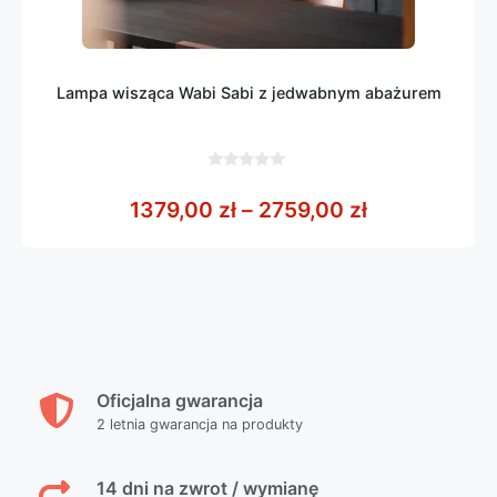
Lampa wisząca Wabi Sabi z jedwabnym abażurem
0
z
Zakres cen: 
1379,00
zł
–
2759,00
zł
5
Oficjalna gwarancja
2 letnia gwarancja na produkty
14 dni na zwrot / wymianę