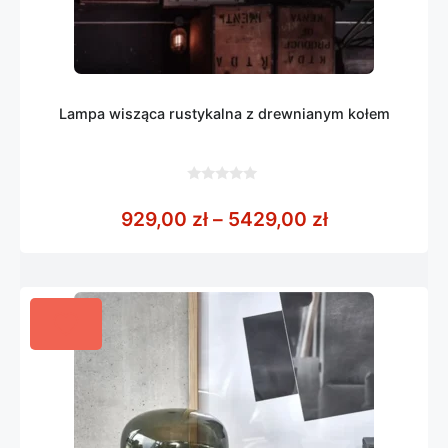
Lampa wisząca rustykalna z drewnianym kołem
0
z
Zakres cen: 
929,00
zł
–
5429,00
zł
5