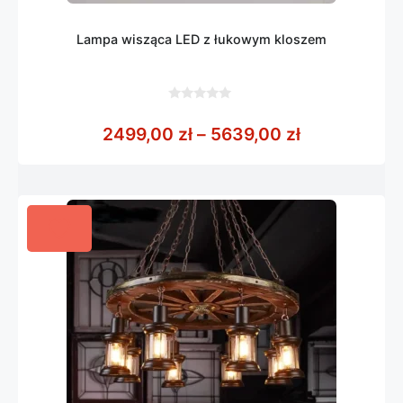
Lampa wisząca LED z łukowym kloszem
0
z
Zakres cen:
2499,00
zł
–
5639,00
zł
5