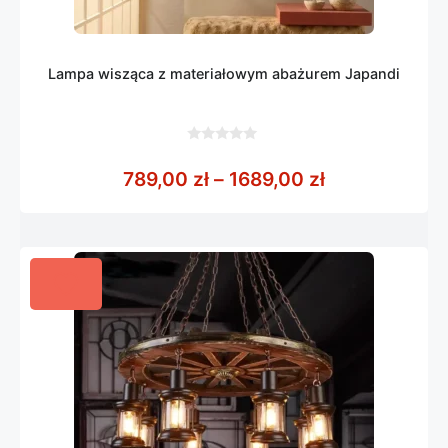
Lampa wisząca z materiałowym abażurem Japandi
0
z
Zakres cen: o
789,00
zł
–
1689,00
zł
5