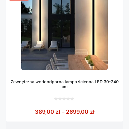
Zewnętrzna wodoodporna lampa ścienna LED 30-240
cm
0
z
Zakres cen: 
389,00
zł
–
2699,00
zł
5