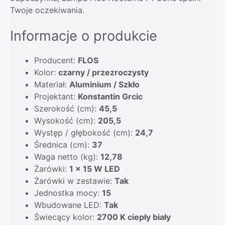
Twoje oczekiwania.
Informacje o produkcie
Producent:
FLOS
Kolor:
czarny / przezroczysty
Materiał:
Aluminium / Szkło
Projektant:
Konstantin Grcic
Szerokość (cm):
45,5
Wysokość (cm):
205,5
Występ / głębokość (cm):
24,7
Średnica (cm):
37
Waga netto (kg):
12,78
Żarówki:
1 x 15 W LED
Żarówki w zestawie:
Tak
Jednostka mocy:
15
Wbudowane LED:
Tak
Świecący kolor:
2700 K ciepły biały