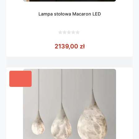
Lampa stołowa Macaron LED
0
z
2139,00
zł
5