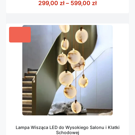
Zakres cen: o
299,00
zł
–
599,00
zł
5
Lampa Wisząca LED do Wysokiego Salonu i Klatki
Schodowej