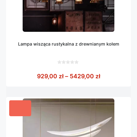
Lampa wisząca rustykalna z drewnianym kołem
0
z
Zakres cen: 
929,00
zł
–
5429,00
zł
5