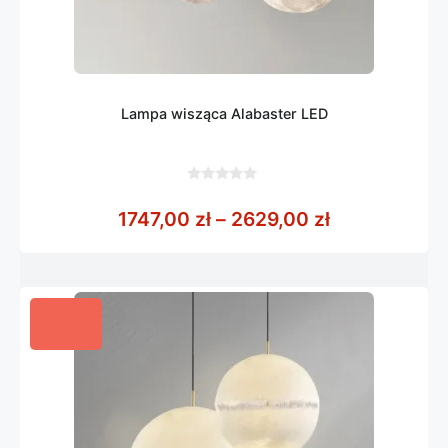
Lampa wisząca Alabaster LED
0
z
Zakres cen: 
1747,00
zł
–
2629,00
zł
5