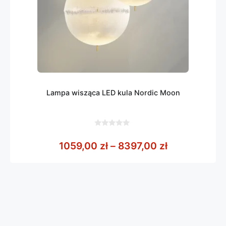
Lampa wisząca LED kula Nordic Moon
0
z
Zakres cen: 
1059,00
zł
–
8397,00
zł
5