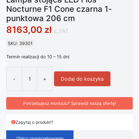
Nocturne F1 Cone czarna 1-
punktowa 206 cm
8163,00
zł
z_VAT
SKU: 39301
Termin realizacji do 10 – 15 dni
-
+
Dodaj do koszyka
ilość Lampa stojąca LED Flos Noct
Potrzebujesz montażu? Sprawdź naszą ofertę!
Zapytaj o produkt?
Oblicz zapotrzebowanie