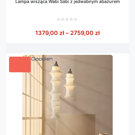
Lampa wisząca Wabi Sabi z jedwabnym abażurem
0
z
Zakres cen: 
1379,00
zł
–
2759,00
zł
5