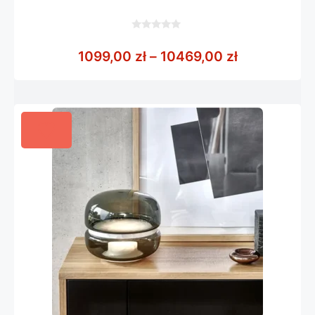
0
z
Zakres cen:
1099,00
zł
–
10469,00
zł
5