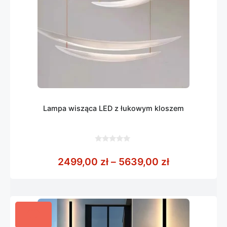
Lampa wisząca LED z łukowym kloszem
0
z
Zakres cen:
2499,00
zł
–
5639,00
zł
5