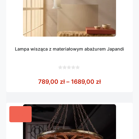
Lampa wisząca z materiałowym abażurem Japandi
0
z
Zakres cen: o
789,00
zł
–
1689,00
zł
5