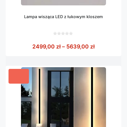
Lampa wisząca LED z łukowym kloszem
0
z
Zakres cen:
2499,00
zł
–
5639,00
zł
5