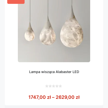
Lampa wisząca Alabaster LED
0
z
Zakres cen: 
1747,00
zł
–
2629,00
zł
5