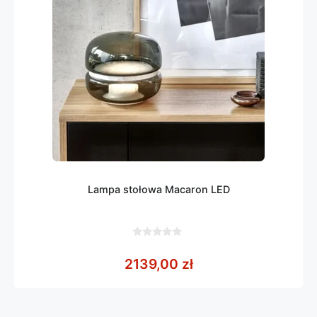
Lampa stołowa Macaron LED
0
z
2139,00
zł
5