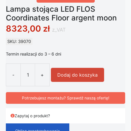
Lampa stojąca LED FLOS
Coordinates Floor argent moon
8323,00
zł
z_VAT
SKU: 39070
Termin realizacji do 3 – 6 dni
-
+
Dodaj do koszyka
ilość Lampa stojąca LED FLOS Coord
Potrzebujesz montażu? Sprawdź naszą ofertę!
Zapytaj o produkt?
Oblicz zapotrzebowanie