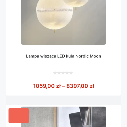
Lampa wisząca LED kula Nordic Moon
0
z
Zakres cen: 
1059,00
zł
–
8397,00
zł
5