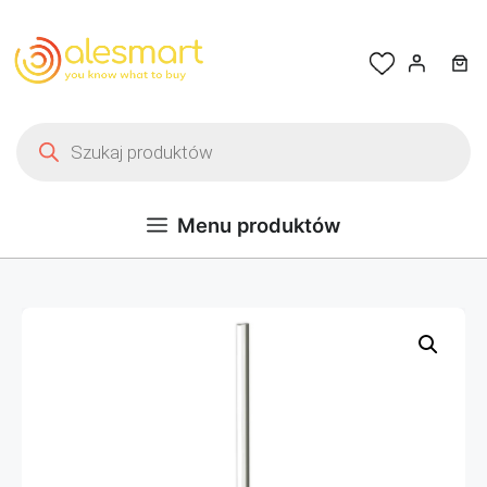
Przejdź do treści
Wyszukiwarka produktów
Menu produktów