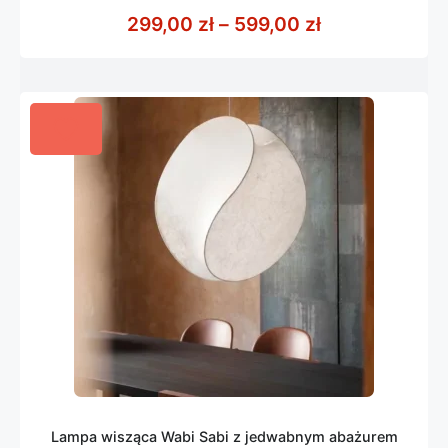
z
Zakres cen: o
299,00
zł
–
599,00
zł
5
Lampa wisząca Wabi Sabi z jedwabnym abażurem