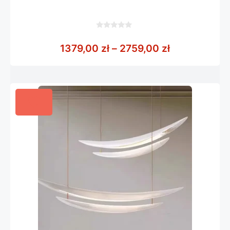
0
z
Zakres cen: 
1379,00
zł
–
2759,00
zł
5