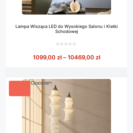
Lampa Wisząca LED do Wysokiego Salonu i Klatki
Schodowej
0
z
Zakres cen:
1099,00
zł
–
10469,00
zł
5