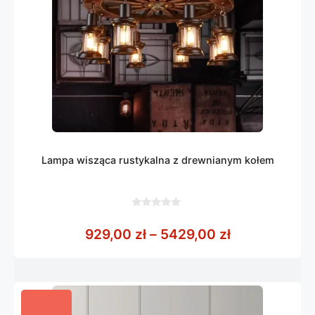
Lampa wisząca rustykalna z drewnianym kołem
0
z
Zakres cen: 
929,00
zł
–
5429,00
zł
5