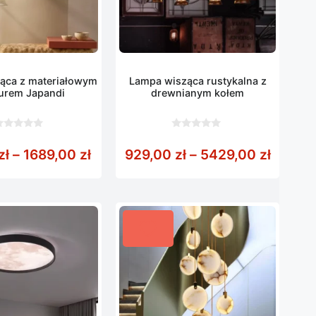
ąca z materiałowym
Lampa wisząca rustykalna z
urem Japandi
drewnianym kołem
0
z
Zakres cen: od 789,00 zł do 1689,
Zakres
zł
–
1689,00
zł
929,00
zł
–
5429,00
zł
5