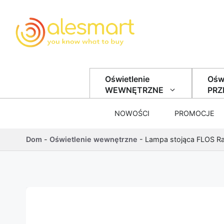
Przejdź do treści
Oświetlenie
Oświ
WEWNĘTRZNE
PR
NOWOŚCI
PROMOCJE
Dom
-
Oświetlenie wewnętrzne
-
Lampa stojąca FLOS Ra