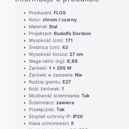
Producent:
FLOS
Kolor:
chrom / czarny
Materiał:
Stal
Projektant:
Rodolfo Dordoni
Wysokość (cm):
171
Średnica (cm):
43
Wysokość klosza:
27 cm
Waga netto (kg):
8,89
Żarówki:
1 x 205 W
Żarówki w zestawie:
Nie
Rodzaj gwintu:
E27
Ilość żarówek:
1
Możliwość ściemniania:
Tak
Ściemniacz:
zawiera
Przełącznik:
Tak
Stopień ochrony IP:
IP20
Klasa ochronności:
II