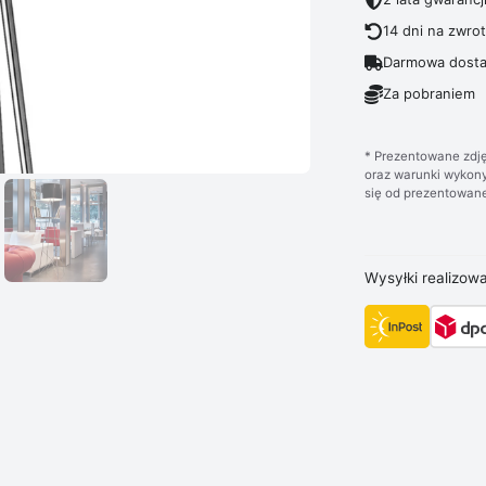
14 dni na zwro
Darmowa dosta
Za pobraniem
* Prezentowane zdję
oraz warunki wykony
się od prezentowane
Wysyłki realizow