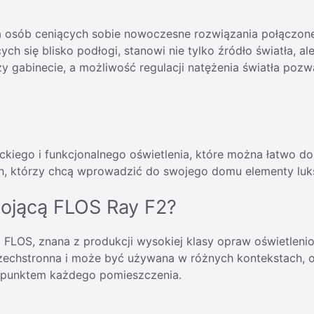
 osób ceniących sobie nowoczesne rozwiązania połączone 
h się blisko podłogi, stanowi nie tylko źródło światła, a
 czy gabinecie, a możliwość regulacji natężenia światła po
nckiego i funkcjonalnego oświetlenia, które można łatwo 
h, którzy chcą wprowadzić do swojego domu elementy luks
tojącą FLOS Ray F2?
ka FLOS, znana z produkcji wysokiej klasy opraw oświetlen
szechstronna i może być używana w różnych kontekstach, o
ym punktem każdego pomieszczenia.