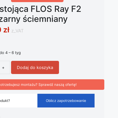
stojąca FLOS Ray F2
zarny ściemniany
0
zł
z_VAT
 do 4 – 6 tyg
+
Dodaj do koszyka
ojąca FLOS Ray F2 klosz czarny ściemniany
otrzebujesz montażu? Sprawdź naszą ofertę!
odukt?
Oblicz zapotrzebowanie
i