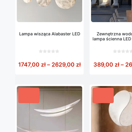
Lampa wisząca Alabaster LED
Zewnętrzna wod
lampa ścienna LED
0
0
z
z
Zakres cen: od 174
1747,00
zł
–
2629,00
zł
389,00
zł
–
2
5
5