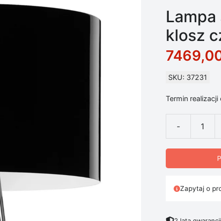
Lampa 
klosz c
7469,0
SKU: 37231
Termin realizacji
-
ilość Lampa st
P
Zapytaj o pr
2 lata gwarancj