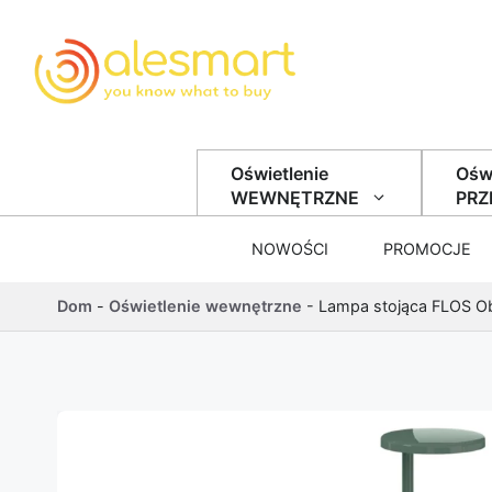
Przejdź do treści
Oświetlenie
Oświ
WEWNĘTRZNE
PR
NOWOŚCI
PROMOCJE
Dom
-
Oświetlenie wewnętrzne
-
Lampa stojąca FLOS Ob