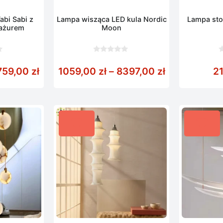
bi Sabi z
Lampa wisząca LED kula Nordic
Lampa sto
ażurem
Moon
0
0
z
z
00 zł do 599,00 zł
Zakres cen: od 1379,00 zł do 2759,00 z
Zakres cen: 
759,00
zł
1059,00
zł
–
8397,00
zł
2
5
5