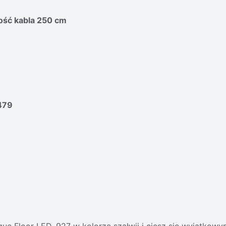
gość kabla 250 cm
479
que Floor LED, 927 w kolorze szałwii i ciesz się wyjątkow