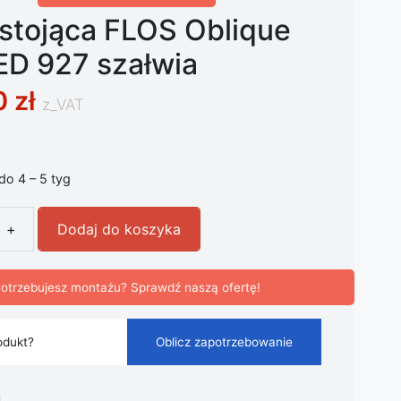
stojąca FLOS Oblique
ED 927 szałwia
0
zł
z_VAT
 do 4 – 5 tyg
+
Dodaj do koszyka
ojąca FLOS Oblique Floor LED 927 szałwia
otrzebujesz montażu? Sprawdź naszą ofertę!
odukt?
Oblicz zapotrzebowanie
i