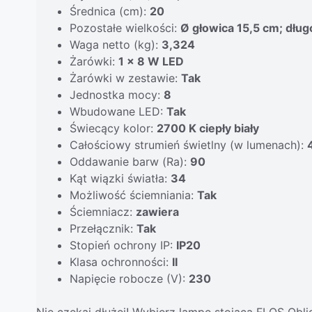
Średnica (cm):
20
Pozostałe wielkości:
Ø głowica 15,5 cm; dłu
Waga netto (kg):
3,324
Żarówki:
1 x 8 W LED
Żarówki w zestawie:
Tak
Jednostka mocy:
8
Wbudowane LED:
Tak
Świecący kolor:
2700 K ciepły biały
Całościowy strumień świetlny (w lumenach):
Oddawanie barw (Ra):
90
Kąt wiązki światła:
34
Możliwość ściemniania:
Tak
Ściemniacz:
zawiera
Przełącznik:
Tak
Stopień ochrony IP:
IP20
Klasa ochronności:
II
Napięcie robocze (V):
230
Nie czekaj dłużej! Wybierz lampę stojącą FLOS Obli