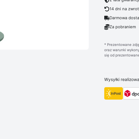
14 dni na zwro
Darmowa dosta
Za pobraniem
* Prezentowane zdję
oraz warunki wykony
się od prezentowane
Wysyłki realizow