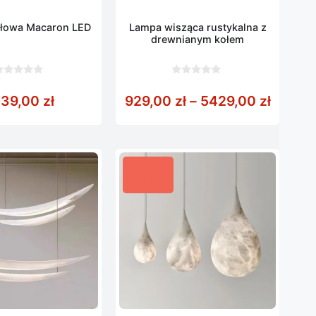
łowa Macaron LED
Lampa wisząca rustykalna z
drewnianym kołem
0
z
ł
od 1059,00 zł do 8397,00 zł
Zakres
139,00
zł
929,00
zł
–
5429,00
zł
5