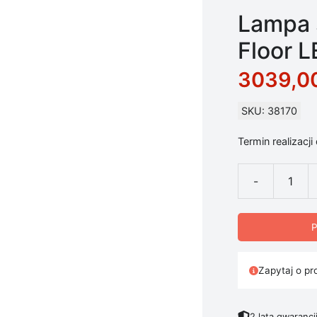
Lampa 
Floor L
3039,0
SKU: 38170
Termin realizacji
-
ilość Lampa st
P
Zapytaj o pr
2 lata gwarancj