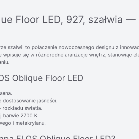
e Floor LED, 927, szałwia — 
ze szałwii to połączenie nowoczesnego designu z innowacy
e wpisuje się w różnorodne aranżacje wnętrz, stanowiąc ele
niu.
OS Oblique Floor LED
sena.
 dostosowanie jasności.
rozkładu światła.
j barwie 2700 K.
ego i metakrylanu.
ampa FLOS Oblique Floor LED?