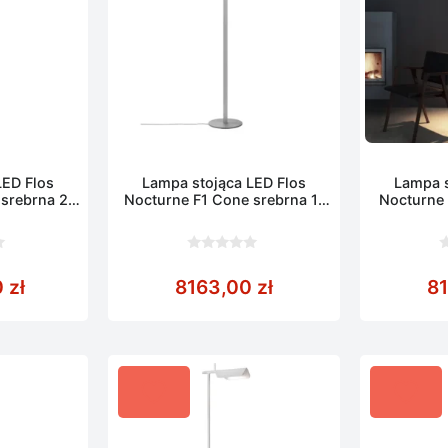
LED Flos
Lampa stojąca LED Flos
Lampa s
srebrna 2-
Nocturne F1 Cone srebrna 1-
Nocturne 
06 cm
punktowa 206 cm
punk
0
0
z
z
0
zł
8163,00
zł
8
5
5