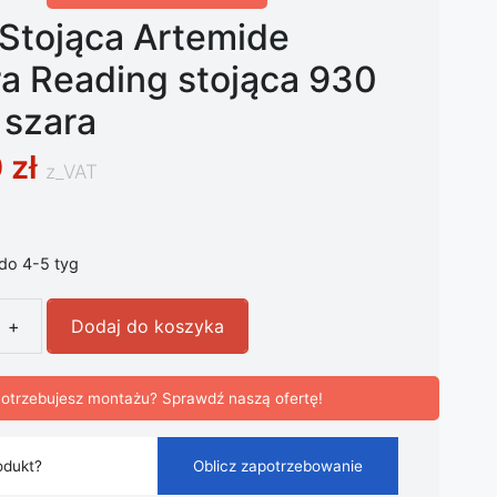
Stojąca Artemide
a Reading stojąca 930
 szara
0
zł
z_VAT
 do 4-5 tyg
+
Dodaj do koszyka
ojąca Artemide Demetra Reading stojąca 930 czujnik szar
otrzebujesz montażu? Sprawdź naszą ofertę!
odukt?
Oblicz zapotrzebowanie