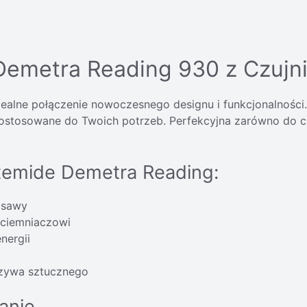
emetra Reading 930 z Czujni
ealne połączenie nowoczesnego designu i funkcjonalnośc
dostosowane do Twoich potrzeb. Perfekcyjna zarówno do czy
rtemide Demetra Reading:
asawy
ściemniaczowi
nergii
rzywa sztucznego
anie