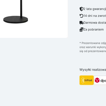
2 lata gwarancj
14 dni na zwro
Darmowa dosta
Za pobraniem
* Prezentowane zdję
oraz warunki wykony
się od prezentowane
Wysyłki realizow