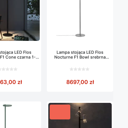
tojąca LED Flos
Lampa stojąca LED Flos
F1 Cone czarna 1-
Nocturne F1 Bowl srebrna
towa 206 cm
wysokość 206 cm
0
z
163,00
zł
8697,00
zł
5