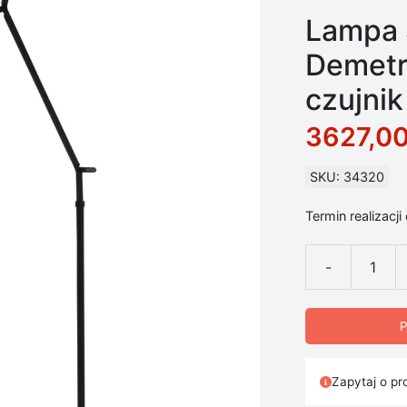
Lampa 
Demetr
czujnik
3627,0
SKU: 34320
Termin realizacji
-
ilość Lampa St
P
Zapytaj o pr