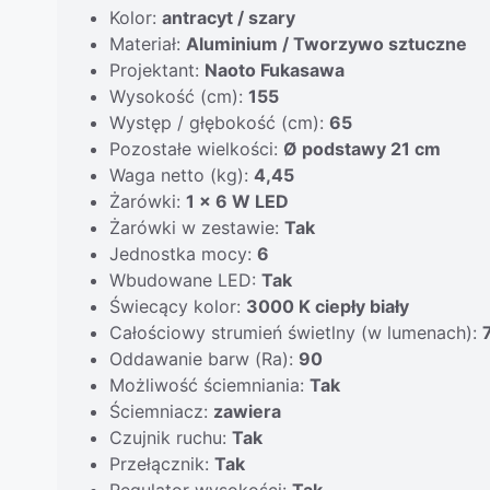
Kolor:
antracyt / szary
Materiał:
Aluminium / Tworzywo sztuczne
Projektant:
Naoto Fukasawa
Wysokość (cm):
155
Występ / głębokość (cm):
65
Pozostałe wielkości:
Ø podstawy 21 cm
Waga netto (kg):
4,45
Żarówki:
1 x 6 W LED
Żarówki w zestawie:
Tak
Jednostka mocy:
6
Wbudowane LED:
Tak
Świecący kolor:
3000 K ciepły biały
Całościowy strumień świetlny (w lumenach):
Oddawanie barw (Ra):
90
Możliwość ściemniania:
Tak
Ściemniacz:
zawiera
Czujnik ruchu:
Tak
Przełącznik:
Tak
Regulator wysokości:
Tak