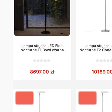
Lampa stojąca LED Flos
Lampa stojąca 
Nocturne F1 Bowl czarna
Nocturne F2 Cone 
wysokość 206 cm
punktowa 2
0
0
z
z
8697,00
zł
10189,0
5
5