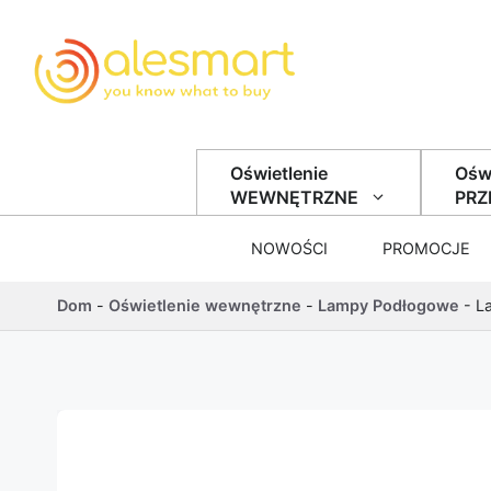
Przejdź do treści
Oświetlenie
Oświ
WEWNĘTRZNE
PR
NOWOŚCI
PROMOCJE
Dom
-
Oświetlenie wewnętrzne
-
Lampy Podłogowe
-
L